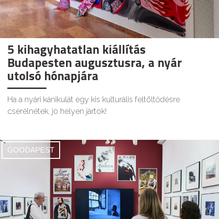
5 kihagyhatatlan kiállítás
Budapesten augusztusra, a nyár
utolsó hónapjára
Ha a nyári kánikulát egy kis kulturális feltöltődésre
cserélnétek, jó helyen jártok!
GOODAPEST