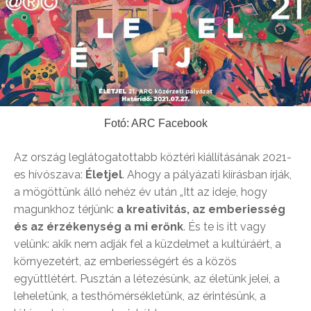
Fotó: ARC Facebook
Az ország leglátogatottabb köztéri kiállításának 2021-
es hívószava:
Életjel
. Ahogy a pályázati kiírásban írják,
a mögöttünk álló nehéz év után „Itt az ideje, hogy
magunkhoz térjünk:
a kreativitás, az emberiesség
és az érzékenység a mi erőnk
. És te is itt vagy
velünk: akik nem adják fel a küzdelmet a kultúráért, a
környezetért, az emberiességért és a közös
együttlétért. Pusztán a létezésünk, az életünk jelei, a
leheletünk, a testhőmérsékletünk, az érintésünk, a