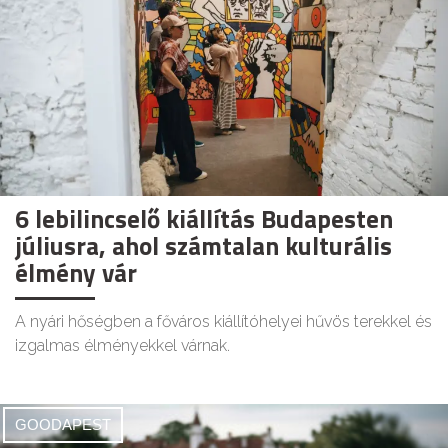
6 lebilincselő kiállítás Budapesten
júliusra, ahol számtalan kulturális
élmény vár
A nyári hőségben a főváros kiállítóhelyei hűvös terekkel és
izgalmas élményekkel várnak.
GOODAPEST