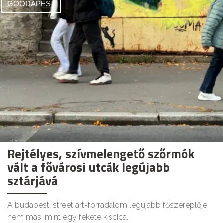
GOODAPEST
Rejtélyes, szívmelengető szőrmók
vált a fővárosi utcák legújabb
sztárjává
A budapesti street art-forradalom legújabb főszereplője
nem más, mint egy fekete kiscica.