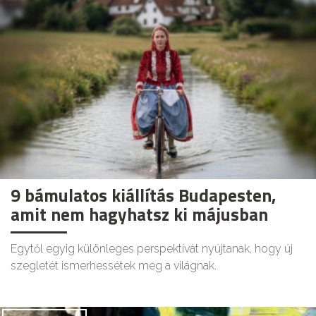
9 bámulatos kiállítás Budapesten,
amit nem hagyhatsz ki májusban
Egytől egyig különleges perspektívát nyújtanak, hogy új
szegletét ismerhessétek meg a világnak.