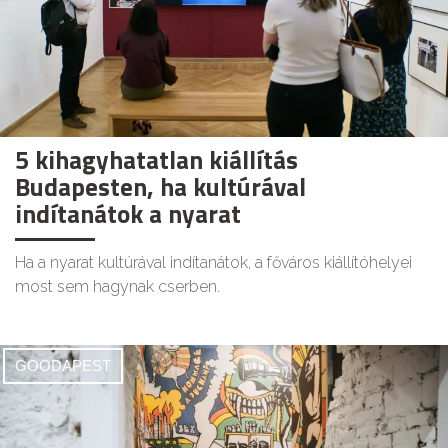
5 kihagyhatatlan kiállítás
Budapesten, ha kultúrával
indítanátok a nyarat
Ha a nyarat kultúrával indítanátok, a főváros kiállítóhelyei
most sem hagynak cserben.
GOODAPEST