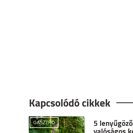
Kapcsolódó cikkek
5 lenyűgöző
GASZTRO
valóságos ke