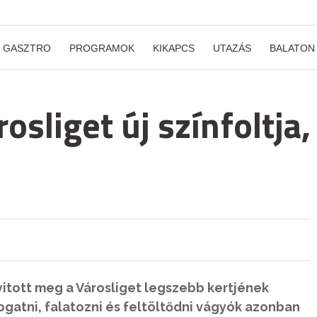
GASZTRO
PROGRAMOK
KIKAPCS
UTAZÁS
BALATON
osliget új színfoltja,
yitott meg a Városliget legszebb kertjének
szogatni, falatozni és feltöltődni vágyók azonban