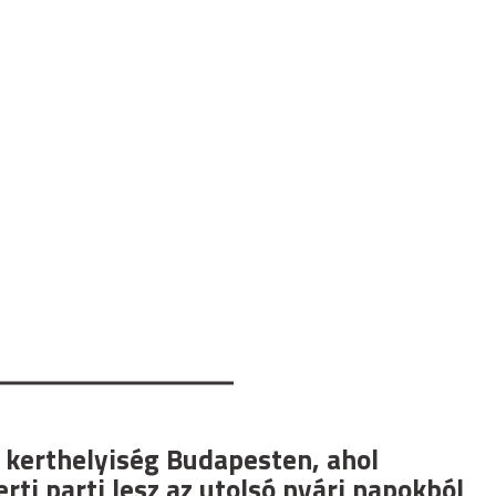
 kerthelyiség Budapesten, ahol
rti parti lesz az utolsó nyári napokból