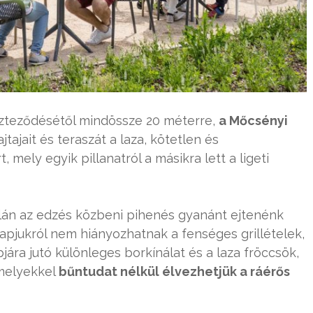
eszteződésétől mindössze 20 méterre,
a Mőcsényi
tajait és teraszát a laza, kötetlen és
 mely egyik pillanatról a másikra lett a ligeti
lán az edzés közbeni pihenés gyanánt ejtenénk
lapjukról nem hiányozhatnak a fenséges grillételek,
ára jutó különleges borkínálat és a laza fröccsök,
melyekkel
bűntudat nélkül élvezhetjük a ráérős