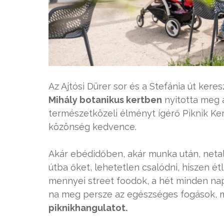
Az Ajtósi Dürer sor és a Stefánia út ker
Mihály botanikus kertben
nyitotta meg aj
természetközeli élményt ígérő Piknik Kert,
közönség kedvence.
Akár ebédidőben, akár munka után, neta
útba őket, lehetetlen csalódni, hiszen ét
mennyei street foodok, a hét minden napj
na meg persze az egészséges fogások, 
piknikhangulatot.