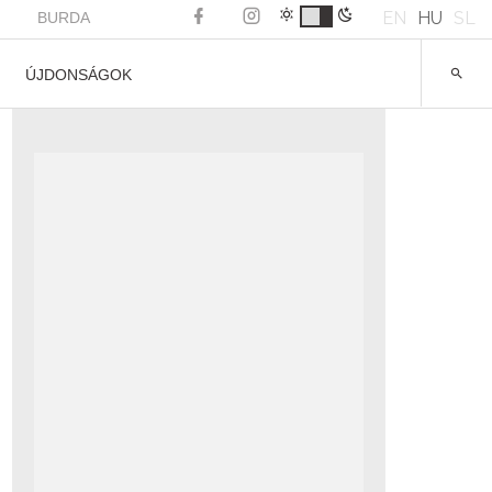
EN
HU
SL
BURDA
ÚJDONSÁGOK