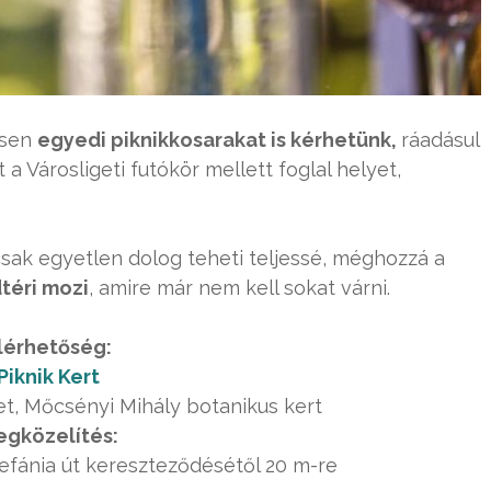
esen
egyedi piknikkosarakat is kérhetünk,
ráadásul
 a Városligeti futókör mellett foglal helyet,
csak egyetlen dolog teheti teljessé, méghozzá a
téri mozi
, amire már nem kell sokat várni.
lérhetőség:
Piknik Kert
et, Mőcsényi Mihály botanikus kert
gközelítés:
Stefánia út kereszteződésétől 20 m-re