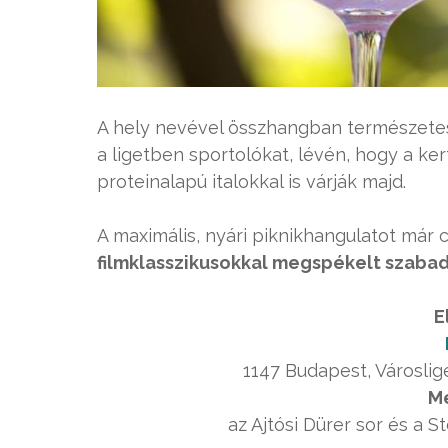
A hely nevével összhangban természet
a ligetben sportolókat, lévén, hogy a kert
proteinalapú italokkal is várják majd.
A maximális, nyári piknikhangulatot már 
filmklasszikusokkal megspékelt szabad
E
1147 Budapest, Városlig
Me
az Ajtósi Dürer sor és a 