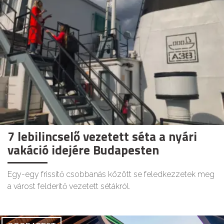
7 lebilincselő vezetett séta a nyári
vakáció idejére Budapesten
Egy-egy frissítő csobbanás között se feledkezzetek meg
a várost felderítő vezetett sétákról.