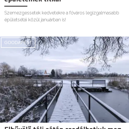
Szemezgessetek kedvetekre a főváros legizgalmasabb
épületsétái közül januárban is!
GOODAPEST