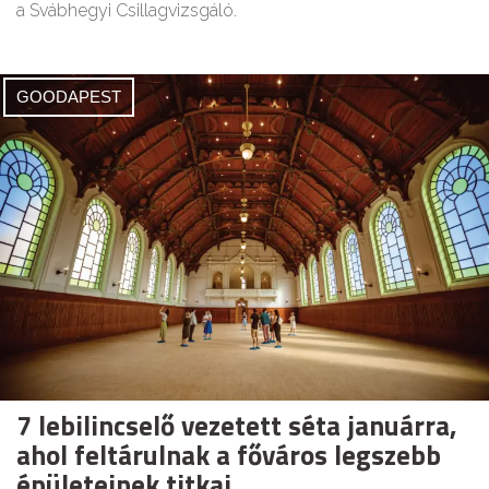
a Svábhegyi Csillagvizsgáló.
GOODAPEST
7 lebilincselő vezetett séta januárra,
ahol feltárulnak a főváros legszebb
épületeinek titkai