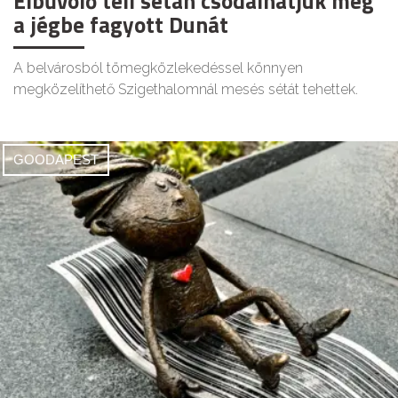
Elbűvölő téli sétán csodálhatjuk meg
a jégbe fagyott Dunát
A belvárosból tömegközlekedéssel könnyen
megközelíthető Szigethalomnál mesés sétát tehettek.
GOODAPEST