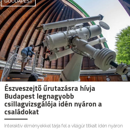
GOODAPEST
Észveszejtő űrutazásra hívja
Budapest legnagyobb
csillagvizsgálója idén nyáron a
családokat
Interaktív élményekkel tárja fel a világűr titkait idén nyáron