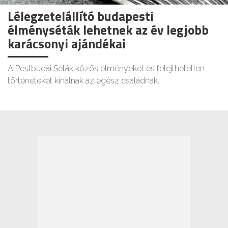
Lélegzetelállító budapesti
élményséták lehetnek az év legjobb
karácsonyi ajándékai
A Pestbudai Séták közös élményeket és felejthetetlen
történeteket kínálnak az egész családnak.