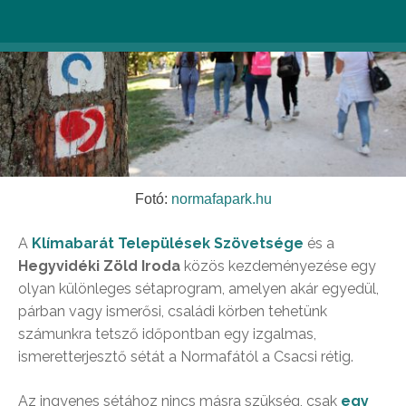
Fotó:
normafapark.hu
A
Klímabarát Települések Szövetsége
és a
Hegyvidéki Zöld Iroda
közös kezdeményezése egy
olyan különleges sétaprogram, amelyen akár egyedül,
párban vagy ismerősi, családi körben tehetünk
számunkra tetsző időpontban egy izgalmas,
ismeretterjesztő sétát a Normafától a Csacsi rétig.
Az ingyenes sétához nincs másra szükség, csak
egy