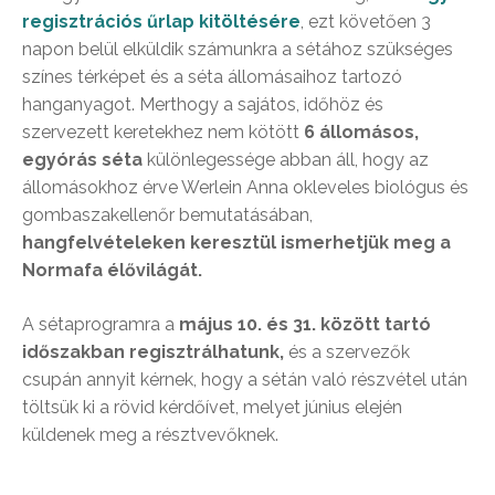
regisztrációs űrlap kitöltésére
, ezt követően 3
napon belül elküldik számunkra a sétához szükséges
színes térképet és a séta állomásaihoz tartozó
hanganyagot. Merthogy a sajátos, időhöz és
szervezett keretekhez nem kötött
6 állomásos,
egyórás séta
különlegessége abban áll, hogy az
állomásokhoz érve Werlein Anna okleveles biológus és
gombaszakellenőr bemutatásában,
hangfelvételeken keresztül ismerhetjük meg a
Normafa élővilágát.
A sétaprogramra a
május 10. és 31. között tartó
időszakban regisztrálhatunk,
és a szervezők
csupán annyit kérnek, hogy a sétán való részvétel után
töltsük ki a rövid kérdőívet, melyet június elején
küldenek meg a résztvevőknek.