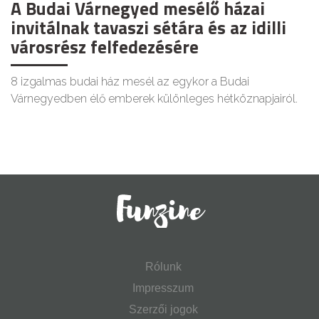
A Budai Várnegyed mesélő házai
invitálnak tavaszi sétára és az idilli
városrész felfedezésére
8 izgalmas budai ház mesél az egykor a Budai
Várnegyedben élő emberek különleges hétköznapjairól.
Rólunk
Impresszum
Szerzői jogok