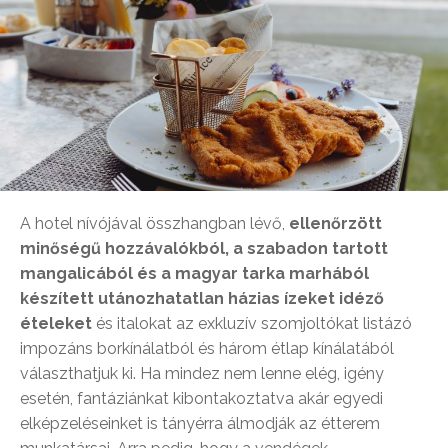
A hotel nívójával összhangban lévő,
ellenőrzött
minőségű hozzávalókból, a szabadon tartott
mangalicából és a magyar tarka marhából
készített utánozhatatlan házias ízeket idéző
ételeket
és italokat az exkluzív szomjoltókat listázó
impozáns borkínálatból és három étlap kínálatából
választhatjuk ki. Ha mindez nem lenne elég, igény
esetén, fantáziánkat kibontakoztatva akár egyedi
elképzeléseinket is tányérra álmodják az étterem