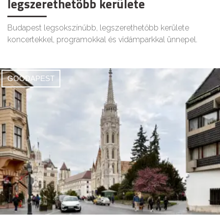
legszerethetőbb kerülete
Budapest legsokszínűbb, legszerethetőbb kerülete
koncertekkel, programokkal és vidámparkkal ünnepel.
GOODAPEST