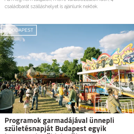
családbarát szálláshelyet is ajánlunk nektek.
GOODAPEST
Programok garmadájával ünnepli
születésnapját Budapest egyik