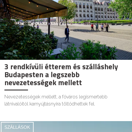
3 rendkívüli étterem és szálláshely
Budapesten a legszebb
nevezetességek mellett
Nevezetességek mellett, a főváros legismertebb
látnivalóitól karnyújtásnyira töltődhettek fel.
SZÁLLÁSOK