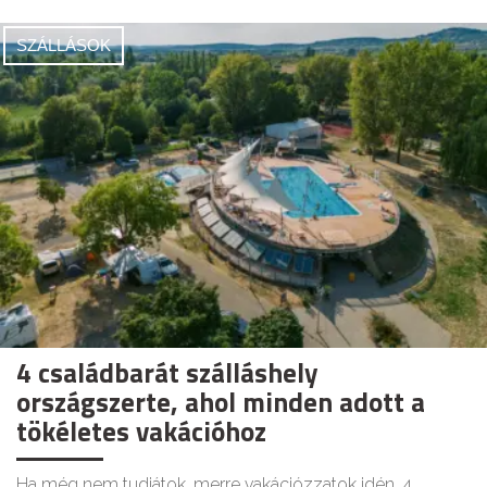
SZÁLLÁSOK
4 családbarát szálláshely
országszerte, ahol minden adott a
tökéletes vakációhoz
Ha még nem tudjátok, merre vakációzzatok idén, 4