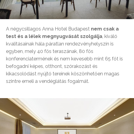
A négycsillagos Anna Hotel Budapest
nem csak a
test és a lélek megnyugvását szolgálja
, kiváló
kvalitásainak hála páratlan rendezvényhelyszín is
egyben, mely 40 fős teraszának, 80 fős
konferenciatermének és nem kevesebb mint 65 főt is
befogadni képes, otthont, szórakozást és
kikacsolódást nyújtó tereinek köszönhetően magas
szintre emeli a vendéglátás fogalmát.