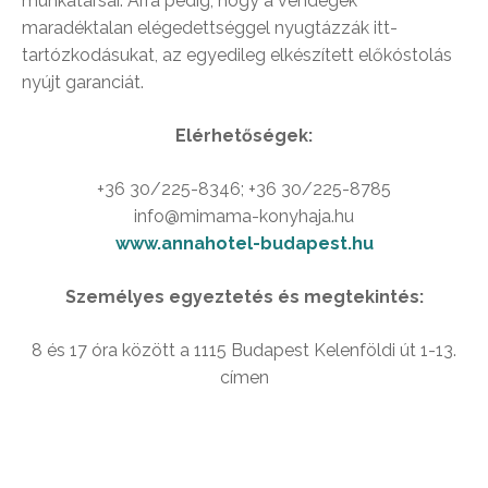
munkatársai. Arra pedig, hogy a vendégek
maradéktalan elégedettséggel nyugtázzák itt-
tartózkodásukat, az egyedileg elkészített előkóstolás
nyújt garanciát.
Elérhetőségek:
+36 30/225-8346; +36 30/225-8785
info@mimama-konyhaja.hu
www.annahotel-budapest.hu
Személyes egyeztetés és megtekintés:
8 és 17 óra között a 1115 Budapest Kelenföldi út 1-13.
címen