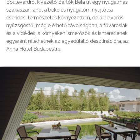
Boulevardról kivezető Bartók Béla út egy nyugalmas
szakaszán, ahol a béke és nyugalom nyújtotta
csendes, természetes környezetben, de a belvárosi
nyüzsgéstől még elérhető távolságban, a fővárosiak
és a vidékiek, a környéken ismerősök és ismeretlenek
egyaránt rálelhetnek az egyedülálló desztinációra, az
Anna Hotel Budapestre.