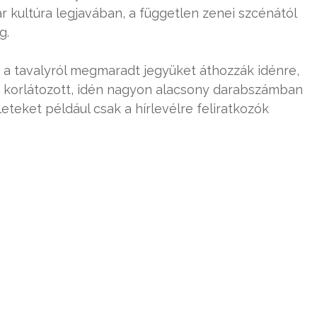
r kultúra legjavában, a független zenei szcénától
g.
 a tavalyról megmaradt jegyüket áthozzák idénre,
s korlátozott, idén nagyon alacsony darabszámban
leteket például csak a hírlevélre feliratkozók