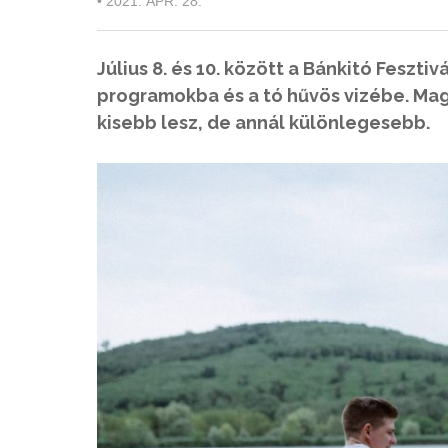
•
2021. ÁPR. 28.
Július 8. és 10. között a Bánkitó Feszt
programokba és a tó hűvös vizébe. Mag
kisebb lesz, de annál különlegesebb.