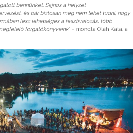
atott bennünket. Sajnos a helyzet
tervezést, és bár biztosan még nem lehet tudni, hogy
rmában lesz lehetséges a fesztiválozás, több
megfelelő forgatókönyveink
” – mondta Oláh Kata, a