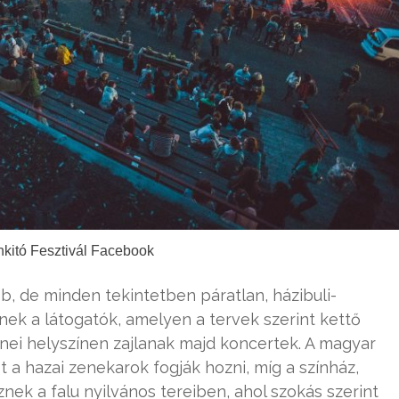
nkitó Fesztivál Facebook
 de minden tekintetben páratlan, házibuli-
tnek a látogatók, amelyen a tervek szerint kettő
enei helyszínen zajlanak majd koncertek. A magyar
t a hazai zenekarok fogják hozni, míg a színház,
sznek a falu nyilvános tereiben, ahol szokás szerint