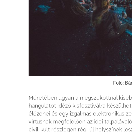
Fotó: Bá
Méretében ugyan a megszokottnál kisebb,
hangulatot idéző kisfesztiválra készülhe
élőzenei és egy izgalmas elektronikus z
virtusnak megfelelően az idei talpalávaló
civil-kult részlegen régi-új helyszínek le