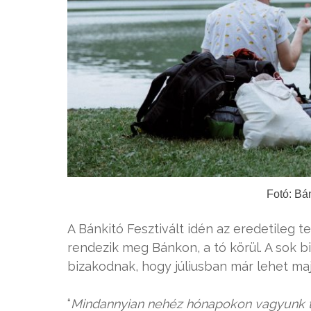
Fotó: Bá
A Bánkitó Fesztivált idén az eredetileg te
rendezik meg Bánkon, a tó körül. A sok 
bizakodnak, hogy júliusban már lehet maj
“
Mindannyian nehéz hónapokon vagyunk tú