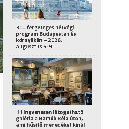
30+ fergeteges hétvégi
program Budapesten és
környékén – 2026.
augusztus 5-9.
11 ingyenesen látogatható
galéria a Bartók Béla úton,
ami hűsítő menedéket kínál