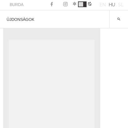
EN
HU
SL
BURDA
ÚJDONSÁGOK