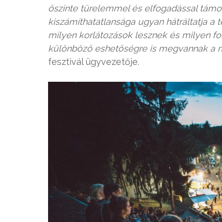
őszinte türelemmel és elfogadással támog
kiszámíthatatlansága ugyan hátráltatja a 
milyen korlátozások lesznek és milyen fo
különböző eshetőségre is megvannak a 
fesztivál ügyvezetője.