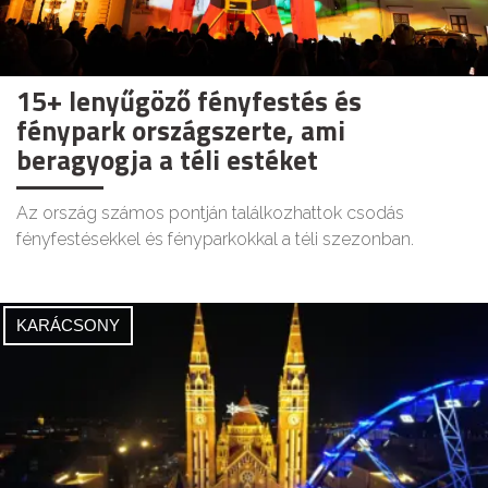
15+ lenyűgöző fényfestés és
fénypark országszerte, ami
beragyogja a téli estéket
Az ország számos pontján találkozhattok csodás
fényfestésekkel és fényparkokkal a téli szezonban.
KARÁCSONY