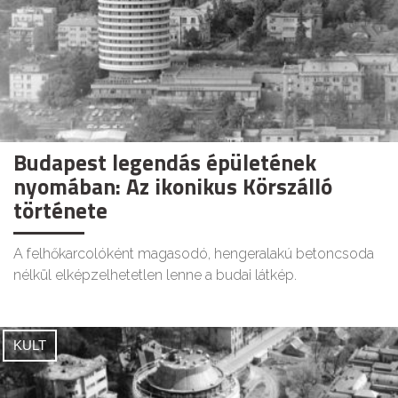
Budapest legendás épületének
nyomában: Az ikonikus Körszálló
története
A felhőkarcolóként magasodó, hengeralakú betoncsoda
nélkül elképzelhetetlen lenne a budai látkép.
KULT