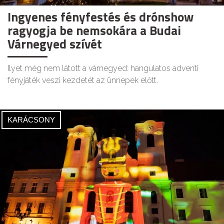
Ingyenes fényfestés és drónshow
ragyogja be nemsokára a Budai
Várnegyed szívét
Ilyet még nem látott a várnegyed: hangulatos adventi
fényjáték veszi kezdetét az ünnepek előtt.
KARÁCSONY