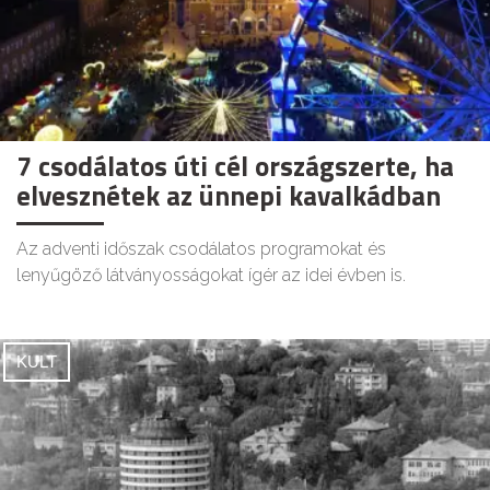
7 csodálatos úti cél országszerte, ha
elvesznétek az ünnepi kavalkádban
Az adventi időszak csodálatos programokat és
lenyűgöző látványosságokat ígér az idei évben is.
KULT