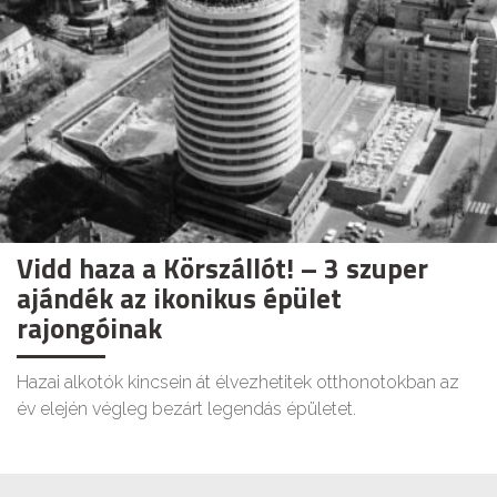
Vidd haza a Körszállót! – 3 szuper
ajándék az ikonikus épület
rajongóinak
Hazai alkotók kincsein át élvezhetitek otthonotokban az
év elején végleg bezárt legendás épületet.