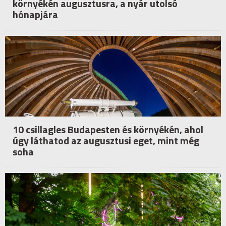
környékén augusztusra, a nyár utolsó
hónapjára
10 csillagles Budapesten és környékén, ahol
úgy láthatod az augusztusi eget, mint még
soha