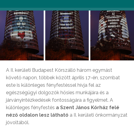
A II. kerületi Budapest Körszálló három egymást
követő napon, többek között április 17-én, szombat
este is különleges fényfestéssel hívja fel az
egészségügyi dolgozók hősies munkájára és a
járványintézkedések fontosságára a figyelmet. A
különleges fényfestés
a Szent János Kórház felé
néző oldalon lesz látható
a II. kerületi önkormányzat
jóvoltából.