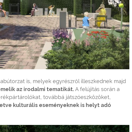
abútorzat is, melyek egyrészről illeszkednek majd
emelik az irodalmi tematikát.
A felújítás során a
kerékpártárolókat, továbbá játszóeszközöket,
letve kulturális eseményeknek is helyt adó