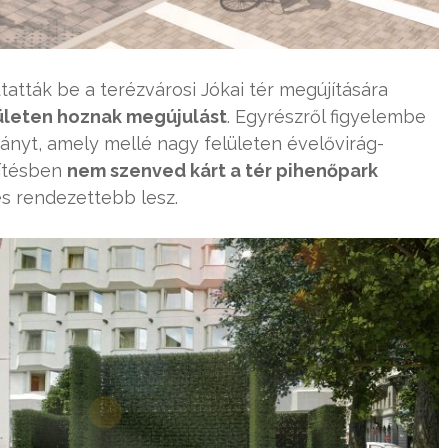
tatták be a terézvárosi Jókai tér megújítására
ületen hoznak megújulást
. Egyrészről figyelembe
ányt, amely mellé nagy felületen évelővirág-
sítésben
nem szenved kárt a tér pihenőpark
és rendezettebb lesz.