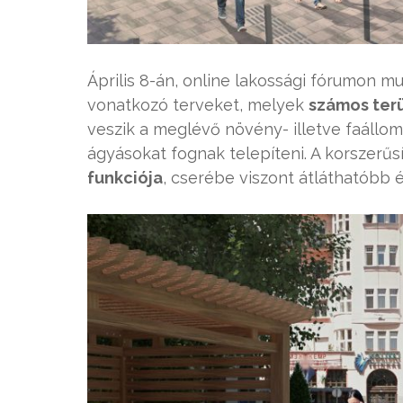
Április 8-án, online lakossági fórumon mu
vonatkozó terveket, melyek
számos ter
veszik a meglévő növény- illetve faállom
ágyásokat fognak telepíteni. A korszerű
funkciója
, cserébe viszont átláthatóbb 