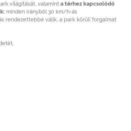
ark világítását, valamint
a térhez kapcsolódó
k:
minden irányból 30 km/h-ás
s rendezettebbé válik, a park körüli forgalmat
detét.