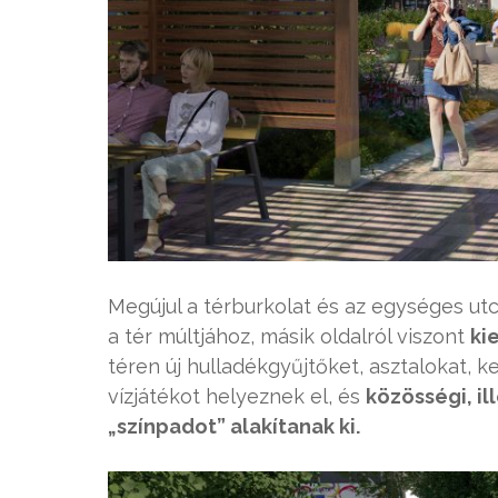
Megújul a térburkolat és az egységes utc
a tér múltjához, másik oldalról viszont
ki
téren új hulladékgyűjtőket, asztalokat, 
vízjátékot helyeznek el, és
közösségi, il
„színpadot” alakítanak ki.