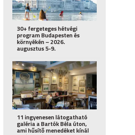
30+ fergeteges hétvégi
program Budapesten és
környékén – 2026.
augusztus 5-9.
11 ingyenesen látogatható
galéria a Bartók Béla úton,
ami hűsítő menedéket kínál