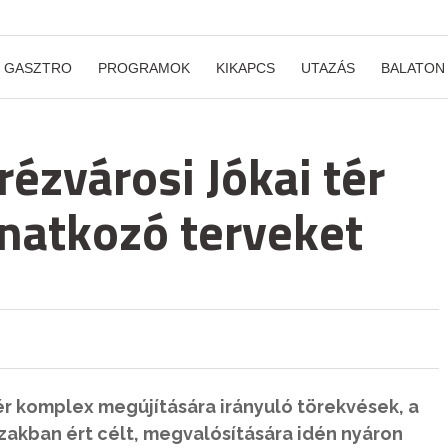
GASZTRO
PROGRAMOK
KIKAPCS
UTAZÁS
BALATON
ézvárosi Jókai tér
natkozó terveket
ér komplex megújítására irányuló törekvések, a
szakban ért célt, megvalósítására idén nyáron