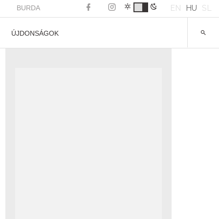
EN
HU
SL
BURDA
ÚJDONSÁGOK