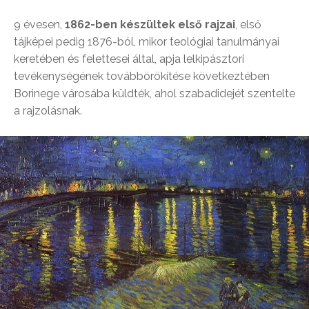
9 évesen,
1862-ben készültek első rajzai
, első
tájképei pedig 1876-ból, mikor teológiai tanulmányai
keretében és felettesei által, apja lelkipásztori
tevékenységének továbbörökítése következtében
Borinege városába küldték, ahol szabadidejét szentelte
a rajzolásnak.