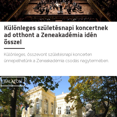
Különleges születésnapi koncertnek
ad otthont a Zeneakadémia idén
ősszel
Különleges, összevont születésnapi koncerten
ünnepelhetünk a Zeneakadémia csodás nagytermében.
BALATON