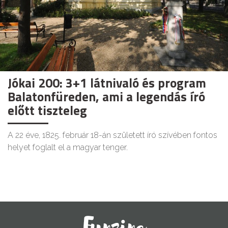
Jókai 200: 3+1 látnivaló és program
Balatonfüreden, ami a legendás író
előtt tiszteleg
A 22 éve, 1825. február 18-án született író szívében fontos
helyet foglalt el a magyar tenger.