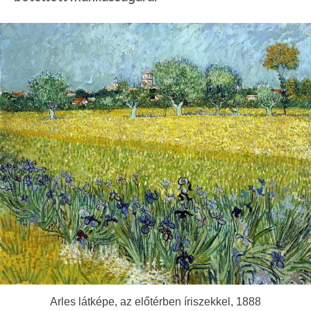
Arles látképe, az előtérben íriszekkel, 1888