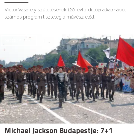
Victor Vasarely születésének 120. évfordulója alkalmából
számos program tiszteleg a művész előtt.
GOODAPEST
Michael Jackson Budapestje: 7+1