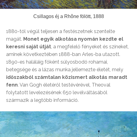
Csillagos éj a Rhône fölött, 1888
1880-tól végül teljesen a festészetnek szentelte
magát.
Monet egyik alkotása nyomán kezdte el
keresni saját útját
, a megfelelő fényeket és színeket,
aminek következtében 1888-ban Arles-ba utazott.
1890-es haláláig főként súlyosbodó rohamai,
betegsége és a lázas munka jellemezte életét, mely
időszakból számtalan közismert alkotás maradt
fenn
. Van Gogh életéről testévérével, Theoval
folytatott levelezésének 650 levélváltásából
származik a legtöbb információ.