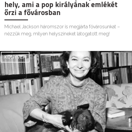
hely, ami a pop királyának emlékét
őrzi a fővárosban
Michael Jackson háromszor is megjárta fővárosunkat –
nézzük meg, milyen helyszíneket látogatott meg!
KÖNYVEK