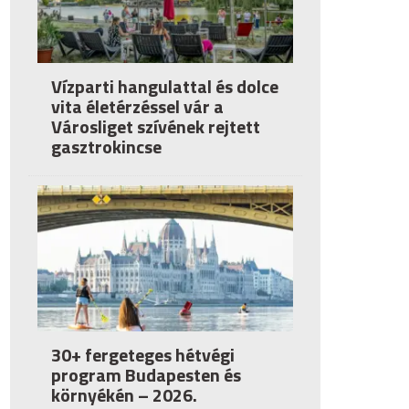
Vízparti hangulattal és dolce
vita életérzéssel vár a
Városliget szívének rejtett
gasztrokincse
30+ fergeteges hétvégi
program Budapesten és
környékén – 2026.