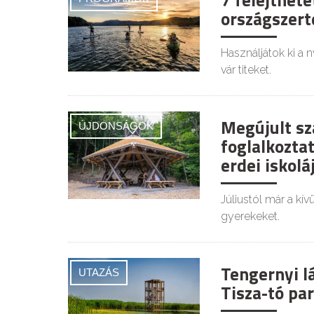
7 felejthet
országszert
Használjátok ki a
vár titeket.
Megújult szá
ÚJDONSÁGOK
foglalkozta
erdei iskolá
Júliustól már a kív
gyerekeket.
Tengernyi lá
UTAZÁS
Tisza-tó par