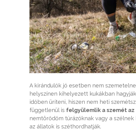
A kirándulók jó esetben nem szemetelnek
helyszínen kihelyezett kukákban hagyjá
időben üríteni, hiszen nem heti szemétsz
függetlenül is
felgyülemlik a szemét az
nemtörődőm túrázóknak vagy a szélnek 
az állatok is széthordhatják.