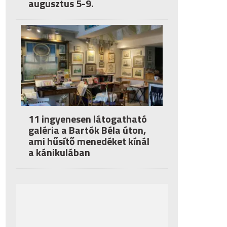
augusztus 5-9.
11 ingyenesen látogatható
galéria a Bartók Béla úton,
ami hűsítő menedéket kínál
a kánikulában