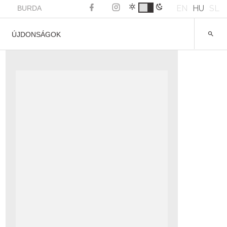
EN
HU
SL
BURDA
ÚJDONSÁGOK