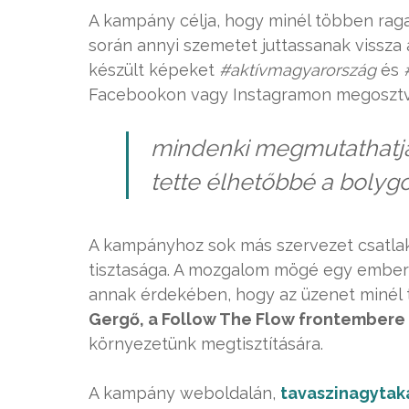
A kampány célja, hogy minél többen ragad
során annyi szemetet juttassanak vissza a
készült képeket
#aktívmagyarország
és
Facebookon vagy Instagramon megoszt
mindenki megmutathatja
tette élhetőbbé a bolygó
A kampányhoz sok más szervezet csatlak
tisztasága. A mozgalom mögé egy ember
annak érdekében, hogy az üzenet minél
Gergő, a Follow The Flow frontembere
környezetünk megtisztítására.
A kampány weboldalán,
tavaszinagytaka