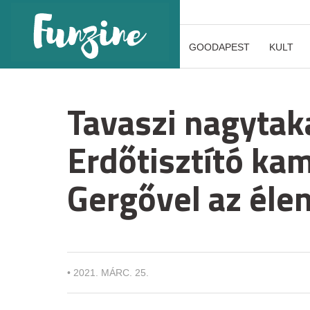
GOODAPEST
KULT
Tavaszi nagytak
Erdőtisztító ka
Gergővel az éle
•
2021. MÁRC. 25.