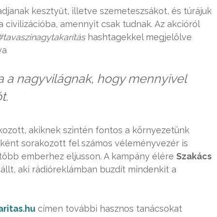
janak kesztyűt, illetve szemeteszsákot, és túrájuk
 civilizációba, amennyit csak tudnak. Az akcióról
#tavaszinagytakarítás
hashtagekkel megjelölve
va
 a nagyvilágnak, hogy mennyivel
t.
ozott, akiknek szintén fontos a környezetünk
ként sorakozott fel számos véleményvezér is
 több emberhez eljusson. A kampány élére
Szakács
állt, aki rádióreklámban buzdít mindenkit a
ritas.hu
címen további hasznos tanácsokat