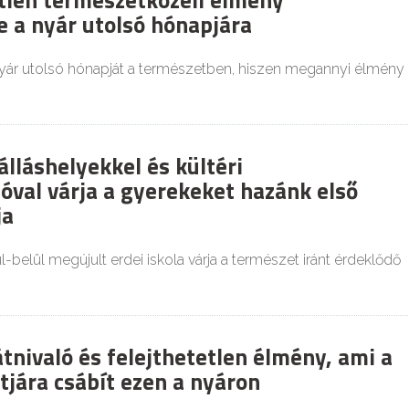
etlen természetközeli élmény
e a nyár utolsó hónapjára
 nyár utolsó hónapját a természetben, hiszen megannyi élmény
lláshelyekkel és kültéri
tóval várja a gyerekeket hazánk első
ja
ül-belül megújult erdei iskola várja a természet iránt érdeklődő
tnivaló és felejthetetlen élmény, ami a
tjára csábít ezen a nyáron