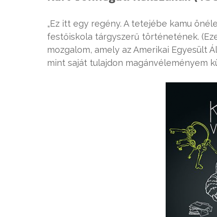
„Ez itt egy regény. A tetejébe kamu önél
festőiskola tárgyszerű történetének. (Ez
mozgalom, amely az Amerikai Egyesült Ál
mint saját tulajdon magánvéleményem kü