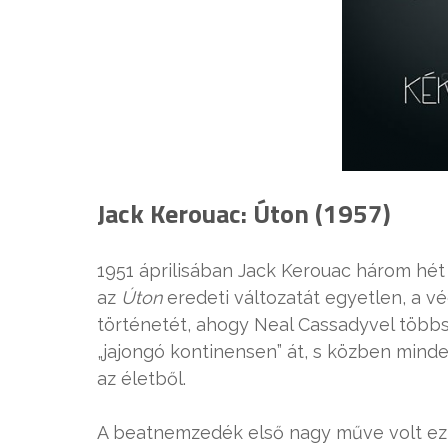
Jack Kerouac: Úton (1957)
1951 áprilisában Jack Kerouac három hét 
az
Úton
eredeti változatát egyetlen, a v
történetét, ahogy Neal Cassadyvel többs
„jajongó kontinensen” át, s közben minde
az életből.
A beatnemzedék első nagy műve volt ez 