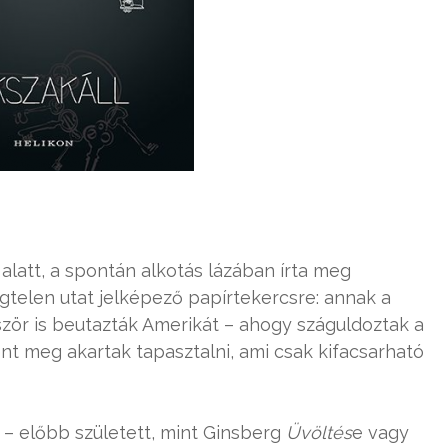
alatt, a spontán alkotás lázában írta meg
égtelen utat jelképező papírtekercsre: annak a
zör is beutazták Amerikát – ahogy száguldoztak a
nt meg akartak tapasztalni, ami csak kifacsarható
– előbb született, mint Ginsberg
Üvöltés
e vagy