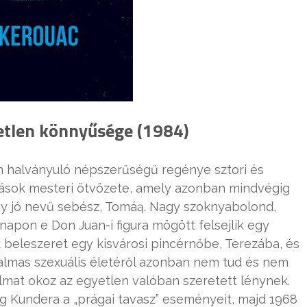
tetlen könnyűsége (1984)
m halványuló népszerűségű regénye sztori és
tatások mesteri ötvözete, amely azonban mindvégig
gy jó nevű sebész, Tomáą. Nagy szoknyabolond,
napon e Don Juan-i figura mögött felsejlik egy
nk beleszeret egy kisvárosi pincérnőbe, Terezába, és
almas szexuális életéről azonban nem tud és nem
almat okoz az egyetlen valóban szeretett lénynek.
 Kundera a „prágai tavasz” eseményeit, majd 1968