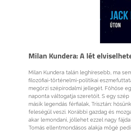
Milan Kundera: A lét elviselhe
Milan Kundera talán leghíresebb, ma se
filozófiai-történelmi-politikai eszmefut
megőrzi szépirodalmi jellegét. Főhőse e
naponta váltogatja szeretőit. S egy szép 
másik legendás férfialak, Trisztán: hősü
feleségül veszi. Korábbi gazdag és mozg
akar lemondani, jóllehet ezzel nagy fájd
Tomás ellentmondásos alakja mögé pedig