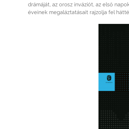
drámáját, az orosz inváziót, az első napok
éveinek megaláztatásait rajzolja fel hátt