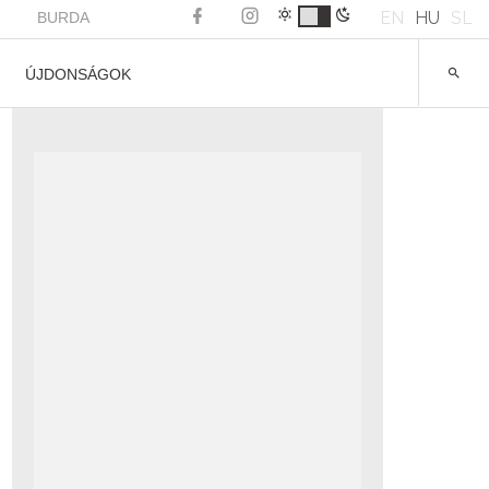
EN
HU
SL
BURDA
ÚJDONSÁGOK