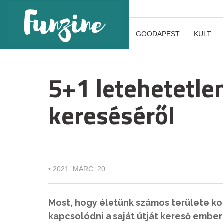
GOODAPEST
KULT
5+1 letehetetle
kereséséről
•
2021. MÁRC. 20.
Most, hogy életünk számos területe ko
kapcsolódni a saját útját kereső embe