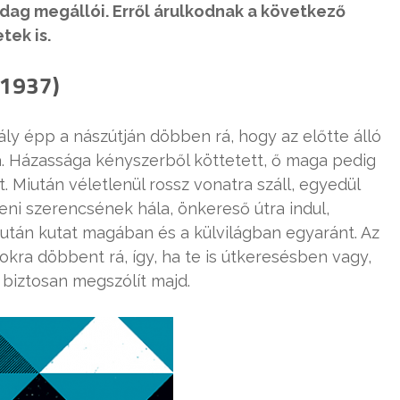
dag megállói. Erről árulkodnak a következő
tek is.
(1937)
ly épp a nászútján döbben rá, hogy az előtte álló
. Házassága kényszerből köttetett, ő maga pedig
. Miután véletlenül rossz vonatra száll, egyedül
eni szerencsének hála, önkereső útra indul,
után kutat magában és a külvilágban egyaránt. Az
kra döbbent rá, így, ha te is útkeresésben vagy,
 biztosan megszólít majd.