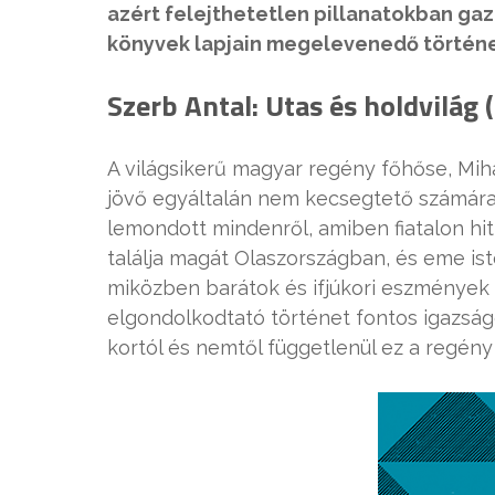
azért felejthetetlen pillanatokban gaz
könyvek lapjain megelevenedő történe
Szerb Antal: Utas és holdvilág 
A világsikerű magyar regény főhőse, Mihá
jövő egyáltalán nem kecsegtető számára
lemondott mindenről, amiben fiatalon hitt
találja magát Olaszországban, és eme ist
miközben barátok és ifjúkori eszmények 
elgondolkodtató történet fontos igazságo
kortól és nemtől függetlenül ez a regény