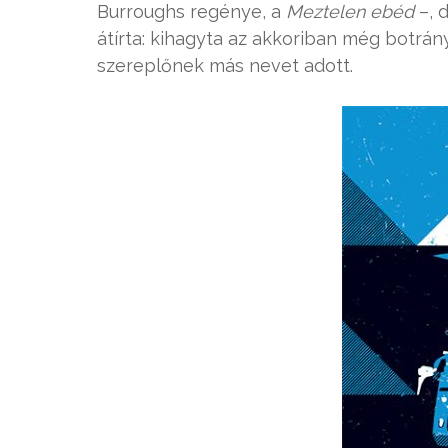
Burroughs regénye, a
Meztelen ebéd
–, 
átírta: kihagyta az akkoriban még botrá
szereplőnek más nevet adott.