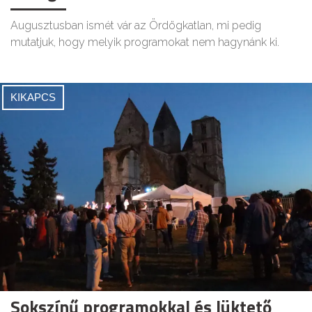
Augusztusban ismét vár az Ördögkatlan, mi pedig
mutatjuk, hogy melyik programokat nem hagynánk ki.
KIKAPCS
Sokszínű programokkal és lüktető