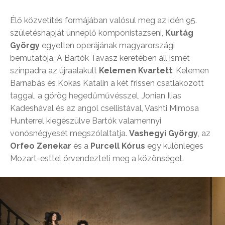
Élő közvetítés formájában valósul meg az idén 95.
születésnapját ünneplő komponistazseni,
Kurtág
György
egyetlen operájának magyarországi
bemutatója. A Bartók Tavasz keretében áll ismét
színpadra az újraalakult
Kelemen Kvartett
: Kelemen
Barnabás és Kokas Katalin a két frissen csatlakozott
taggal, a görög hegedűművésszel, Jonian Ilias
Kadeshával és az angol csellistával, Vashti Mimosa
Hunterrel kiegészülve Bartók valamennyi
vonósnégyesét megszólaltatja.
Vashegyi György
, az
Orfeo Zenekar
és a
Purcell Kórus
egy különleges
Mozart-esttel örvendezteti meg a közönséget.