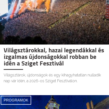
Világsztárokkal, hazai legendákkal és
izgalmas újdonságokkal robban be
idén a Sziget Fesztivál
Világsztárok, újdonságok és egy kihagyhatatlan nulladik
nap vár idén, a 2026-os Sziget Fesztiválon.
PROGRAMOK