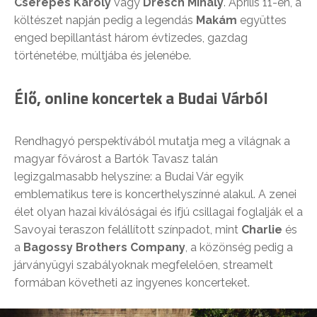
Cserepes Károly
vagy
Dresch Mihály
. Április 11-én, a
költészet napján pedig a legendás
Makám
együttes
enged bepillantást három évtizedes, gazdag
történetébe, múltjába és jelenébe.
Élő, online koncertek a Budai Várból
Rendhagyó perspektívából mutatja meg a világnak a
magyar fővárost a Bartók Tavasz talán
legizgalmasabb helyszíne: a Budai Vár egyik
emblematikus tere is koncerthelyszínné alakul. A zenei
élet olyan hazai kiválóságai és ifjú csillagai foglalják el a
Savoyai teraszon felállított színpadot, mint
Charlie
és
a
Bagossy Brothers Company
, a közönség pedig a
járványügyi szabályoknak megfelelően, streamelt
formában követheti az ingyenes koncerteket.