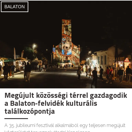
BALATON
Megújult közösségi térrel gazdagodik
a Balaton-felvidék kulturális
találkozópontja
A 35. jubileumi fesztivál alkalmából egy teljesen megújult