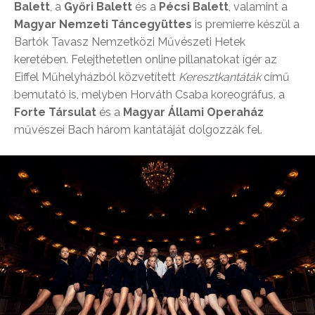
Balett
, a
Győri Balett
és a
Pécsi Balett
, valamint a
Magyar Nemzeti Táncegyüttes
is premierre készül a
Bartók Tavasz Nemzetközi Művészeti Hetek
keretében. Felejthetetlen online pillanatokat ígér az
Eiffel Műhelyházból közvetített
Keresztkantáták
című
bemutató is, melyben Horváth Csaba koreográfus, a
Forte Társulat
és a
Magyar Állami Operaház
művészei Bach három kantátáját dolgozzák fel.