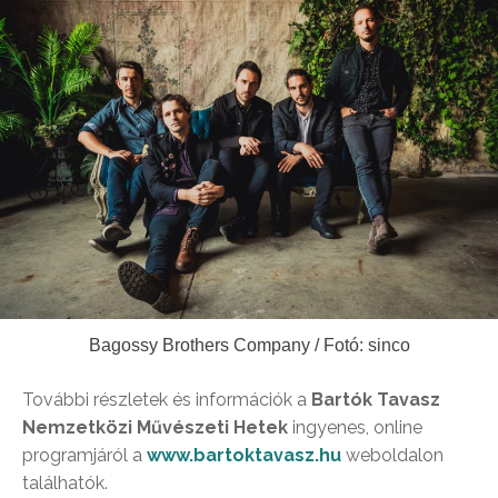
Bagossy Brothers Company / Fotó: sinco
További részletek és információk a
Bartók Tavasz
Nemzetközi Művészeti Hetek
ingyenes, online
programjáról a
www.bartoktavasz.hu
weboldalon
találhatók.