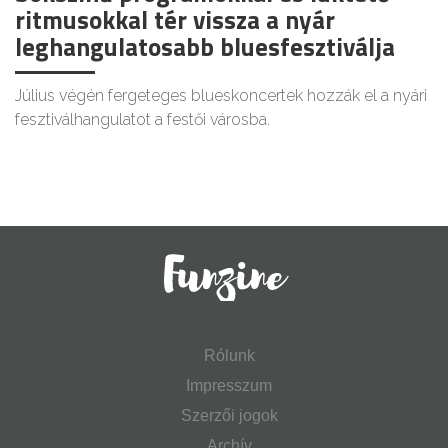
ritmusokkal tér vissza a nyár
leghangulatosabb bluesfesztiválja
Július végén fergeteges blueskoncertek hozzák el a nyári
fesztiválhangulatot a festői városba.
Rólunk
Impresszum
Szerzői jogok
Archív