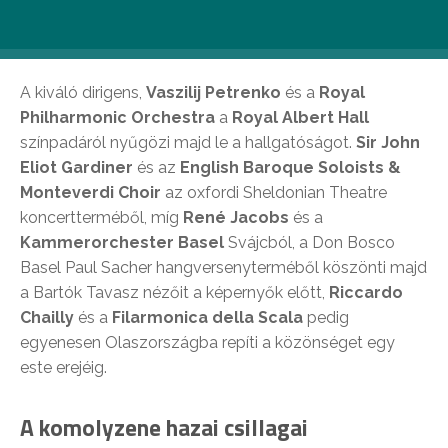
Nemzetközi kiválóságok
A kiváló dirigens,
Vaszilij Petrenko
és a
Royal
Philharmonic Orchestra
a
Royal Albert Hall
színpadáról nyűgözi majd le a hallgatóságot.
Sir John
Eliot Gardiner
és az
English Baroque Soloists &
Monteverdi Choir
az oxfordi Sheldonian Theatre
koncertterméből, míg
René Jacobs
és a
Kammerorchester Basel
Svájcból, a Don Bosco
Basel Paul Sacher hangversenyterméből köszönti majd
a Bartók Tavasz nézőit a képernyők előtt,
Riccardo
Chailly
és a
Filarmonica della Scala
pedig
egyenesen Olaszországba repíti a közönséget egy
este erejéig.
A komolyzene hazai csillagai