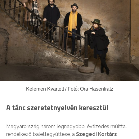
Kelemen Kvartett / Fotó: Ora Hasenfratz
A tánc szeretetnyelvén keresztül
Magyarország három legnagyobb, évtizedes múlttal
rendelkező balettegyüttese, a
Szegedi Kortárs