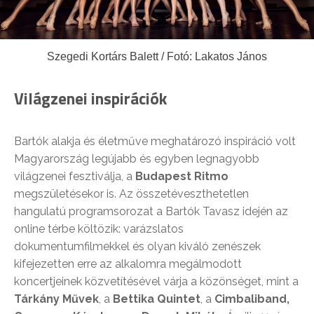
Szegedi Kortárs Balett / Fotó: Lakatos János
Világzenei inspirációk
Bartók alakja és életműve meghatározó inspiráció volt
Magyarország legújabb és egyben legnagyobb
világzenei fesztiválja, a
Budapest
Ritmo
megszületésekor is. Az összetéveszthetetlen
hangulatú programsorozat a Bartók Tavasz idején az
online térbe költözik: varázslatos
dokumentumfilmekkel és olyan kiváló zenészek
kifejezetten erre az alkalomra megálmodott
koncertjeinek közvetítésével várja a közönséget, mint a
Tárkány Művek
, a
Bettika Quintet
, a
Cimbaliband,