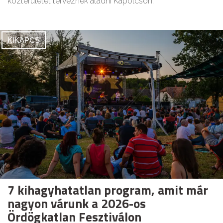
közterületet terveznek átadni Kapolcson.
KIKAPCS
7 kihagyhatatlan program, amit már
nagyon várunk a 2026-os
Ördögkatlan Fesztiválon