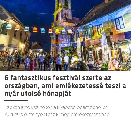
6 fantasztikus fesztivál szerte az
országban, ami emlékezetessé teszi a
nyár utolsó hónapját
Ezeken a helyszíneken a kikapcsolódást zenei és
kulturális élmények teszik még emlékezetesebbé.