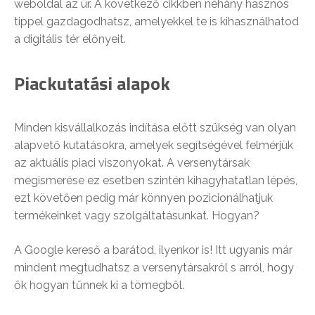
weboldal az úr. A következő cikkben néhány hasznos
tippel gazdagodhatsz, amelyekkel te is kihasználhatod
a digitális tér előnyeit.
Piackutatási alapok
Minden kisvállalkozás indítása előtt szükség van olyan
alapvető kutatásokra, amelyek segítségével felmérjük
az aktuális piaci viszonyokat. A versenytársak
megismerése ez esetben szintén kihagyhatatlan lépés,
ezt követően pedig már könnyen pozicionálhatjuk
termékeinket vagy szolgáltatásunkat. Hogyan?
A Google kereső a barátod, ilyenkor is! Itt ugyanis már
mindent megtudhatsz a versenytársakról s arról, hogy
ők hogyan tűnnek ki a tömegből.