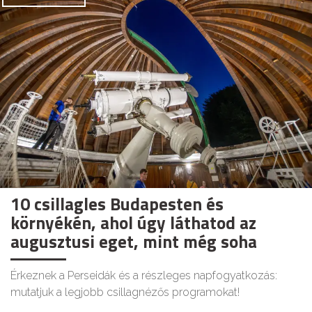
10 csillagles Budapesten és
környékén, ahol úgy láthatod az
augusztusi eget, mint még soha
Érkeznek a Perseidák és a részleges napfogyatkozás:
mutatjuk a legjobb csillagnézős programokat!