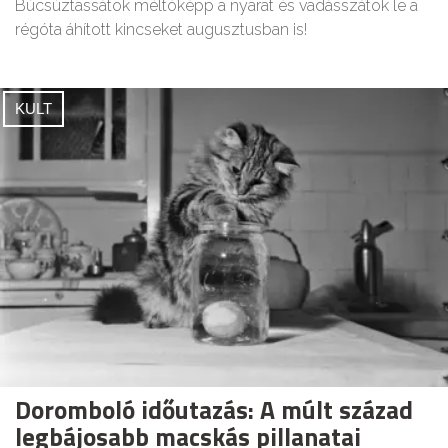
Búcsúztassátok méltóképp a nyarat és vadásszátok le a
régóta áhított kincseket augusztusban is!
KULT
Doromboló időutazás: A múlt század
legbájosabb macskás pillanatai