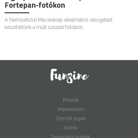
Fortepan-fotókon
A Nemzetközi Macskanap alkalmából válogatást
készítettünk a múlt század fotóiból.
Rólunk
Impresszum
Szerzői jogok
Archív
Terjesztési pontok