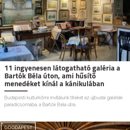
11 ingyenesen látogatható galéria a
Bartók Béla úton, ami hűsítő
menedéket kínál a kánikulában
Budapesti kultúrkörre invitálunk titeket az újbudai galériák
paradicsomába, a Bartók Béla útra.
GOODAPEST