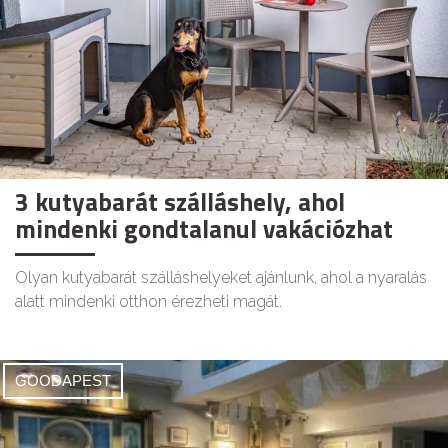
3 kutyabarát szálláshely, ahol
mindenki gondtalanul vakációzhat
Olyan kutyabarát szálláshelyeket ajánlunk, ahol a nyaralás
alatt mindenki otthon érezheti magát.
GOODAPEST