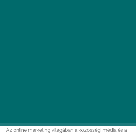
Sajnos sok olyan kisvállalkozás van, amely
szeretné kiaknázni az online marketing adta
lehetőségeket, de nem tudja, hogyan kezdjen
neki. Ma már sajnos nem elég, ha a hagyományos
eszközöket vetjük be, mint amilyen a szórólap
vagy egy újsághirdetés.
Az online marketing világában a közösségi média és a