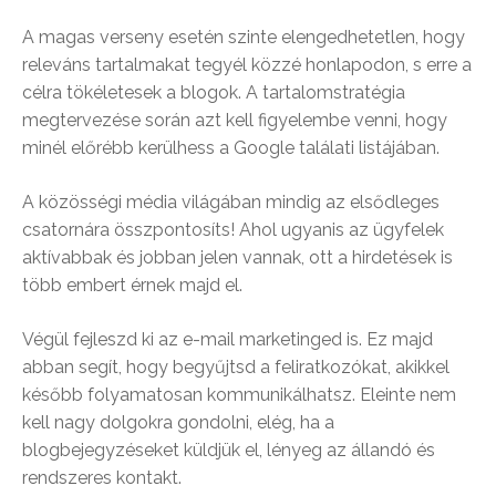
A magas verseny esetén szinte elengedhetetlen, hogy
releváns tartalmakat tegyél közzé honlapodon, s erre a
célra tökéletesek a blogok. A tartalomstratégia
megtervezése során azt kell figyelembe venni, hogy
minél előrébb kerülhess a Google találati listájában.
A közösségi média világában mindig az elsődleges
csatornára összpontosíts! Ahol ugyanis az ügyfelek
aktívabbak és jobban jelen vannak, ott a hirdetések is
több embert érnek majd el.
Végül fejleszd ki az e-mail marketinged is. Ez majd
abban segít, hogy begyűjtsd a feliratkozókat, akikkel
később folyamatosan kommunikálhatsz. Eleinte nem
kell nagy dolgokra gondolni, elég, ha a
blogbejegyzéseket küldjük el, lényeg az állandó és
rendszeres kontakt.