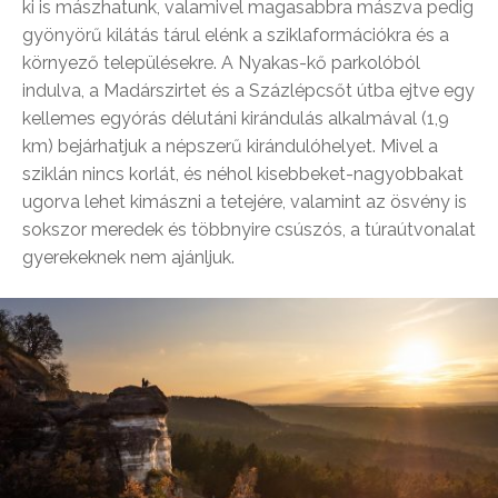
ki is mászhatunk, valamivel magasabbra mászva pedig
gyönyörű kilátás tárul elénk a sziklaformációkra és a
környező településekre. A Nyakas-kő parkolóból
indulva, a Madárszirtet és a Százlépcsőt útba ejtve egy
kellemes egyórás délutáni kirándulás alkalmával (1,9
km) bejárhatjuk a népszerű kirándulóhelyet. Mivel a
sziklán nincs korlát, és néhol kisebbeket-nagyobbakat
ugorva lehet kimászni a tetejére, valamint az ösvény is
sokszor meredek és többnyire csúszós, a túraútvonalat
gyerekeknek nem ajánljuk.