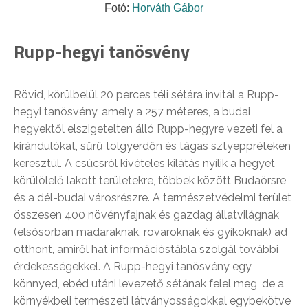
Fotó:
Horváth Gábor
Rupp-hegyi tanösvény
Rövid, körülbelül 20 perces téli sétára invitál a Rupp-
hegyi tanösvény, amely a 257 méteres, a budai
hegyektől elszigetelten álló Rupp-hegyre vezeti fel a
kirándulókat, sűrű tölgyerdőn és tágas sztyeppréteken
keresztül. A csúcsról kivételes kilátás nyílik a hegyet
körülölelő lakott területekre, többek között Budaörsre
és a dél-budai városrészre. A természetvédelmi terület
összesen 400 növényfajnak és gazdag állatvilágnak
(elsősorban madaraknak, rovaroknak és gyíkoknak) ad
otthont, amiről hat információstábla szolgál további
érdekességekkel. A Rupp-hegyi tanösvény egy
könnyed, ebéd utáni levezető sétának felel meg, de a
környékbeli természeti látványosságokkal egybekötve