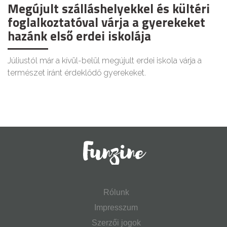
Megújult szálláshelyekkel és kültéri
foglalkoztatóval várja a gyerekeket
hazánk első erdei iskolája
Júliustól már a kívül-belül megújult erdei iskola várja a
természet iránt érdeklődő gyerekeket.
Rólunk
Impresszum
Szerzői jogok