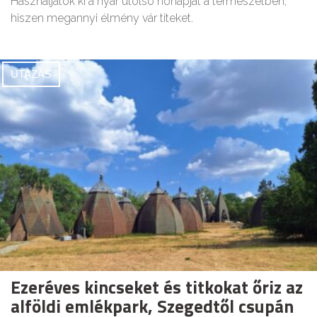
Használjátok ki a nyár utolsó hónapját a természetben,
hiszen megannyi élmény vár titeket.
UTAZÁS
Ezeréves kincseket és titkokat őriz az
alföldi emlékpark, Szegedtől csupán