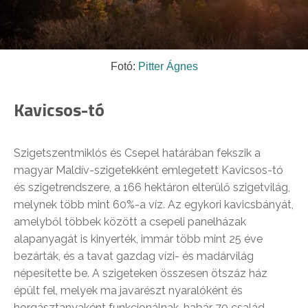
Fotó:
Pitter Ágnes
Kavicsos-tó
Szigetszentmiklós és Csepel határában fekszik a
magyar Maldív-szigetekként emlegetett Kavicsos-tó
és szigetrendszere, a 166 hektáron elterülő szigetvilág,
melynek több mint 60%-a víz. Az egykori kavicsbányát,
amelyből többek között a csepeli panelházak
alapanyagát is kinyerték, immár több mint 25 éve
bezárták, és a tavat gazdag vízi- és madárvilág
népesítette be. A szigeteken összesen ötszáz ház
épült fel, melyek ma javarészt nyaralóként és
horgásztanyaként funkcionálnak, habár 70 család