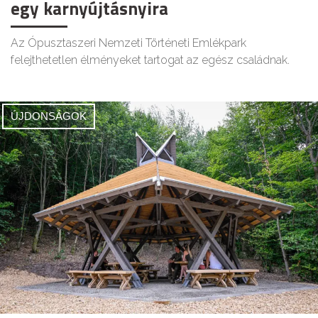
egy karnyújtásnyira
Az Ópusztaszeri Nemzeti Történeti Emlékpark
felejthetetlen élményeket tartogat az egész családnak.
ÚJDONSÁGOK