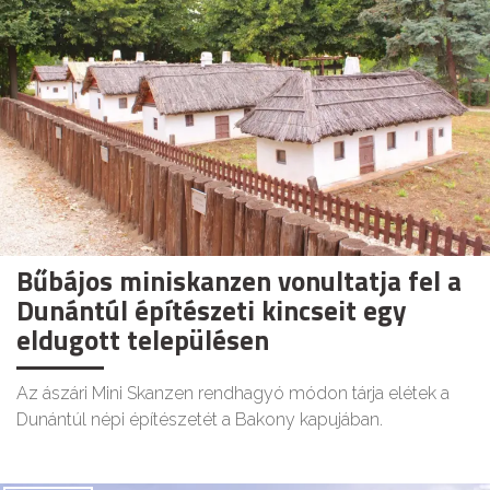
Bűbájos miniskanzen vonultatja fel a
Dunántúl építészeti kincseit egy
eldugott településen
Az ászári Mini Skanzen rendhagyó módon tárja elétek a
Dunántúl népi építészetét a Bakony kapujában.