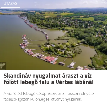
UTAZÁS
Skandináv nyugalmat áraszt a víz
fölött lebegő falu a Vértes lábánál
A víz fölött lebegő cölöpházak és a hosszan elnyúló
fapallók igazán különleges látványt nyújtanak.