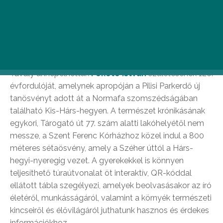
bejárhatók.
Fekete István-tanösvény
Tavaly ünnepelhettük
Fekete István
születésének 120.
évfordulóját, amelynek apropóján a Pilisi Parkerdő új
tanösvényt adott át a Normafa szomszédságában
található Kis-Hárs-hegyen. A természet krónikásának
egykori, Tárogató út 77. szám alatti lakóhelyétől nem
messze, a Szent Ferenc Kórházhoz közel indul a 800
méteres sétaösvény, amely a Széher úttól a Hárs-
hegyi-nyeregig vezet. A gyerekekkel is könnyen
teljesíthető túraútvonalat öt interaktív, QR-kóddal
ellátott tábla szegélyezi, amelyek beolvasásakor az író
életéről, munkásságáról, valamint a környék természeti
kincseiről és élővilágáról juthatunk hasznos és érdekes
információkhoz.