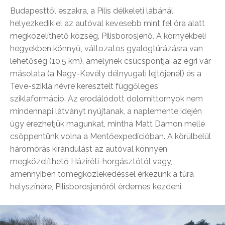
Budapesttől északra, a Pilis délkeleti lábánál
helyezkedik el az autóval kevesebb mint fél óra alatt
megközelíthető község, Pilisborosjenő. A környékbeli
hegyekben könnyű, változatos gyalogtúrázásra van
lehetőség (10,5 km), amelynek csúcspontjai az egri vár
másolata (a Nagy-Kevély délnyugati lejtőjénél) és a
Teve-szikla névre keresztelt függőleges
sziklaformáció. Az erodálódott dolomittornyok nem
mindennapi látványt nyújtanak, a naplemente idején
úgy érezhetjük magunkat, mintha Matt Damon mellé
csöppentünk volna a Mentőexpedícióban. A körülbelül
háromórás kirándulást az autóval könnyen
megközelíthető Háziréti-horgásztótól vagy,
amennyiben tömegközlekedéssel érkezünk a túra
helyszínére, Pilisborosjenőről érdemes kezdeni.