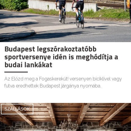
Budapest legszórakoztatóbb
sportversenye idén is meghódítja a
budai lankákat
Az Előzd meg a Fogaskerekűt! versenyen biciklivel vagy
futva eredhettek Budapest járgánya nyomába.
SZÁLLÁSOK