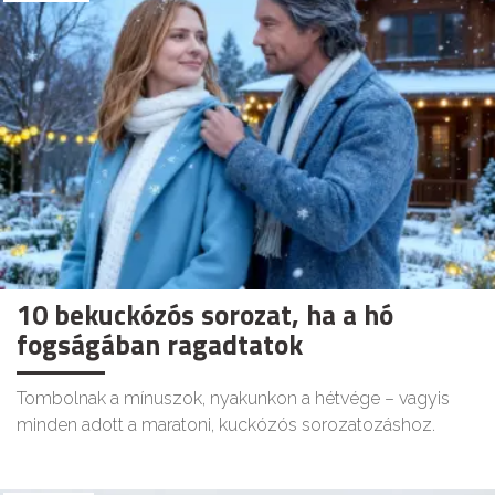
10 bekuckózós sorozat, ha a hó
fogságában ragadtatok
Tombolnak a mínuszok, nyakunkon a hétvége – vagyis
minden adott a maratoni, kuckózós sorozatozáshoz.