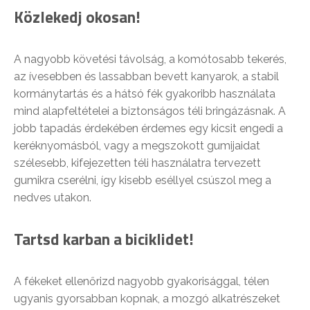
Közlekedj okosan!
A nagyobb követési távolság, a komótosabb tekerés,
az ívesebben és lassabban bevett kanyarok, a stabil
kormánytartás és a hátsó fék gyakoribb használata
mind alapfeltételei a biztonságos téli bringázásnak. A
jobb tapadás érdekében érdemes egy kicsit engedi a
keréknyomásból, vagy a megszokott gumijaidat
szélesebb, kifejezetten téli használatra tervezett
gumikra cserélni, így kisebb eséllyel csúszol meg a
nedves utakon.
Tartsd karban a biciklidet!
A fékeket ellenőrizd nagyobb gyakorisággal, télen
ugyanis gyorsabban kopnak, a mozgó alkatrészeket