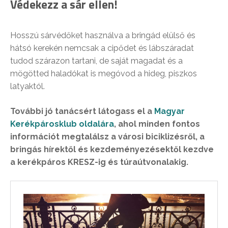
Védekezz a sár ellen!
Hosszú sárvédőket használva a bringád elülső és
hátsó kerekén nemcsak a cipődet és lábszáradat
tudod szárazon tartani, de saját magadat és a
mögötted haladókat is megóvod a hideg, piszkos
latyaktól.
További jó tanácsért látogass el a
Magyar
Kerékpárosklub oldalára
, ahol minden fontos
információt megtalálsz a városi biciklizésről, a
bringás hírektől és kezdeményezésektől kezdve
a kerékpáros KRESZ-ig és túraútvonalakig.