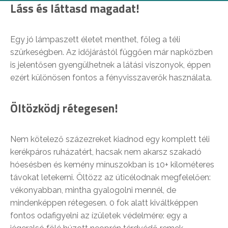
Láss és láttasd magadat!
Egy jó lámpaszett életet menthet, főleg a téli
szürkeségben. Az időjárástól függően már napközben
is jelentősen gyengülhetnek a látási viszonyok, éppen
ezért különösen fontos a fényvisszaverők használata.
Öltözködj rétegesen!
Nem kötelező százezreket kiadnod egy komplett téli
kerékpáros ruházatért, hacsak nem akarsz szakadó
hóesésben és kemény mínuszokban is 10+ kilométeres
távokat letekerni. Öltözz az úticélodnak megfelelően:
vékonyabban, mintha gyalogolni mennél, de
mindenképpen rétegesen. 0 fok alatt kiváltképpen
fontos odafigyelni az ízületek védelmére: egy a