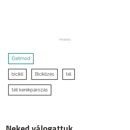
Életmód
bicikli
Biciklizés
tél
téli kerékpározás
Neked válogattuk