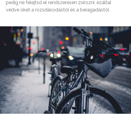
pedig ne felejtsd el rendszeresen zsírozni, ezáltal
védve őket a rozsdásodástól és a beragadástól.