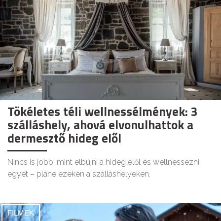
Tökéletes téli wellnessélmények: 3
szálláshely, ahová elvonulhattok a
dermesztő hideg elől
Nincs is jobb, mint elbújni a hideg elől és wellnessezni
egyet – pláne ezeken a szálláshelyeken.
FILMEK