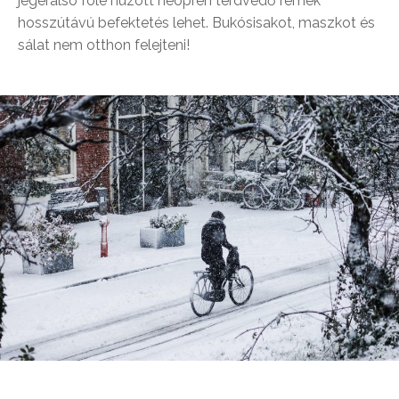
jégeralsó fölé húzott neoprén térdvédő remek
hosszútávú befektetés lehet. Bukósisakot, maszkot és
sálat nem otthon felejteni!