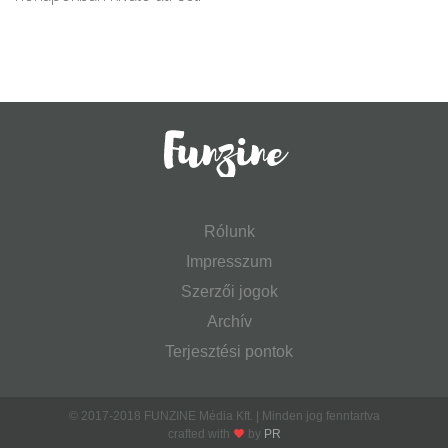
Rólunk
Impresszum
Szerzői jogok
Archív
Terjesztési pontok
© 2017-2018 FUNZINE Média Kft. | Minden jog fenntartva
crafted with
by
PR