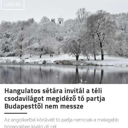
UTAZÁS
Hangulatos sétára invitál a téli
csodavilágot megidéző tó partja
Budapesttől nem messze
Az angolkerttel körülvett tó partja nemcsak a melegebb
hónapokban kiváló úti cél.