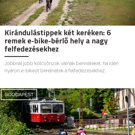
Kirándulástippek két keréken: 6
remek e-bike-bérlő hely a nagy
felfedezésekhez
Jobbnál jobb kölcsönzők várnak benneteket, ha idén
nyáron e-bikeot bérelnétek a felfedezésekhez.
GOODAPEST