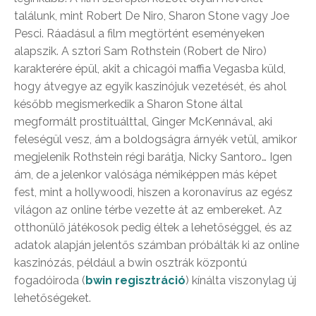
találunk, mint Robert De Niro, Sharon Stone vagy Joe
Pesci. Ráadásul a film megtörtént eseményeken
alapszik. A sztori Sam Rothstein (Robert de Niro)
karakterére épül, akit a chicagói maffia Vegasba küld,
hogy átvegye az egyik kaszinójuk vezetését, és ahol
később megismerkedik a Sharon Stone által
megformált prostituálttal, Ginger McKennával, aki
feleségül vesz, ám a boldogságra árnyék vetül, amikor
megjelenik Rothstein régi barátja, Nicky Santoro… Igen
ám, de a jelenkor valósága némiképpen más képet
fest, mint a hollywoodi, hiszen a koronavírus az egész
világon az online térbe vezette át az embereket. Az
otthonülő játékosok pedig éltek a lehetőséggel, és az
adatok alapján jelentős számban próbálták ki az online
kaszinózás, például a bwin osztrák központú
fogadóiroda (
bwin regisztráció
) kínálta viszonylag új
lehetőségeket.