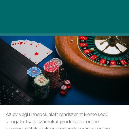
játékra, az otthonunk kényelméből még az e-
sportfogadási tippjeinket is néhány kattintással
leadhatjuk.
Az év végi ünnepek alatt rendszerint kiemelkedő
látogatottsági számokat produkál az online
szerencsejáték szektor, amelynek során az online