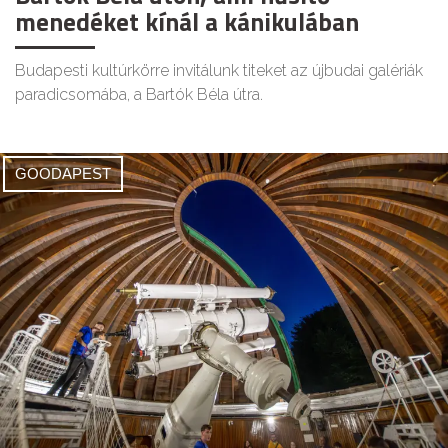
menedéket kínál a kánikulában
Budapesti kultúrkörre invitálunk titeket az újbudai galériák
paradicsomába, a Bartók Béla útra.
GOODAPEST