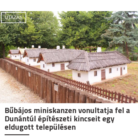
UTAZÁS
Bűbájos miniskanzen vonultatja fel a
Dunántúl építészeti kincseit egy
eldugott településen