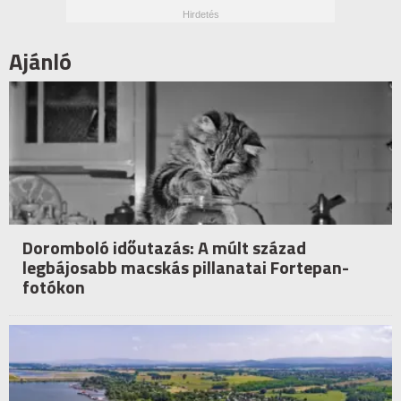
Ajánló
Doromboló időutazás: A múlt század
legbájosabb macskás pillanatai Fortepan-
fotókon