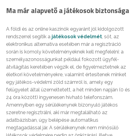
Ma már alapvető a játékosok biztonsága
A földi és az online kaszinók egyaránt jól kidolgozott
rendszerrel segítik a
játékosok védelmét
, sőt, az
elektronikus alternatíva esetében már a regisztráció
során is komoly követelményeknek kell megfelelni: a
személyazonosságunkat például fokozott ügyfél-
átvilágítás keretében végzik el, de figyelmeztetnek az
életkori követelményekre, valamint értesítenek minket
egy játékos-védelmi zöld számról is, amely egy
felügyelet által üzemeltetett, a hét minden napján (0 és
24 óra között) ingyenesen hívható telefonszám.
Amennyiben egy sérülékenynek bizonyuló játékos
szeretne regisztrálni, aki már megtalálható az
adatbázisban, úgy belépése automatikus
megtagadással jár. A sérülékenynek nem minősülő
játékosok védelmére pedig az önkizárási, illetve