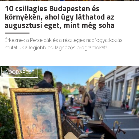
10 csillagles Budapesten és
környékén, ahol úgy láthatod az
augusztusi eget, mint még soha
Érkeznek a Perseidák és a részleges napfogyatkozás:
mutatjuk a legjobb csillagnézős programokat!
GOODAPEST