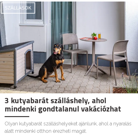
SZÁLLÁSOK
3 kutyabarát szálláshely, ahol
mindenki gondtalanul vakációzhat
Olyan kutyabarát szálláshelyeket ajánlunk, ahol a nyaralás
alatt mindenki otthon érezheti magát.