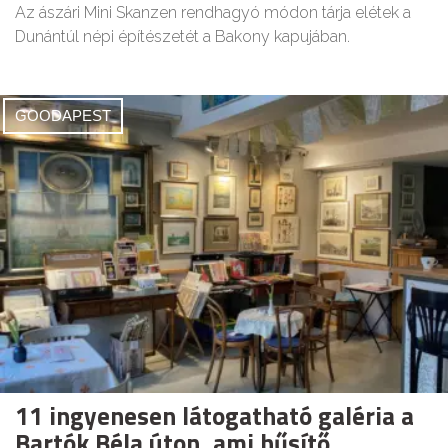
Az ászári Mini Skanzen rendhagyó módon tárja elétek a
Dunántúl népi építészetét a Bakony kapujában.
GOODAPEST
11 ingyenesen látogatható galéria a
Bartók Béla úton, ami hűsítő