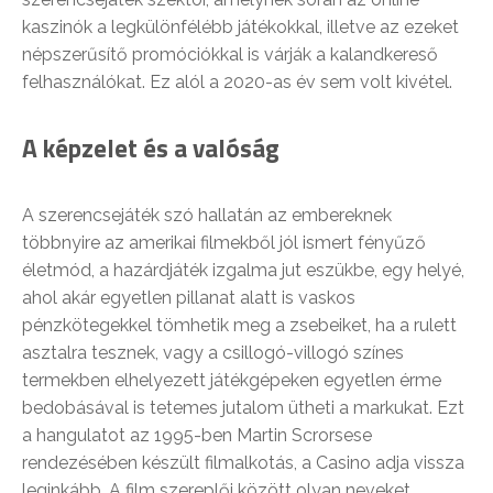
kaszinók a legkülönfélébb játékokkal, illetve az ezeket
népszerűsítő promóciókkal is várják a kalandkereső
felhasználókat. Ez alól a 2020-as év sem volt kivétel.
A képzelet és a valóság
A szerencsejáték szó hallatán az embereknek
többnyire az amerikai filmekből jól ismert fényűző
életmód, a hazárdjáték izgalma jut eszükbe, egy helyé,
ahol akár egyetlen pillanat alatt is vaskos
pénzkötegekkel tömhetik meg a zsebeiket, ha a rulett
asztalra tesznek, vagy a csillogó-villogó színes
termekben elhelyezett játékgépeken egyetlen érme
bedobásával is tetemes jutalom ütheti a markukat. Ezt
a hangulatot az 1995-ben Martin Scrorsese
rendezésében készült filmalkotás, a Casino adja vissza
leginkább. A film szereplői között olyan neveket