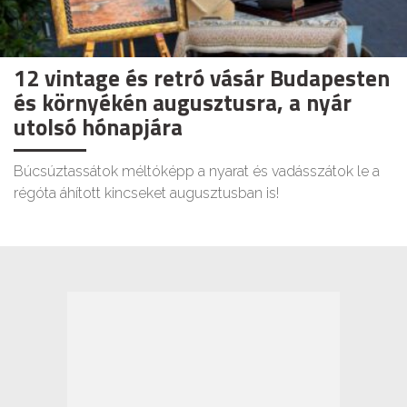
12 vintage és retró vásár Budapesten
és környékén augusztusra, a nyár
utolsó hónapjára
Búcsúztassátok méltóképp a nyarat és vadásszátok le a
régóta áhított kincseket augusztusban is!