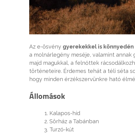
Az e-ösvény
gyerekekkel is könnyedén 
a molnárlegény meséje, valamint annak gy
majd magukkal, a felnőttek rácsodálkozha
történeteire. Érdemes tehát a téli séta s
hogy minden érzékszervünkre ható élmé
Állomások
Kalapos-híd
Sörház a Tabánban
Turzó-kút