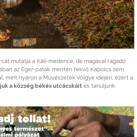
arcát mutatja a Káli-medence, de magával ragadó
akában az Eger-patak mentén fekvő Kapolcs sem
, mint nyáron a Művészetek Völgye idején, ezért a
juk a község békés utcácskáit
és tanuljunk