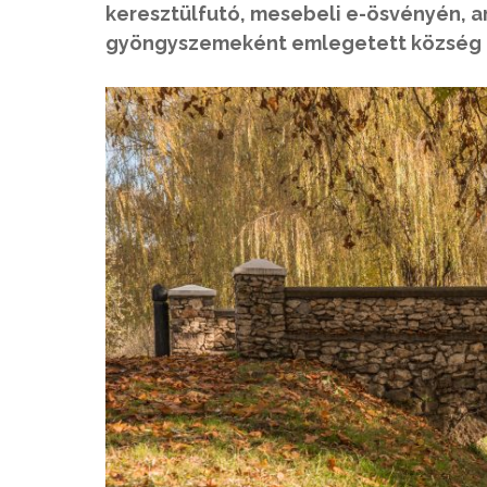
keresztülfutó, mesebeli e-ösvényén, a
gyöngyszemeként emlegetett község ré