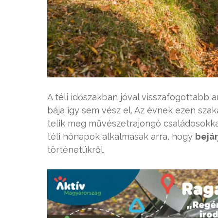
A téli időszakban jóval visszafogottabb 
bája így sem vész el. Az évnek ezen sz
telik meg művészetrajongó családosokkal
téli hónapok alkalmasak arra, hogy
bejár
történetükről.