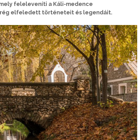
mely feleleveníti a Káli-medence
g elfeledett történeteit és legendáit.