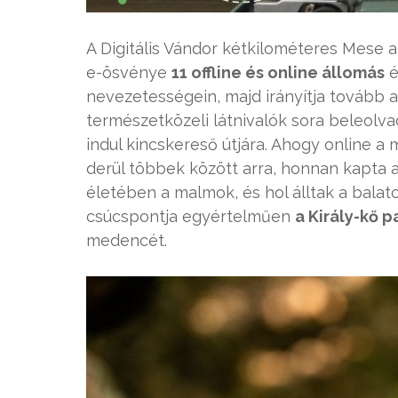
A Digitális Vándor kétkilométeres Mese a
e-ösvénye
11 offline és online állomás
é
nevezetességein, majd irányítja tovább 
természetközeli látnivalók sora beleolva
indul kincskereső útjára. Ahogy online a
derül többek között arra, honnan kapta 
életében a malmok, és hol álltak a balato
csúcspontja egyértelműen
a Király-kő 
medencét.