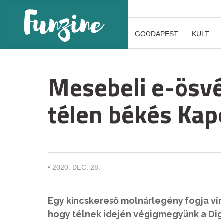
GOODAPEST
KULT
Mesebeli e-ösvé
télen békés Kap
•
2020. DEC. 28.
Egy kincskereső molnárlegény fogja vi
hogy télnek idején végigmegyünk a Dig