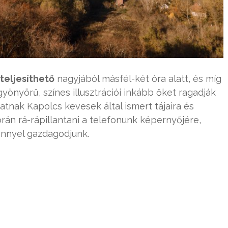
teljesíthető
nagyjából másfél-két óra alatt, és míg
önyörű, színes illusztrációi inkább őket ragadják
tnak Kapolcs kevesek által ismert tájaira és
orán rá-rápillantani a telefonunk képernyőjére,
nnyel gazdagodjunk.