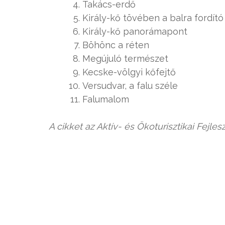
Takács-erdő
Király-kő tövében a balra fordító 
Király-kő panorámapont
Böhönc a réten
Megújuló természet
Kecske-völgyi kőfejtő
Versudvar, a falu széle
Falumalom
A cikket az Aktív- és Ökoturisztikai Fejle