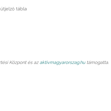
útjelző tábla
sztési Központ és az
aktivmagyarorszag.hu
támogatta.