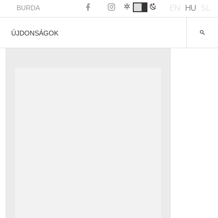
EN
HU
SL
BURDA
ÚJDONSÁGOK