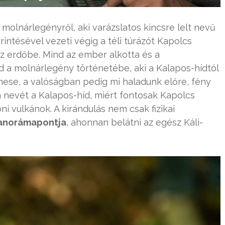
 molnárlegényről, aki varázslatos kincsre lelt nevű
rintésével vezeti végig a téli túrázót Kapolcs
az erdőbe. Mind az ember alkotta és a
d a molnárlegény történetébe, aki a Kalapos-hídtól
 mese, a valóságban pedig mi haladunk előre, fény
a nevét a Kalapos-híd, miért fontosak Kapolcs
ni vulkánok. A kirándulás nem csak fizikai
panorámapontja
, ahonnan belátni az egész Káli-