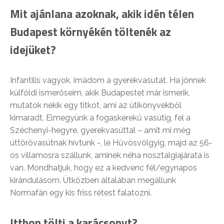
Mit ajánlana azoknak, akik idén télen
Budapest környékén töltenék az
idejüket?
Infantilis vagyok, imádom a gyerekvasutat. Ha jönnek
külföldi ismerőseim, akik Budapestet már ismerik,
mutatok nekik egy titkot, ami az útikönyvekből
kimaradt. Elmegyünk a fogaskerekű vasútig, fel a
Széchenyi-hegyre, gyerekvasúttal – amit mi még
úttörővasútnak hívtunk -, le Hűvösvölgyig, majd az 56-
os villamosra szállunk, aminek néha nosztalgiajárata is
van. Mondhatjuk, hogy ez a kedvenc fél/egynapos
kirándulásom. Útközben általában megállunk
Normafán egy kis friss rétest falatozni.
Itthon tölti a karácsonyt?