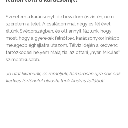
Szeretem a karácsonyt, de bevallom őszintén, nem
szeretem a telet. A családommal négy és fél évet
éltünk Svédországban, és ott annyit fáztunk, hogy
most, hogy a gyerekek felnőttek, karácsonykor inkább
melegebb éghajlatra utazom. Télvíz idején a kedvenc
tartózkodási helyem Malajzia, az ottani, „nyári Mikulás”
szimpatikusabb.
Jó utat kívánunk, és reméljük, hamarosan újra sok-sok
kedves történetet olvashatunk András tollából!