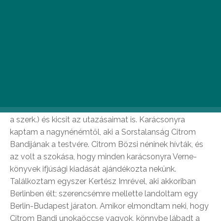
többek között elmesélje, merre kirándul a
legszívesebben, amikor az országhatáron belül
választ úti célt.
Elárulná, mi ihlette a könyv megírására?
Jules Verne 80 nap alatt a Föld körül c. kalandregénye
sugallta a könyvem alcímét (80 sztorival a Föld körül –
a szerk.) és kicsit az utazásaimat is. Karácsonyra
kaptam a nagynénémtől, aki a Sorstalanság Citrom
Bandijának a testvére. Citrom Bözsi néninek hívták, és
az volt a szokása, hogy minden karácsonyra Verne-
könyvek ifjúsági kiadását ajándékozta nekünk.
Találkoztam egyszer Kertész Imrével, aki akkoriban
Berlinben élt; szerencsémre mellette landoltam egy
Berlin-Budapest járaton. Amikor elmondtam neki, hogy
Citrom Bandi unokaöccse vagyok, könnybe lábadt a