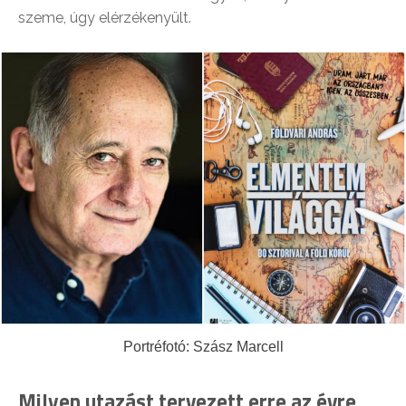
szeme, úgy elérzékenyült.
Portréfotó: Szász Marcell
Milyen utazást tervezett erre az évre,