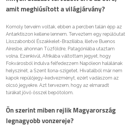
amit meghiúsított a világjárvány?
Komoly terveim voltak, ebben a percben talán épp az
Antarktiszon kellene lennem. Terveztem egy repülőutat
Lisszabonból Északkelet-Brazíliába, illetve Buenos
Airesbe, ahonnan Tűzföldre, Patagóniába utaztam
volna. Ezenkívül, Afrikába váltottam jegyet, hogy
Fokvárosból indulva felfedezzem Napóleon halálának
helyszínét, a Szent Ilona-szigetet. Hivatalból már nem
kapok repülőjegy-kedvezményt, ezért vadászom az
olcsó jegyekre. Azt tervezem, hogy az elmaradt
túrákat jövő ősszel bepótolom.
Ön szerint miben rejlik Magyarország
legnagyobb vonzereje?