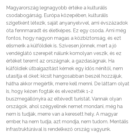
Magyarország legnagyobb értéke a kulturális
csodabogárság. Európa közepében, kulturális
szigetként létezik, saját anyanyelvvel, ami évszázadok
óta fennmaradt és életképes. Ez egy csoda. Ami még
fontos, hogy nagyon magas a közbiztonság, és ezt
elismerik a külföldiek is. Szívesen jönnek, mert a jó
vendéglátó szerepét nálunk komolyan veszik, és ez
értéket teremt az országnak, a gazdaságnak. Ha
külföldiek útbaigazítást kérnek egy idős nénitől, nem
utasítja el őket: kicsit hangosabban beszél hozzájuk,
hátha akkor megértik, merre kell menni. De láttam olyat
is, hogy kézen fogták és elvezették 1-2
buszmegállónyira az eltévedt turistát. Vannak olyan
országok, ahol szégyellnek nemet mondani, még ha
nem is tudják, merre van a keresett hely. A magyar
ember, ha nem tudja, azt mondja, nem tudom. Mentális
infrastruktúrával is rendelkező ország vagyunk.