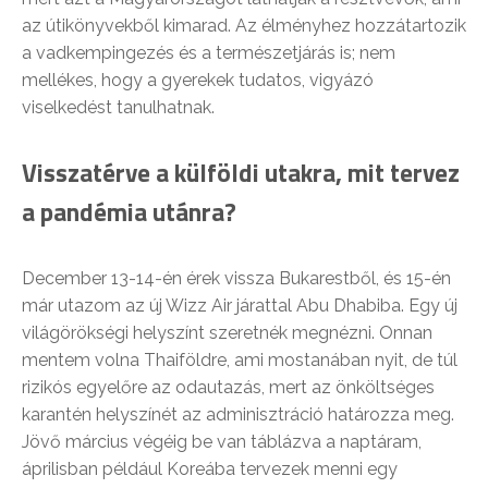
az útikönyvekből kimarad. Az élményhez hozzátartozik
a vadkempingezés és a természetjárás is; nem
mellékes, hogy a gyerekek tudatos, vigyázó
viselkedést tanulhatnak.
Visszatérve a külföldi utakra, mit tervez
a pandémia utánra?
December 13-14-én érek vissza Bukarestből, és 15-én
már utazom az új Wizz Air járattal Abu Dhabiba. Egy új
világörökségi helyszínt szeretnék megnézni. Onnan
mentem volna Thaiföldre, ami mostanában nyit, de túl
rizikós egyelőre az odautazás, mert az önköltséges
karantén helyszínét az adminisztráció határozza meg.
Jövő március végéig be van táblázva a naptáram,
áprilisban például Koreába tervezek menni egy