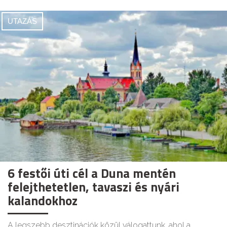
UTAZÁS
6 festői úti cél a Duna mentén
felejthetetlen, tavaszi és nyári
kalandokhoz
A legszebb desztinációk közül válogattunk, ahol a