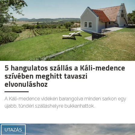
5 hangulatos szállás a Káli-medence
szívében meghitt tavaszi
elvonuláshoz
A Káli-medence vidékén barangolva minden sarkon egy
újabb, tündéri szálláshelyre bukkanhattok.
UTAZÁS