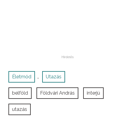
Életmód
Utazás
,
belföld
Földvári András
interjú
utazás