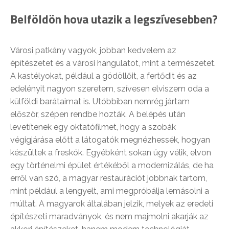
Belföldön hova utazik a legszívesebben?
Városi patkány vagyok, jobban kedvelem az
építészetet és a városi hangulatot, mint a természetet.
A kastélyokat, például a gödöllőit, a fertődit és az
edelényit nagyon szeretem, szívesen elviszem oda a
külföldi barátaimat is. Utóbbiban nemrég jártam
először, szépen rendbe hozták. A belépés után
levetítenek egy oktatófilmet, hogy a szobák
végigjárása előtt a látogatók megnézhessék, hogyan
készültek a freskók. Egyébként sokan úgy vélik, elvon
egy történelmi épület értékéből a modernizálás, de ha
erről van szó, a magyar restaurációt jobbnak tartom,
mint például a lengyelt, ami megpróbálja lemásolni a
múltat. A magyarok általában jelzik, melyek az eredeti
építészeti maradványok, és nem majmolni akarják az