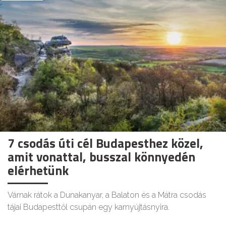
7 csodás úti cél Budapesthez közel,
amit vonattal, busszal könnyedén
elérhetünk
Várnak rátok a Dunakanyar, a Balaton és a Mátra csodás
tájai Budapesttől csupán egy karnyújtásnyira.