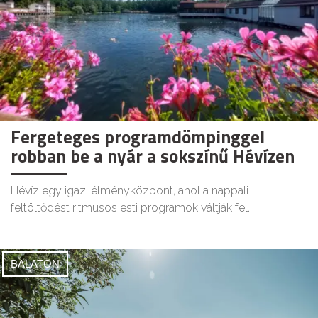
Fergeteges programdömpinggel
robban be a nyár a sokszínű Hévízen
Hévíz egy igazi élményközpont, ahol a nappali
feltöltődést ritmusos esti programok váltják fel.
BALATON