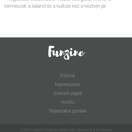
természet, a kaland és a kultúra kéz a kézben jár.
Rólunk
Impresszum
Szerzői jogok
Archív
Terjesztési pontok
© 2017-2018 FUNZINE Média Kft. | Minden jog fenntartva