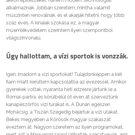
akkori építészeket, hanem modern technológiát
alkalmaznak. Jobban szeretem, mintha valamit
műszinten renoválnak, és el akarják hitetni, hogy több
száz éves. A kínaiak szokása ez, a magyar
műemlékvédelem szerintem ilyen szempontból
világszínvonalú.
Úgy hallottam, a vízi sportok is vonzzák.
Igen, imádom a vízi sportokat! Tulajdonképpen a két
fiam miatt kerültem kapcsolatba az evezéssel. Amikor
gyerekek voltak, nyaranta heti edzésre jártunk le a
Római-partra, és körülbelül öt éven át szerveztünk
kanapészörfös vízi túrákat is. A Dunán egészen
Mohácsig, a Tiszán Szegedig bejártuk a vízi utakat.
Békés megyében a Körösök magyar szakaszát
eveztem át. Nagyon szeretem az ilyen programokat,
mert azt a Magyarországot láthatják a résztvevők, ami