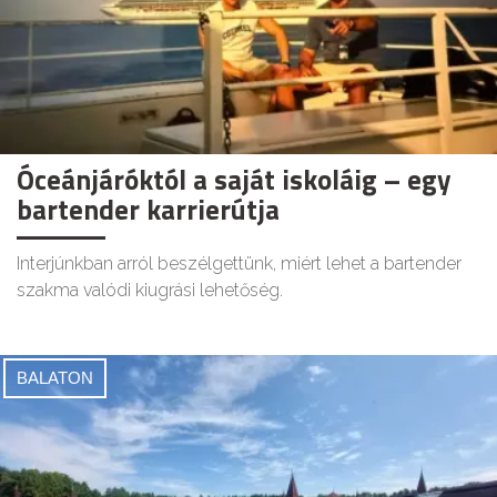
Óceánjáróktól a saját iskoláig – egy
bartender karrierútja
Interjúnkban arról beszélgettünk, miért lehet a bartender
szakma valódi kiugrási lehetőség.
BALATON