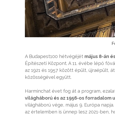
F
A Budapest100 hétvégéjét
május 8-án é
Építészeti Központ. A 11. évébe lépő fővá
az 1921 és 1957 között épült, újraépült, 
közösségével együtt.
Harminchat évet fog át a program, ezalat
világháború és az 1956-os forradalom 
világháború vége, május 9. Európa napja
az értelemben is ünnep lesz 2021-ben, h