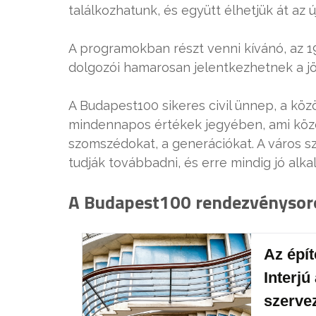
találkozhatunk, és együtt élhetjük át az 
A programokban részt venni kívánó, az 19
dolgozói hamarosan jelentkezhetnek a j
A Budapest100 sikeres civil ünnep, a köz
mindennapos értékek jegyében, ami köz
szomszédokat, a generációkat. A város sz
tudják továbbadni, és erre mindig jó al
A Budapest100 rendezvénysoroz
Az épít
Interj
szerve