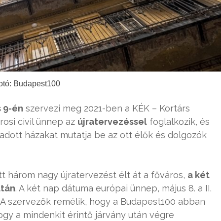
otó: Budapest100
s 9-én
szervezi meg 2021-ben a KÉK – Kortárs
rosi civil ünnep az
újratervezéssel
foglalkozik, és
átadott házakat mutatja be az ott élők és dolgozók
t három nagy újratervezést élt át a főváros,
a két
után
. A két nap dátuma európai ünnep, május 8. a II.
. A szervezők remélik, hogy a Budapest100 abban
ogy a mindenkit érintő járvány után végre