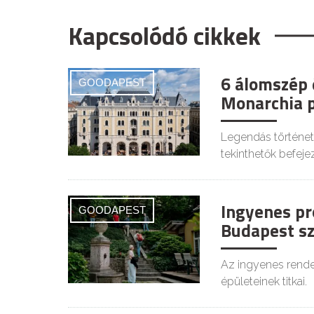
Kapcsolódó cikkek
6 álomszép 
GOODAPEST
Monarchia 
Legendás történet
tekinthetők befeje
Ingyenes pr
GOODAPEST
Budapest sz
Az ingyenes rendez
épületeinek titkai.