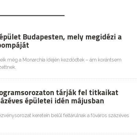
épület Budapesten, mely megidézi a
pompáját
eik még a Monarchia idején kezdődtek – ám korántsem
zettnek.
ogramsorozaton tárják fel titkaikat
ázéves épületei idén májusban
vénysorozat keretein belül feltárulnak a főváros százéves