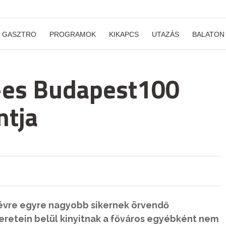
GASZTRO
PROGRAMOK
KIKAPCS
UTAZÁS
BALATON
-es Budapest100
ntja
 évre egyre nagyobb sikernek örvendő
retein belül kinyitnak a főváros egyébként nem