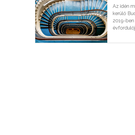
Az idén m
kerülő Bu
2019-ben 
évforduló