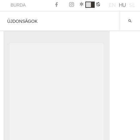
EN
HU
SL
BURDA
ÚJDONSÁGOK