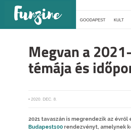
GOODAPEST
KULT
Megvan a 2021
témája és időpo
•
2020. DEC. 8.
2021 tavaszán is megrendezik az évről
Budapest100
rendezvényt, amelynek ke