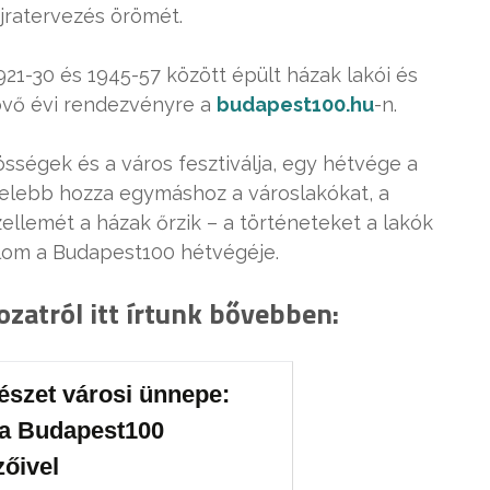
újratervezés örömét.
21-30 és 1945-57 között épült házak lakói és
övő évi rendezvényre a
budapest100.hu
-n.
össégek és a város fesztiválja, egy hétvége a
elebb hozza egymáshoz a városlakókat, a
ellemét a házak őrzik – a történeteket a lakók
kalom a Budapest100 hétvégéje.
atról itt írtunk bővebben:
észet városi ünnepe:
ú a Budapest100
zőivel