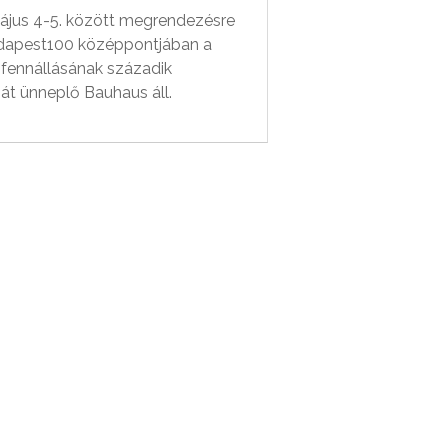
ájus 4-5. között megrendezésre
dapest100 középpontjában a
fennállásának századik
ját ünneplő Bauhaus áll.