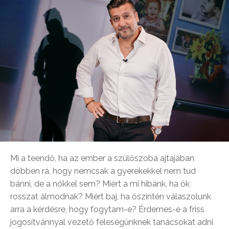
Mi a teendő, ha az ember a szülőszoba ajtajában
döbben rá, hogy nemcsak a gyerekekkel nem tud
bánni, de a nőkkel sem? Miért a mi hibánk, ha ők
rosszat álmodnak? Miért baj, ha őszintén válaszolunk
arra a kérdésre, hogy fogytam-e? Érdemes-e a friss
jogosítvánnyal vezető feleségünknek tanácsokat adni