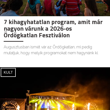
7 kihagyhatatlan program, amit már
nagyon várunk a 2026-os
Ördögkatlan Fesztiválon
Augusztusban ismét vár az Ördögkatlan, mi pedig
mutatjuk, hogy melyik programokat nem hagynánk ki.
KULT