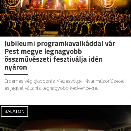
Jubileumi programkavalkáddal vár
Pest megye legnagyobb
összművészeti fesztiválja idén
nyáron
Érdemes végiglapozni a Mézesvölgyi Nyár műsorfüzetét
és jegyet váltani a legnagyobb kedvencekre.
BALATON