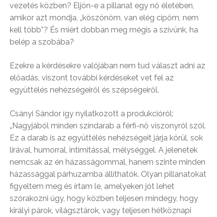
vezetés közben? Eljön-e a pillanat egy nő életében,
amikor azt mondja, „köszönöm, van elég cipőm, nem
kell több”? És miért dobban meg mégis a szívünk, ha
belép a szobába?
Ezekre a kérdésekre valójában nem tud választ adni az
előadás, viszont további kérdéseket vet fel az
együttélés nehézségeiről és szépségeiről.
Csányi Sándor így nyilatkozott a produkcióról:
„Nagyjából minden színdarab a férfi-nő viszonyról szól.
Ez a darab is az együttélés nehézségeit járja körül, sok
lírával, humorral, intimitással, mélységgel. A jelenetek
nemcsak az én házasságommal, hanem szinte minden
házassággal párhuzamba állíthatók. Olyan pillanatokat
figyeltem meg és írtam le, amelyeken jót lehet
szórakozni úgy, hogy közben teljesen mindegy, hogy
királyi párok, világsztárok, vagy teljesen hétköznapi