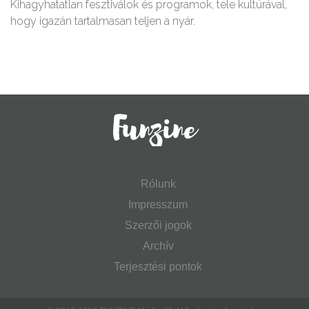
Kihagyhatatlan fesztiválok és programok, tele kultúrával,
hogy igazán tartalmasan teljen a nyár.
Rólunk
Impresszum
Szerzői jogok
Archív
Terjesztési pontok