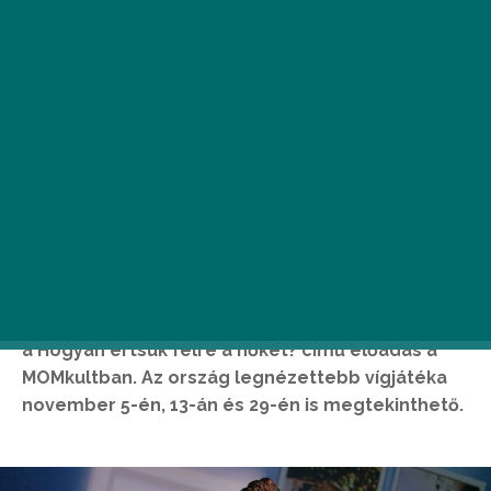
Novemberben három alkalommal kerül műsorra
a Hogyan értsük félre a nőket? című előadás a
MOMkultban. Az ország legnézettebb vígjátéka
november 5-én, 13-án és 29-én is megtekinthető.