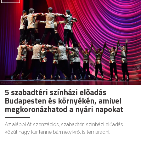
5 szabadtéri színházi előadás
Budapesten és környékén, amivel
megkoronázhatod a nyári napokat
Az alábbi öt szenzációs, szabadtéri színházi előadás
közül nagy kár lenne bármelyikről is lemaradni.