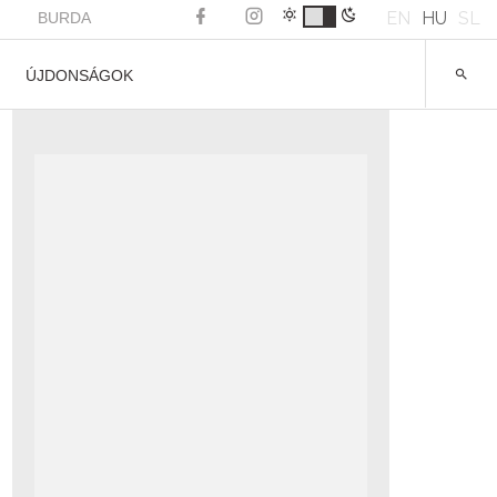
EN
HU
SL
BURDA
ÚJDONSÁGOK