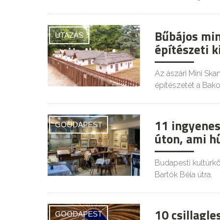
Bűbájos min
UTAZÁS
építészeti k
Az ászári Mini Sk
építészetét a Bak
11 ingyenes
GOODAPEST
úton, ami h
Budapesti kultúrkör
Bartók Béla útra.
10 csillagl
GOODAPEST