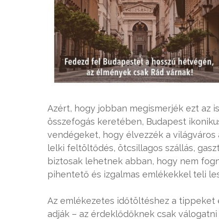
Azért, hogy jobban megismerjék ezt az i
összefogás keretében, Budapest ikonikus
vendégeket, hogy élvezzék a világváros a
lelki feltöltődés, ötcsillagos szállás, gas
biztosak lehetnek abban, hogy nem fognak
pihentető és izgalmas emlékekkel teli le
Az emlékezetes időtöltéshez a tippeket
adják – az érdeklődőknek csak válogatni 