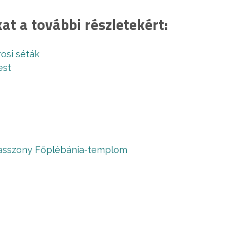
kat a további részletekért:
osi séták
est
asszony Főplébánia-templom