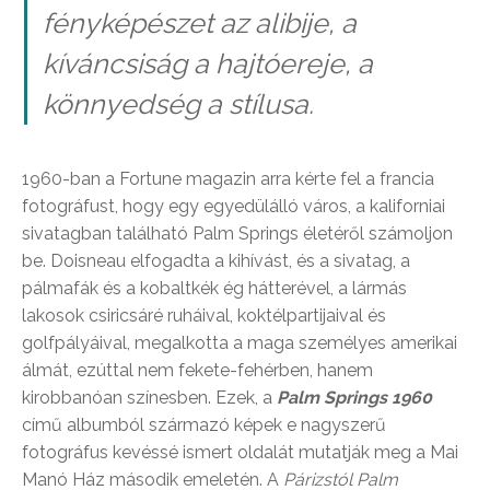
fényképészet az alibije, a
kíváncsiság a hajtóereje, a
könnyedség a stílusa.
1960-ban a Fortune magazin arra kérte fel a francia
fotográfust, hogy egy egyedülálló város, a kaliforniai
sivatagban található Palm Springs életéről számoljon
be. Doisneau elfogadta a kihívást, és a sivatag, a
pálmafák és a kobaltkék ég hátterével, a lármás
lakosok csiricsáré ruháival, koktélpartijaival és
golfpályáival, megalkotta a maga személyes amerikai
álmát, ezúttal nem fekete-fehérben, hanem
kirobbanóan színesben. Ezek, a
Palm Springs 1960
című albumból származó képek e nagyszerű
fotográfus kevéssé ismert oldalát mutatják meg a Mai
Manó Ház második emeletén. A
Párizstól Palm