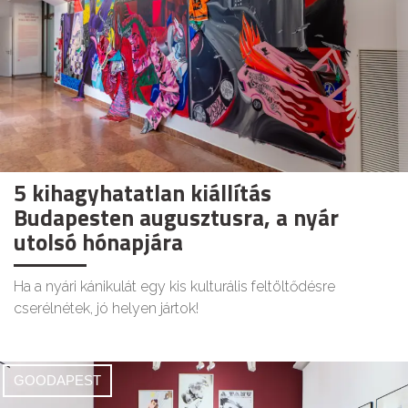
5 kihagyhatatlan kiállítás
Budapesten augusztusra, a nyár
utolsó hónapjára
Ha a nyári kánikulát egy kis kulturális feltöltődésre
cserélnétek, jó helyen jártok!
GOODAPEST