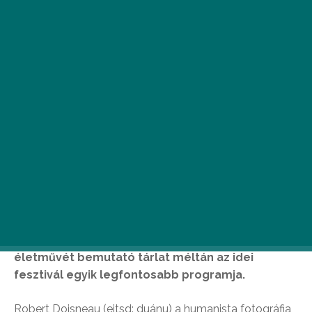
Az idén is megrendezésre kerülő
Fotóhónap
ismét egy világhírű alkotóval ismerteti meg a
magyar közönséget: a Robert Doisneau
életművét bemutató tárlat méltán az idei
fesztivál egyik legfontosabb programja.
Robert Doisneau (ejtsd: duánu) a humanista fotográfia