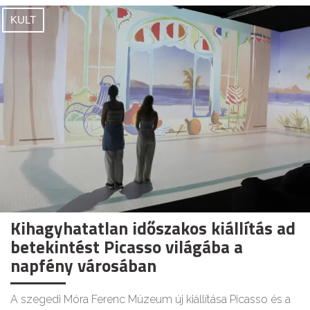
KULT
Kihagyhatatlan időszakos kiállítás ad
betekintést Picasso világába a
napfény városában
A szegedi Móra Ferenc Múzeum új kiállítása Picasso és a