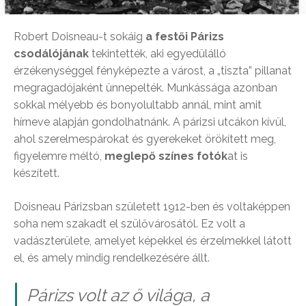
Robert Doisneau-t sokáig
a festői Párizs
csodálójának
tekintették, aki egyedülálló
érzékenységgel fényképezte a várost, a „tiszta” pillanat
megragadójaként ünnepelték. Munkássága azonban
sokkal mélyebb és bonyolultabb annál, mint amit
hírneve alapján gondolhatnánk. A párizsi utcákon kívül,
ahol szerelmespárokat és gyerekeket örökített meg,
figyelemre méltó,
meglepő színes fotók
at is
készített.
Doisneau Párizsban született 1912-ben és voltaképpen
soha nem szakadt el szülővárosától. Ez volt a
vadászterülete, amelyet képekkel és érzelmekkel látott
el, és amely mindig rendelkezésére állt.
Párizs volt az ő világa, a