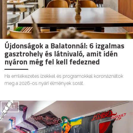
Újdonságok a Balatonnál: 6 izgalmas
gasztrohely és látnivaló, amit idén
nyáron még fel kell fedezned
Ha emlékezetes ízekkel és programokkal koronáznátok
meg a 2026-os nyári élmények sorát.
KULT