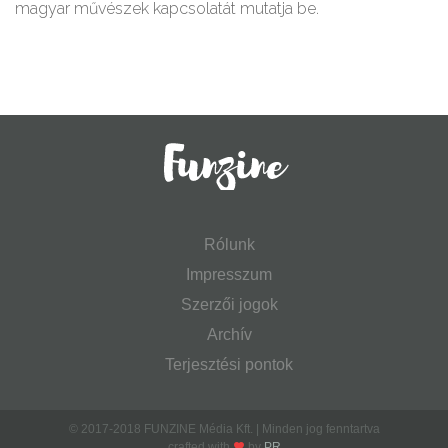
magyar művészek kapcsolatát mutatja be.
Rólunk
Impresszum
Szerzői jogok
Archív
Terjesztési pontok
© 2017-2018 FUNZINE Média Kft. | Minden jog fenntartva
crafted with
by
PR