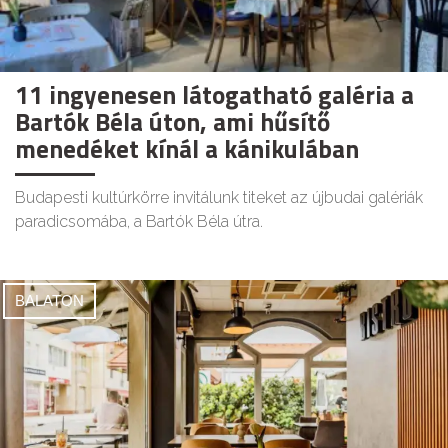
11 ingyenesen látogatható galéria a
Bartók Béla úton, ami hűsítő
menedéket kínál a kánikulában
Budapesti kultúrkörre invitálunk titeket az újbudai galériák
paradicsomába, a Bartók Béla útra.
BALATON