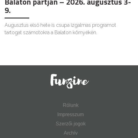
Balaton partján – 2026. augusztus 3-
9.
Augusztus első hete is csupa izgalmas programot
tartogat számotokra a Balaton környékén.
Rólunk
Impresszum
Szerzői jogok
Archív