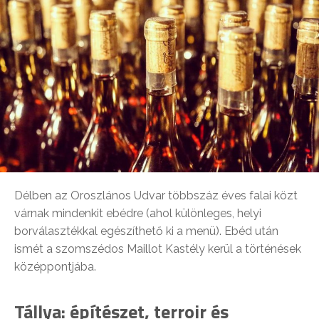
Délben az Oroszlános Udvar többszáz éves falai közt
várnak mindenkit ebédre (ahol különleges, helyi
borválasztékkal egészíthető ki a menü). Ebéd után
ismét a szomszédos Maillot Kastély kerül a történések
középpontjába.
Tállya: építészet, terroir és