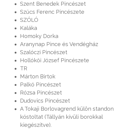
Szent Benedek Pincészet
Szűcs Ferenc Pincészete
SZÓLÓ
Kaláka
Homoky Dorka
Aranynap Pince és Vendégház
Szalóczi Pincészet
Hollókői József Pincészete
TR
Márton Birtok
Palkó Pincészet
Rózsa Pincészet
Dudovics Pincészet
A Tokaji Borlovagrend külön standon
kóstoltat (Tállyán kívüli borokkal
kiegészítve).