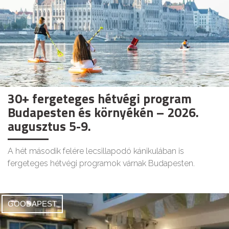
30+ fergeteges hétvégi program
Budapesten és környékén – 2026.
augusztus 5-9.
A hét második felére lecsillapodó kánikulában is
fergeteges hétvégi programok várnak Budapesten.
GOODAPEST