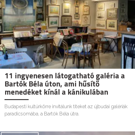
11 ingyenesen látogatható galéria a
Bartók Béla úton, ami hűsítő
menedéket kínál a kánikulában
Budapesti kultúrkörre invitálunk titeket az újbudai galériák
paradicsomába, a Bartók Béla útra.