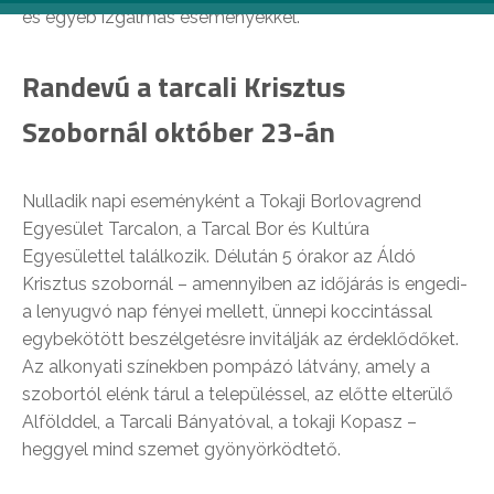
és egyéb izgalmas eseményekkel.
Randevú a tarcali Krisztus
Szobornál október 23-án
Nulladik napi eseményként a Tokaji Borlovagrend
Egyesület Tarcalon, a Tarcal Bor és Kultúra
Egyesülettel találkozik. Délután 5 órakor az Áldó
Krisztus szobornál – amennyiben az időjárás is engedi-
a lenyugvó nap fényei mellett, ünnepi koccintással
egybekötött beszélgetésre invitálják az érdeklődőket.
Az alkonyati színekben pompázó látvány, amely a
szobortól elénk tárul a településsel, az előtte elterülő
Alfölddel, a Tarcali Bányatóval, a tokaji Kopasz –
heggyel mind szemet gyönyörködtető.