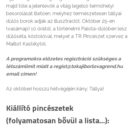
majd tőle a jelenlevők a világ legelső termőhelyi
besorolását illetően, melyhez természetesen tállyai
dűlős borok adják az illusztrációt. Október 25-én
(vasárnap) 10 órától, a történelmi Palota-dűlőben lesz
dűlőséta, kóstolóval, melyet a TR Pincészet szervez a
Maillot Kastélytól.
A programokra előzetes regisztráció szükséges a
létszámlimit miatt a regist@tokajiborlovagrend.hu
email címen!
Az októberi hosszú hétvégéjén irány: Tállya!
Kiállító pincészetek
(folyamatosan bővül a lista…):