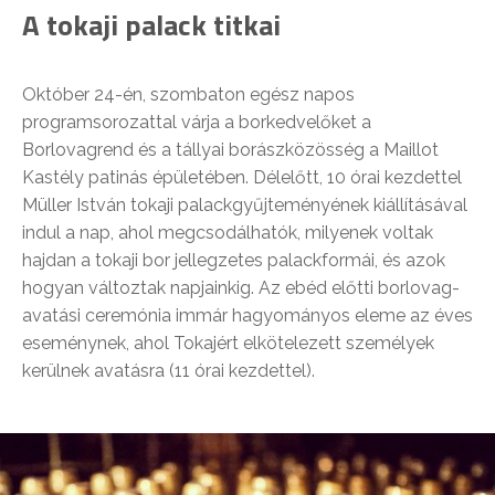
A tokaji palack titkai
Október 24-én, szombaton egész napos
programsorozattal várja a borkedvelőket a
Borlovagrend és a tállyai borászközösség a Maillot
Kastély patinás épületében. Délelőtt, 10 órai kezdettel
Müller István tokaji palackgyűjteményének kiállításával
indul a nap, ahol megcsodálhatók, milyenek voltak
hajdan a tokaji bor jellegzetes palackformái, és azok
hogyan változtak napjainkig. Az ebéd előtti borlovag-
avatási ceremónia immár hagyományos eleme az éves
eseménynek, ahol Tokajért elkötelezett személyek
kerülnek avatásra (11 órai kezdettel).