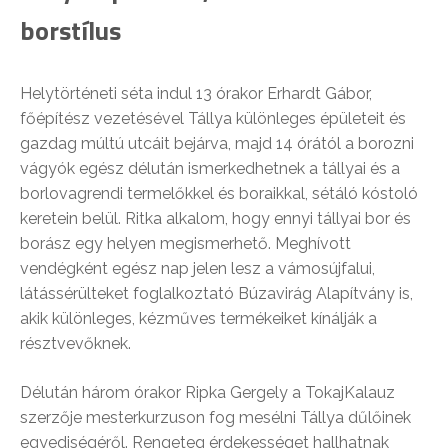
borstílus
Helytörténeti séta indul 13 órakor Erhardt Gábor,
főépítész vezetésével Tállya különleges épületeit és
gazdag múltú utcáit bejárva, majd 14 órától a borozni
vágyók egész délután ismerkedhetnek a tállyai és a
borlovagrendi termelőkkel és boraikkal, sétáló kóstoló
keretein belül. Ritka alkalom, hogy ennyi tállyai bor és
borász egy helyen megismerhető. Meghívott
vendégként egész nap jelen lesz a vámosújfalui,
látássérülteket foglalkoztató Búzavirág Alapítvány is,
akik különleges, kézműves termékeiket kínálják a
résztvevőknek.
Délután három órakor Ripka Gergely a TokajKalauz
szerzője mesterkurzuson fog mesélni Tállya dűlőinek
egyediségéről. Rengeteg érdekességet hallhatnak