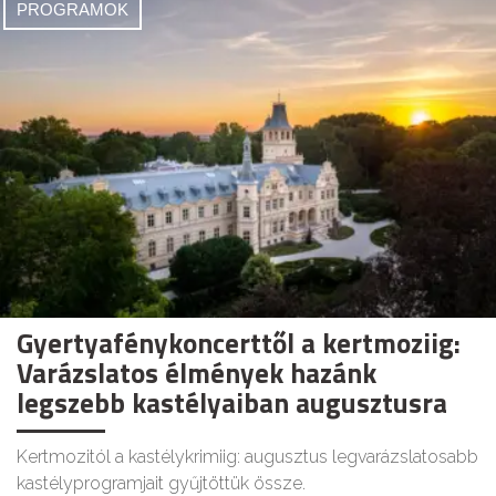
PROGRAMOK
Gyertyafénykoncerttől a kertmoziig:
Varázslatos élmények hazánk
legszebb kastélyaiban augusztusra
Kertmozitól a kastélykrimiig: augusztus legvarázslatosabb
kastélyprogramjait gyűjtöttük össze.