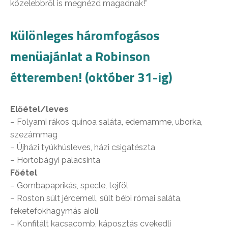
közelebbről is megnézd magadnak!”
Különleges háromfogásos
menüajánlat a Robinson
étteremben! (október 31-ig)
Előétel/leves
– Folyami rákos quinoa saláta, edemamme, uborka,
szezámmag
– Újházi tyúkhúsleves, házi csigatészta
– Hortobágyi palacsinta
Főétel
– Gombapaprikás, specle, tejföl
– Roston sült jércemell, sült bébi római saláta,
feketefokhagymás aioli
– Konfitált kacsacomb, káposztás cvekedli