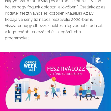
Nagyot változott a világ és az irodai életünk is. Vajon
hol és hogy fogunk dolgozni a jövőben? Csatlakozz az
irodatér fesztiválhoz és közösen kitaláljuk! Az Év
Irodája verseny tíz napos fesztiválja 2020-ban is
visszatér, hogy elhozzuk nektek a legvadabb irodákat,
a legmenőbb tervezőket és a legőrültebb
programokat.