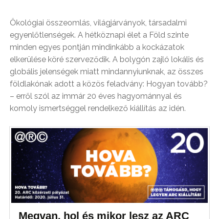
Ökológiai összeomlás, világjárványok, társadalmi
egyenlőtlenségek. A hétköznapi élet a Föld szinte
minden egyes pontján mindinkább a kockázatok
elkerülése köré szerveződik. A bolygón zajló lokális és
globális jelenségek miatt mindannyiunknak, az összes
földlakónak adott a közös feladvány: Hogyan tovább?
– erről szól az immár 20 éves hagyománnyal és
komoly ismertséggel rendelkező kiállítás az idén.
Megvan, hol és mikor lesz az ARC