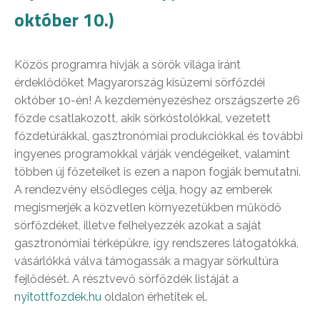
október 10.)
Közös programra hívják a sörök világa iránt
érdeklődőket Magyarország kisüzemi sörfőzdéi
október 10-én! A kezdeményezéshez országszerte 26
főzde csatlakozott, akik sörkóstolókkal, vezetett
főzdetúrákkal, gasztronómiai produkciókkal és további
ingyenes programokkal várják vendégeiket, valamint
többen új főzeteiket is ezen a napon fogják bemutatni.
A rendezvény elsődleges célja, hogy az emberek
megismerjék a közvetlen környezetükben működő
sörfőzdéket, illetve felhelyezzék azokat a saját
gasztronómiai térképükre, így rendszeres látogatókká,
vásárlókká válva támogassák a magyar sörkultúra
fejlődését. A résztvevő sörfőzdék listáját a
nyitottfozdek.hu
oldalon érhetitek el.