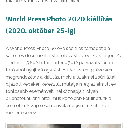
találkozhatunk a fesztivál filmjeivel.
World Press Photo 2020 kiállítás
(2020. október 25-ig)
A World Press Photo 60 éve segíti és támogatja a
sajtó- és dokumentarista fotózást az egész világon. Az
idei tárlat 5,692 fotóriporter 97,912 pályázatra küldött
fotójából nyújt válogatást. Budapesten 34 éve kerül
megrendezésre a kiállítás, mely a szakmai zsűri által
díjazott képeken keresztül mutatja meg az elmúlt év
fontosabb eseményeit, hétköznapjait, olyan
pillanatokat, ami által mi is közelebb kerülhetünk a
körülöttünk zajló események megismeréséhez és
megértéséhez.