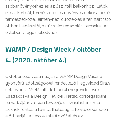
szobanövénykehez és az őszi/téli balkonhoz. Illatok,
ízek a kertből, természetes és növényes dekor a beltéri
természetközeli élményhez, öltözék-és a fenntartható
otthon kiegészítői, natúr szépségápolási termékek az
októberi virágos jókedvhez.”
WAMP / Design Week / október
4. (2020. október 4.)
Október első vasárnapján a WAMP Design Vásár a
gyönyörű adottságokkal rendelkező Hegyvidéki Sirály
sétányon, a MOMkult előtt kerül megrendezésre.
Csatlakozva a Design Hét idei „Tartsd körforgásban!”
tematikájához olyan tervezőket ismerhetünk meg,
akiknek fontos a fenntarthatóság, a tervezéskor szem
előtt tartják a zero waste filozófiát és az