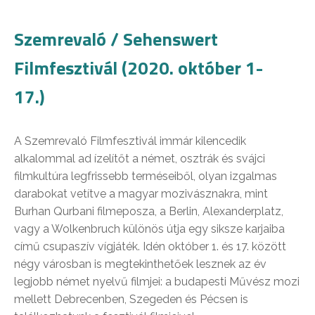
Szemrevaló / Sehenswert
Filmfesztivál (2020. október 1-
17.)
A Szemrevaló Filmfesztivál immár kilencedik
alkalommal ad ízelítőt a német, osztrák és svájci
filmkultúra legfrissebb terméseiből, olyan izgalmas
darabokat vetítve a magyar mozivásznakra, mint
Burhan Qurbani filmeposza, a Berlin, Alexanderplatz,
vagy a Wolkenbruch különös útja egy siksze karjaiba
című csupaszív vígjáték. Idén október 1. és 17. között
négy városban is megtekinthetőek lesznek az év
legjobb német nyelvű filmjei: a budapesti Művész mozi
mellett Debrecenben, Szegeden és Pécsen is