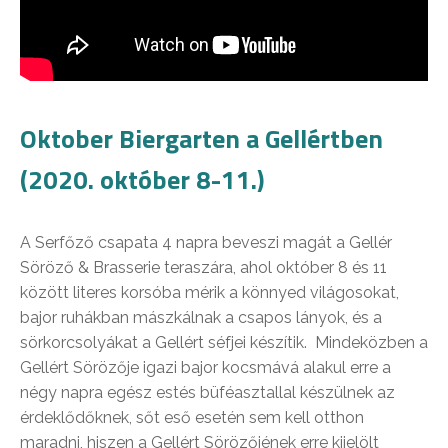
Oktober Biergarten a Gellértben
(2020. október 8-11.)
A Serfőző csapata 4 napra beveszi magát a Gellér
Söröző & Brasserie teraszára, ahol október 8 és 11
között literes korsóba mérik a könnyed világosokat,
bajor ruhákban mászkálnak a csapos lányok, és a
sörkorcsolyákat a Gellért séfjei készítik. Mindeközben a
Gellért Sörözője igazi bajor kocsmává alakul erre a
négy napra egész estés büféasztallal készülnek az
érdeklődőknek, sőt eső esetén sem kell otthon
maradni, hiszen a Gellért Sörözőjének erre kijelölt