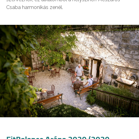
Csaba harmonikás zenél.