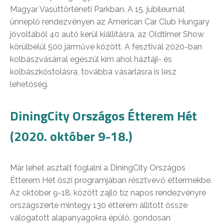
Magyar Vasúttörténeti Parkban. A 15. jubileumát
ünneplő rendezvényen az American Car Club Hungary
jóvoltából 40 autó kerül kiállításra, az Oldtimer Show
körülbelül 500 járműve között. A fesztivál 2020-ban
kolbászvásárral egészül kim ahol háztáji- és
kolbászkóstolásra, továbbá vásárlásra is lesz
lehetőség.
DiningCity Országos Étterem Hét
(2020. október 9-18.)
Már lehet asztalt foglalni a DiningCity Országos
Étterem Hét őszi programjában résztvevő éttermekbe.
Az október 9-18. között zajló tíz napos rendezvényre
országszerte mintegy 130 étterem állított össze
válogatott alapanyagokra épülő, gondosan