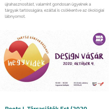
újrahasznosítást, valamint gondosan ügyelnek a
tárgyak tartósságára, ezáltal is csökkentve az ökológiai
lábnyomot.
Roots I. Társasjáték Est (2020.