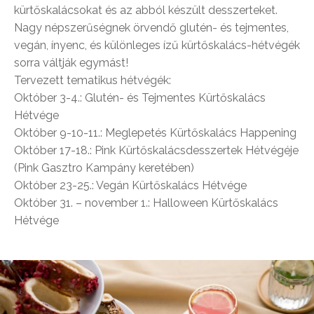
kürtőskalácsokat és az abból készült desszerteket.
Nagy népszerűségnek örvendő glutén- és tejmentes,
vegán, ínyenc, és különleges ízű kürtőskalács-hétvégék
sorra váltják egymást!
Tervezett tematikus hétvégék:
Október 3-4.: Glutén- és Tejmentes Kürtőskalács
Hétvége
Október 9-10-11.: Meglepetés Kürtőskalács Happening
Október 17-18.: Pink Kürtőskalácsdesszertek Hétvégéje
(Pink Gasztro Kampány keretében)
Október 23-25.: Vegán Kürtőskalács Hétvége
Október 31. – november 1.: Halloween Kürtőskalács
Hétvége