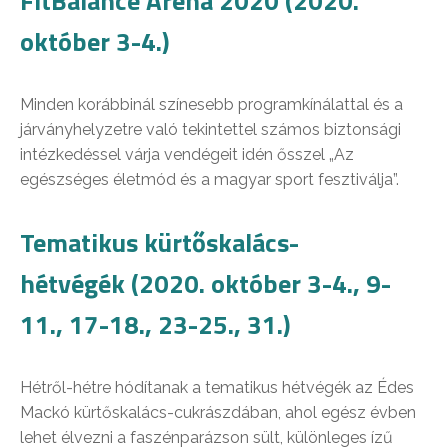
FitBalance Aréna 2020 (2020.
október 3-4.)
Minden korábbinál színesebb programkínálattal és a
járványhelyzetre való tekintettel számos biztonsági
intézkedéssel várja vendégeit idén ősszel „Az
egészséges életmód és a magyar sport fesztiválja”.
Tematikus kürtőskalács-
hétvégék (2020. október 3-4., 9-
11., 17-18., 23-25., 31.)
Hétről-hétre hódítanak a tematikus hétvégék az Édes
Mackó kürtőskalács-cukrászdában, ahol egész évben
lehet élvezni a faszénparázson sült, különleges ízű