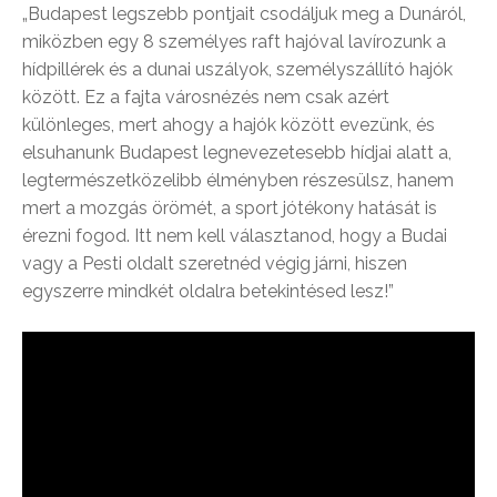
„Budapest legszebb pontjait csodáljuk meg a Dunáról,
miközben egy 8 személyes raft hajóval lavírozunk a
hídpillérek és a dunai uszályok, személyszállító hajók
között. Ez a fajta városnézés nem csak azért
különleges, mert ahogy a hajók között evezünk, és
elsuhanunk Budapest legnevezetesebb hídjai alatt a,
legtermészetközelibb élményben részesülsz, hanem
mert a mozgás örömét, a sport jótékony hatását is
érezni fogod. Itt nem kell választanod, hogy a Budai
vagy a Pesti oldalt szeretnéd végig járni, hiszen
egyszerre mindkét oldalra betekintésed lesz!”