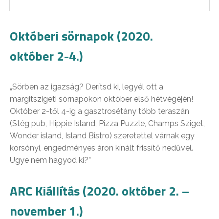
Októberi sörnapok (2020.
október 2-4.)
„Sörben az igazság? Derítsd ki, legyél ott a
margitszigeti sörnapokon október első hétvégéjén!
Október 2-től 4-ig a gasztrosétány több teraszán
(Stég pub, Hippie Island, Pizza Puzzle, Champs Sziget,
Wonder island, Island Bistro) szeretettel várnak egy
korsónyi, engedményes áron kínált frissítő nedűvel.
Ugye nem hagyod ki?”
ARC Kiállítás (2020. október 2. –
november 1.)