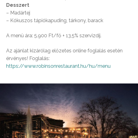
Desszert
– Madártej
– Kókuszos tápiókapuding, tárkony, barack
A menü ára: 5.900 Ft/fő + 13,5% szervizdíj.
Az ajánlat kizárólag előzetes online foglalás esetén
érvényes! Foglalás:
https://www.robinsonrestaurant.hu/hu/menu