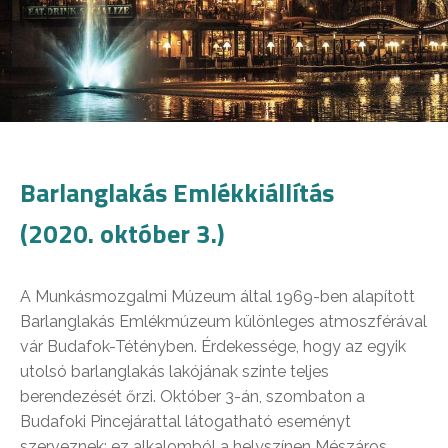
Barlanglakás Emlékkiállítás
(2020. október 3.)
A Munkásmozgalmi Múzeum által 1969-ben alapított
Barlanglakás Emlékmúzeum különleges atmoszférával
vár Budafok-Tétényben. Érdekessége, hogy az egyik
utolsó barlanglakás lakójának szinte teljes
berendezését őrzi. Október 3-án, szombaton a
Budafoki Pincejárattal látogatható eseményt
szerveznek; ez alkalomból a helyszínen Mészáros