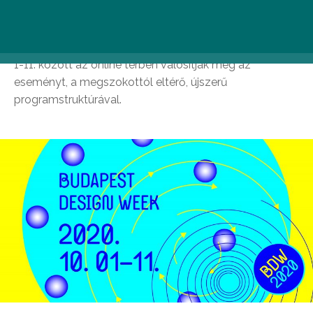
Formatervezési Tanács, melynek célja, hogy
közreműködjön a design gazdasági és társadalmi
szerepének tudatosításában. Ebben az évben október
1-11. között az online térben valósítják meg az
eseményt, a megszokottól eltérő, újszerű
programstruktúrával.