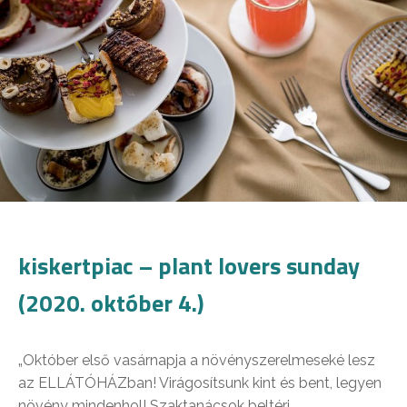
kiskertpiac – plant lovers sunday
(2020. október 4.)
„Október első vasárnapja a növényszerelmeseké lesz
az ELLÁTÓHÁZban! Virágosítsunk kint és bent, legyen
növény mindenhol! Szaktanácsok beltéri