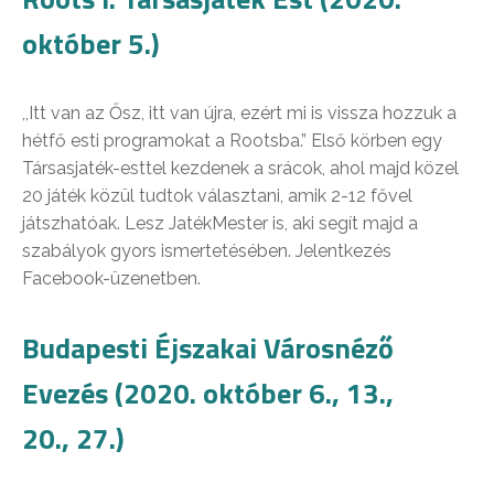
október 5.)
,,Itt van az Ősz, itt van újra, ezért mi is vissza hozzuk a
hétfő esti programokat a Rootsba.” Első körben egy
Társasjaték-esttel kezdenek a srácok, ahol majd közel
20 játék közül tudtok választani, amik 2-12 fővel
játszhatóak. Lesz JatékMester is, aki segít majd a
szabályok gyors ismertetésében. Jelentkezés
Facebook-üzenetben.
Budapesti Éjszakai Városnéző
Evezés (2020. október 6., 13.,
20., 27.)