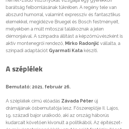
német-zsidó viszonyokat vizsgálja egy gyerekkori
barátság felbomlásának tükrében. A regény tele van
abszurd humorral, valamint expresszív és fantasztikus
elemekkel, megidézve Bruegel és Bosch festményeit,
melyekben a múlt mítoszai találkoznak a jelen
démonjaival. A színpadra állítást a képzőművészként is
aktív montenegrói rendező,
Mirko Radonjić
vállalta, a
színpadi adaptációt
Gyarmati Kata
készíti.
A széplélek
Bemutató: 2021. február 26.
A széplélek című előadás
Závada Péter
új
drámájának ősbemutatója lesz. Főszereplője II. Lajos,
19. századi bajor uralkodó, aki az ország háborús
kudarcait követően kivonult a politikából. Az építészet-