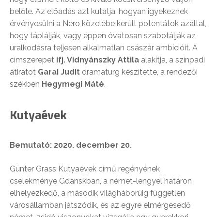
belőle. Az előadás azt kutatja, hogyan igyekeznek
érvényesülni a Nero közelébe került potentátok azáltal,
hogy táplálják, vagy éppen óvatosan szabotálják az
uralkodásra teljesen alkalmatlan császár ambícióit. A
címszerepet
ifj. Vidnyánszky Attila
alakítja, a színpadi
átiratot
Garai Judit
dramaturg készítette, a rendezői
székben
Hegymegi Máté
.
Kutyaévek
Bemutató: 2020. december 20.
Günter Grass Kutyaévek című regényének
cselekménye Gdanskban, a német-lengyel határon
elhelyezkedő, a második világháborúig független
városállamban játszódik, és az egyre elmérgesedő