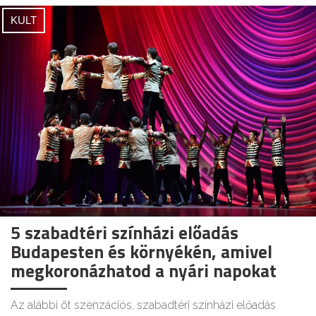
KULT
5 szabadtéri színházi előadás
Budapesten és környékén, amivel
megkoronázhatod a nyári napokat
Az alábbi öt szenzációs, szabadtéri színházi előadás