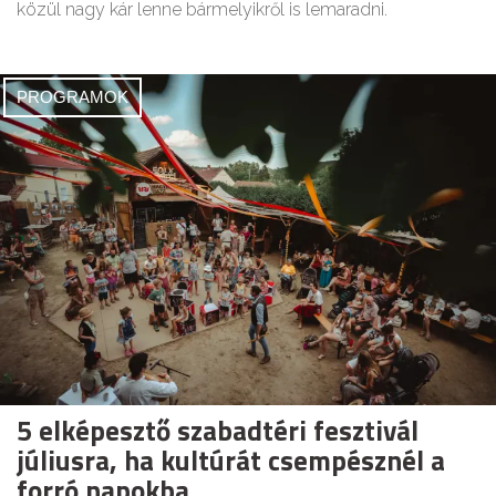
közül nagy kár lenne bármelyikről is lemaradni.
PROGRAMOK
5 elképesztő szabadtéri fesztivál
júliusra, ha kultúrát csempésznél a
forró napokba