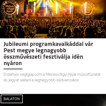
Jubileumi programkavalkáddal vár
Pest megye legnagyobb
összművészeti fesztiválja idén
nyáron
Érdemes végiglapozni a Mézesvölgyi Nyár műsorfüzetét
és jegyet váltani a legnagyobb kedvencekre.
BALATON