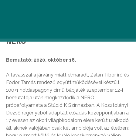
formálására fiatal, kortárs alkotókat kért fel
Gyarmati Kata igazgató, köztük Hegymegi Máté,
Mirko Radonjić és Geréb Zsófia rendezőkkel.
NERO
Bemutató: 2020. október 16.
A tavasszal a járvány miatt elmaradt, Zalán Tibor író és
Fodor Tamás rendező együttműködésével készült,
100+1 holdaspagony című bábjáték szeptember 12-i
bemutatója után megkezdődik a NERO
próbafolyamata a Stúdió K Színházban. A Kosztolányi
Dezső regényéből adaptált előadás középpontjában a
17 évesen az ókori világbirodalom élére került uralkodó
áll, akinek valójában csak két ambíciója volt az életben:
hogy elismert költő és kiváló kocsiversenyző váljon