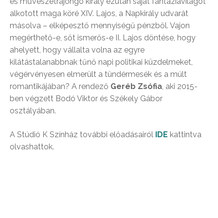
és művészetrajongó király ezután saját fantáziavilágot
alkotott maga köré XIV. Lajos, a Napkirály udvarát
másolva – elképesztő mennyiségű pénzből. Vajon
megérthető-e, sőt ismerős-e II. Lajos döntése, hogy
ahelyett, hogy vállalta volna az egyre
kilátástalanabbnak tűnő napi politikai küzdelmeket,
végérvényesen elmerült a tündérmesék és a múlt
romantikájában? A rendező
Geréb Zsófia
, aki 2015-
ben végzett Bodó Viktor és Székely Gábor
osztályában.
A Stúdió K Színház további előadásairól
IDE
kattintva
olvashattok.