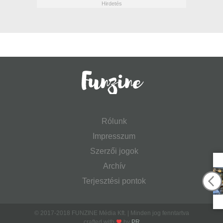
Rólunk
Impresszum
Szerzői jogok
Archív
Terjesztési pontok
© 2017-2018 FUNZINE Média Kft. | Minden jog fenntartva
crafted with
by
PR