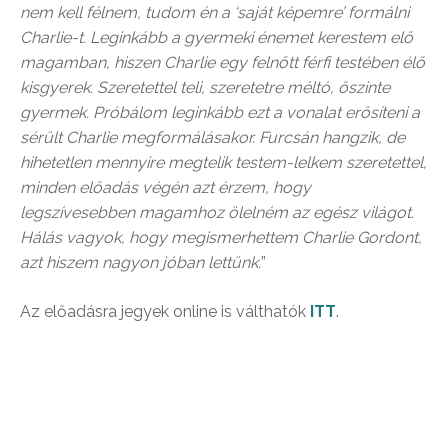
nem kell félnem, tudom én a ‘saját képemre’ formálni
Charlie-t. Leginkább a gyermeki énemet kerestem elő
magamban, hiszen Charlie egy felnőtt férfi testében élő
kisgyerek. Szeretettel teli, szeretetre méltó, őszinte
gyermek. Próbálom leginkább ezt a vonalat erősíteni a
sérült Charlie megformálásakor. Furcsán hangzik, de
hihetetlen mennyire megtelik testem-lelkem szeretettel,
minden előadás végén azt érzem, hogy
legszívesebben magamhoz ölelném az egész világot.
Hálás vagyok, hogy megismerhettem Charlie Gordont,
azt hiszem nagyon jóban lettünk.
”
Az előadásra jegyek online is válthatók
ITT
.