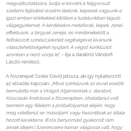
megváltoztatására, tudja-e követni a felgyorsult
szellemi fejlődést érzelmi életünk, képesek vagyunk-e
igazi emberi értékekkel kitölteni a tudatunkban táguló
világegyetemet. A kérdésekre metaforák, képek, zenei
effektusok, a tárgyak zenéje, és mindenekelőtt a
felfokozott színészi jelenlét segítségével kívánunk
válaszlehetőségeket nyújtani. A végső konklúziót
azonban a néző vonja le
.” – írja a darabról Vándorfi
László rendező.
A főszerepet Szelle Dávid játssza, aki így nyilatkozott
az előadás kapcsán: „
Mivel színházunk 10 évvel ezelőtt
bemutatta már a Virágot Algernonnak c. darabot,
Koscsisák Andrással a főszerepben, óhatatlanul volt
bennem egy félelem a próbafolyamat elején, hogy
még véletlenül se ‘másoljam’ vagy hasonlítsak az általa
hozott karakterre. (Erős benyomást gyakorolt rám
annak idején.) Szerencsére hamar világossá vált, hogy