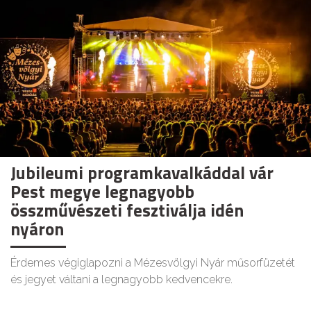
Jubileumi programkavalkáddal vár
Pest megye legnagyobb
összművészeti fesztiválja idén
nyáron
Érdemes végiglapozni a Mézesvölgyi Nyár műsorfüzetét
és jegyet váltani a legnagyobb kedvencekre.