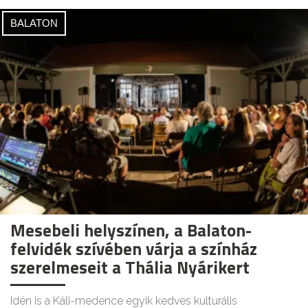
BALATON
Mesebeli helyszínen, a Balaton-
felvidék szívében várja a színház
szerelmeseit a Thália Nyárikert
Idén is a Káli-medence egyik kedves kulturális