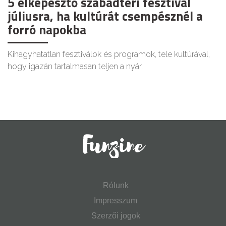
5 elképesztő szabadtéri fesztivál
júliusra, ha kultúrát csempésznél a
forró napokba
Kihagyhatatlan fesztiválok és programok, tele kultúrával,
hogy igazán tartalmasan teljen a nyár.
Rólunk
Impresszum
Szerzői jogok