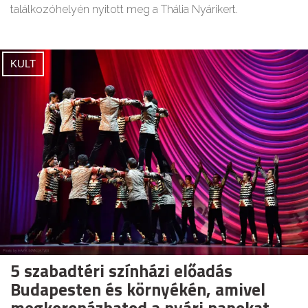
találkozóhelyén nyitott meg a Thália Nyárikert.
KULT
5 szabadtéri színházi előadás
Budapesten és környékén, amivel