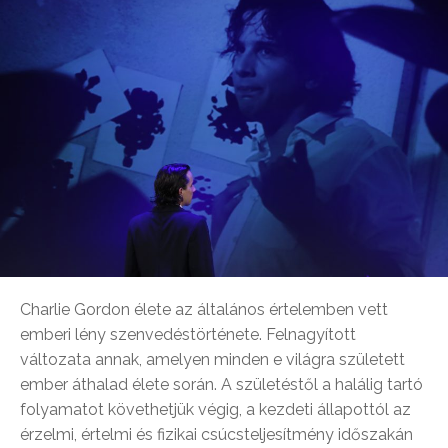
Charlie Gordon élete az általános értelemben vett
emberi lény szenvedéstörténete. Felnagyított
változata annak, amelyen minden e világra született
ember áthalad élete során. A születéstől a halálig tartó
folyamatot követhetjük végig, a kezdeti állapottól az
érzelmi, értelmi és fizikai csúcsteljesítmény időszakán