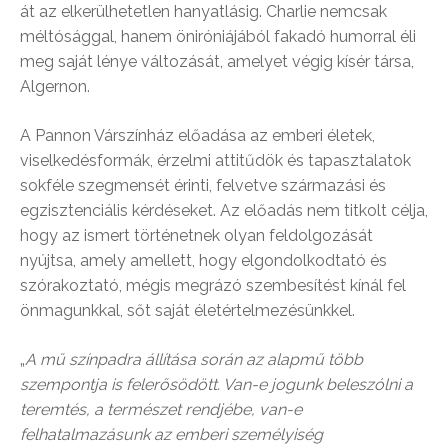
át az elkerülhetetlen hanyatlásig. Charlie nemcsak
méltósággal, hanem öniróniájából fakadó humorral éli
meg saját lénye változását, amelyet végig kísér társa,
Algernon.
A Pannon Várszínház előadása az emberi életek,
viselkedésformák, érzelmi attitűdök és tapasztalatok
sokféle szegmensét érinti, felvetve származási és
egzisztenciális kérdéseket. Az előadás nem titkolt célja,
hogy az ismert történetnek olyan feldolgozását
nyújtsa, amely amellett, hogy elgondolkodtató és
szórakoztató, mégis megrázó szembesítést kínál fel
önmagunkkal, sőt saját életértelmezésünkkel.
„
A mű színpadra állítása során az alapmű több
szempontja is felerősödött. Van-e jogunk beleszólni a
teremtés, a természet rendjébe, van-e
felhatalmazásunk az emberi személyiség