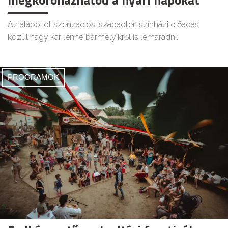
megkoronázhatod a nyári napokat
Az alábbi öt szenzációs, szabadtéri színházi előadás
közül nagy kár lenne bármelyikről is lemaradni.
PROGRAMOK