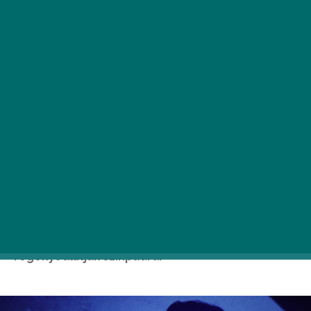
Szeptember 26-án merész bemutatóval indul a
Pannon Várszínház 20. jubileumi évada: Daniel
Keyes világhírű művét, a Virágot Algernonnak c.
regényt állítják színpadra.