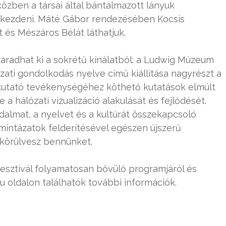
özben a társai által bántalmazott lányuk
 kezdeni. Máté Gábor rendezésében Kocsis
t és Mészáros Bélát láthatjuk.
adhat ki a sokrétű kínálatból: a Ludwig Múzeum
ózati gondolkodás nyelve című kiállítása nagyrészt a
atkutató tevékenységéhez köthető kutatások elmúlt
 hálózati vizualizáció alakulását és fejlődését.
adalmat, a nyelvet és a kultúrát összekapcsoló
mintázatok felderítésével egészen újszerű
 körülvesz bennünket.
esztivál folyamatosan bővülő programjáról és
oldalon találhatók további információk.