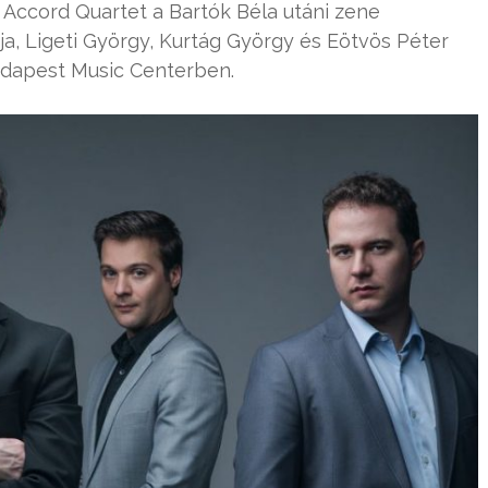
s Accord Quartet a Bartók Béla utáni zene
, Ligeti György, Kurtág György és Eötvös Péter
udapest Music Centerben.