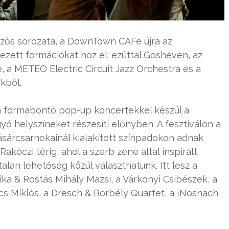
zös sorozata, a DownTown CAFe újra az
lezett formációkat hoz el: ezúttal Gosheven, az
 a METEO Electric Circuit Jazz Orchestra és a
kból.
zen formabontó pop-up koncertekkel készül a
ó helyszíneket részesíti előnyben. A fesztiválon a
vásárcsarnokainál kialakított színpadokon adnak
ákóczi térig, ahol a szerb zene által inspirált
talan lehetőség közül választhatunk. Itt lesz a
ka & Rostás Mihály Mazsi, a Várkonyi Csibészek, a
s Miklós, a Dresch & Borbély Quartet, a ¡Nosnach