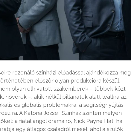
eire rezonáló színházi előadással ajándékozza meg
 történetében először olyan produkcióra készül,
nem olyan elhivatott szakemberek – többek közt
 nővérek –, akik nélkül pillanatok alatt leállna az
okális és globális problémákra, a segítségnyújtás
dez rá. A Katona József Színház szintén mélyen
ket: a fiatal angol drámaíró, Nick Payne Hát, ha
abja egy átlagos családról mesél, ahol a szülők