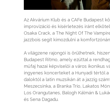
Az Akvárium Klub és a CAFe Budapest kö
improvizáció és kísérletezés iránt elköte
Osaka Crack, a The Night Of The Vampire,
jazzbois segít kimozdulni a komfortzónán
A világzene rajongói is örülhetnek, his
Budapest Ritmo, amely ezúttal a rendhagy
műfaj hazai képviselői a város ikonikus 
ingyenes koncerteket a Hunyadi tértől a R
daloktól a latin muzsikán át a jazzig szám
Meszecsinka, a Branka Trio, Lakatos Móni
Los Orangutanes, Balogh Kálmán & Lukác
és Sena Dagadu.