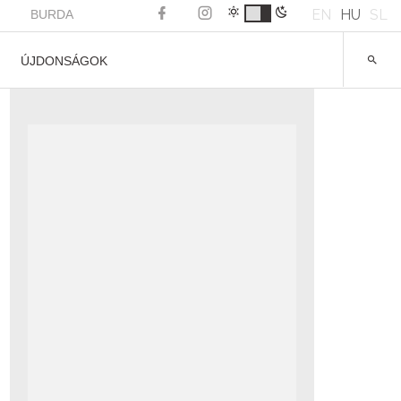
EN
HU
SL
BURDA
ÚJDONSÁGOK