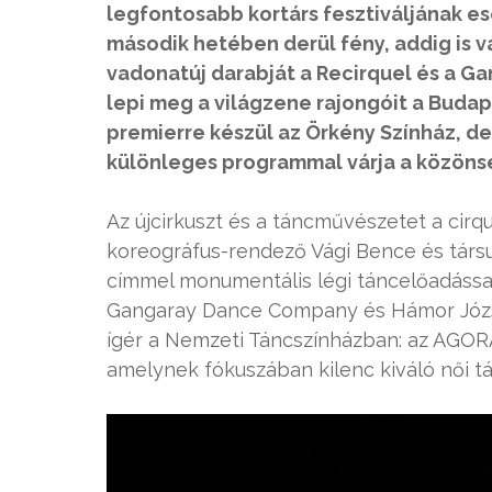
legfontosabb kortárs fesztiváljának e
második hetében derül fény, addig is v
vadonatúj darabját a Recirquel és a 
lepi meg a világzene rajongóit a Buda
premierre készül az Örkény Színház, d
különleges programmal várja a közöns
Az újcirkuszt és a táncművészetet a cir
koreográfus-rendező Vági Bence és társul
címmel monumentális légi táncelőadássa
Gangaray Dance Company és Hámor Józs
ígér a Nemzeti Táncszínházban: az AGORA 
amelynek fókuszában kilenc kiváló női tá