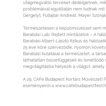
világmegváltó terveket dédelgetnek, mik
problémáival egyáltalán nem tudnak mit
Gergelyt, Fullajtár Andreát, Mayer Szonjá
Természetesen a képzőművészet sem mar
Barabási Lab: Rejtett mintázatok – A hál
Barabási Albert-László fizikus és hálóz
25 éve köré szerveződik, nyomon követve a
Barabási kutatásai a természetet, a társ
láthatatlan összefüggések és ismétlődő 
megvilágításba helyezik a világot, amely
A 29. CAFe Budapest Kortárs Művészeti F
eseményeiről a www.cafebudapestfest.hu 