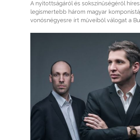
A nyitottságáról és sokszínűségéről híre
legismertebb három magyar komponistája
vonósnégyesre írt műveiből válogat a B