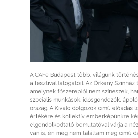
A CAFe Budapest több, világunk történés
a fesztivál látogatóit. Az Örkény Színház
amelynek főszereplői nem színészek, ha
szociális munkások, idősgondozók, ápolók,
ország. A Kiváló dolgozók című előadás l
értékére és kollektív emberképünkre kér
elgondolkodtató bemutatóval várja a néző
van is, én még nem találtam meg című dar