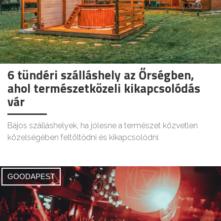
6 tündéri szálláshely az Őrségben,
ahol természetközeli kikapcsolódás
vár
Bájos szálláshelyek, ha jólesne a természet közvetlen
közelségében feltöltődni és kikapcsolódni.
GOODAPEST