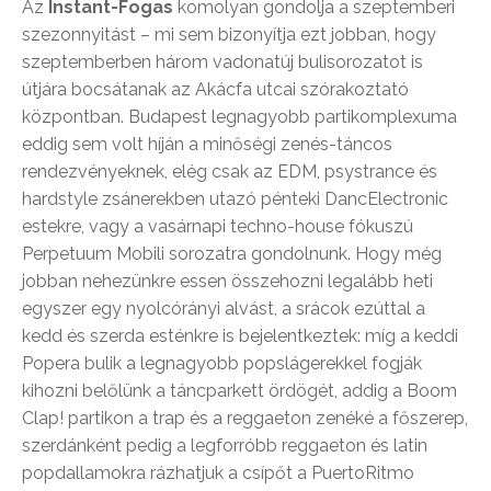
Az
Instant-Fogas
komolyan gondolja a szeptemberi
szezonnyitást – mi sem bizonyítja ezt jobban, hogy
szeptemberben három vadonatúj bulisorozatot is
útjára bocsátanak az Akácfa utcai szórakoztató
központban. Budapest legnagyobb partikomplexuma
eddig sem volt híján a minőségi zenés-táncos
rendezvényeknek, elég csak az EDM, psystrance és
hardstyle zsánerekben utazó pénteki DancElectronic
estekre, vagy a vasárnapi techno-house fókuszú
Perpetuum Mobili sorozatra gondolnunk. Hogy még
jobban nehezünkre essen összehozni legalább heti
egyszer egy nyolcórányi alvást, a srácok ezúttal a
kedd és szerda esténkre is bejelentkeztek: míg a keddi
Popera bulik a legnagyobb popslágerekkel fogják
kihozni belőlünk a táncparkett ördögét, addig a Boom
Clap! partikon a trap és a reggaeton zenéké a főszerep,
szerdánként pedig a legforróbb reggaeton és latin
popdallamokra rázhatjuk a csípőt a PuertoRitmo