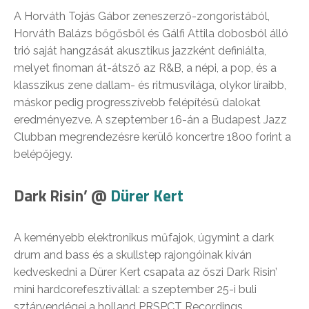
A Horváth Tojás Gábor zeneszerző-zongoristából,
Horváth Balázs bőgősből és Gálfi Attila dobosból álló
trió saját hangzását akusztikus jazzként definiálta,
melyet finoman át-átsző az R&B, a népi, a pop, és a
klasszikus zene dallam- és ritmusvilága, olykor líraibb,
máskor pedig progresszívebb felépítésű dalokat
eredményezve. A szeptember 16-án a Budapest Jazz
Clubban megrendezésre kerülő koncertre 1800 forint a
belépőjegy.
Dark Risin’ @
Dürer Kert
A keményebb elektronikus műfajok, úgymint a dark
drum and bass és a skullstep rajongóinak kíván
kedveskedni a Dürer Kert csapata az őszi Dark Risin’
mini hardcorefesztivállal: a szeptember 25-i buli
sztárvendégei a holland PRSPCT Recordings