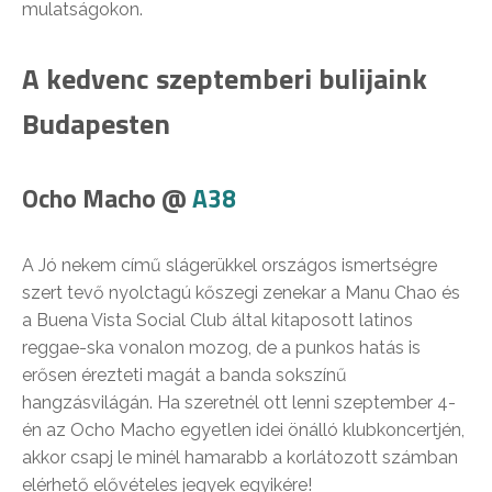
mulatságokon.
A kedvenc szeptemberi bulijaink
Budapesten
Ocho Macho @
A38
A Jó nekem című slágerükkel országos ismertségre
szert tevő nyolctagú kőszegi zenekar a Manu Chao és
a Buena Vista Social Club által kitaposott latinos
reggae-ska vonalon mozog, de a punkos hatás is
erősen érezteti magát a banda sokszínű
hangzásvilágán. Ha szeretnél ott lenni szeptember 4-
én az Ocho Macho egyetlen idei önálló klubkoncertjén,
akkor csapj le minél hamarabb a korlátozott számban
elérhető elővételes jegyek egyikére!