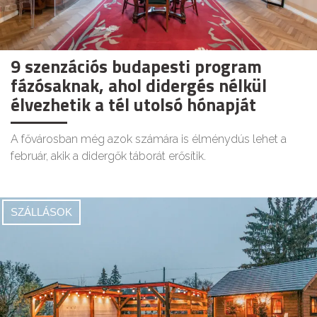
9 szenzációs budapesti program
fázósaknak, ahol didergés nélkül
élvezhetik a tél utolsó hónapját
A fővárosban még azok számára is élménydús lehet a
február, akik a didergők táborát erősítik.
SZÁLLÁSOK