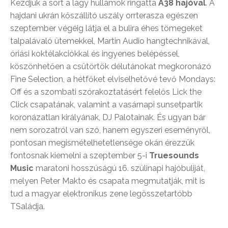
Kezdjük a sort a lágy hullámok ringatta
A38 hajóval
. A
hajdani ukrán kőszállító uszály orrterasza egészen
szeptember végéig látja el a bulira éhes tömegeket
talpalávaló ütemekkel, Martin Audio hangtechnikával,
óriási koktélakciókkal és ingyenes belépéssel,
köszönhetően a csütörtök délutánokat megkoronázó
Fine Selection, a hétfőket elviselhetővé tevő Mondays:
Off és a szombati szórakoztatásért felelős Lick the
Click csapatának, valamint a vasárnapi sunsetpartik
koronázatlan királyának, DJ Palotainak. És ugyan bár
nem sorozatról van szó, hanem egyszeri eseményről,
pontosan megismételhetetlensége okán érezzük
fontosnak kiemelni a szeptember 5-i
Truesounds
Music
maratoni hosszúságú 16. szülinapi hajóbuliját,
melyen Peter Makto és csapata megmutatják, mit is
tud a magyar elektronikus zene legösszetartóbb
TSaládja.