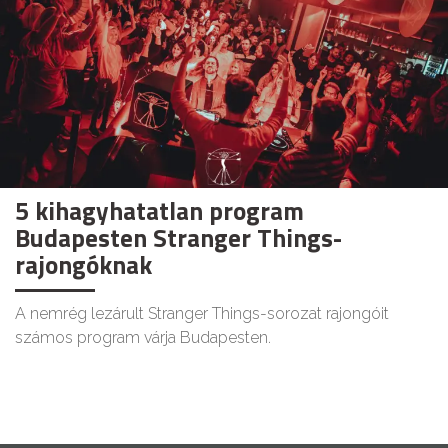
5 kihagyhatatlan program
Budapesten Stranger Things-
rajongóknak
A nemrég lezárult Stranger Things-sorozat rajongóit
számos program várja Budapesten.