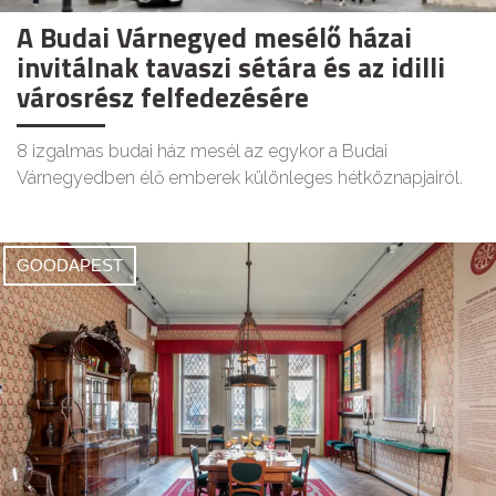
A Budai Várnegyed mesélő házai
invitálnak tavaszi sétára és az idilli
városrész felfedezésére
8 izgalmas budai ház mesél az egykor a Budai
Várnegyedben élő emberek különleges hétköznapjairól.
GOODAPEST