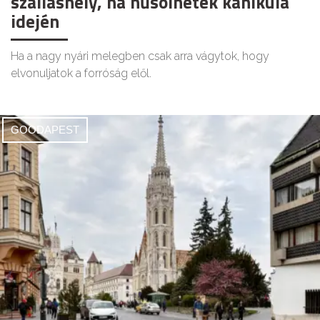
szálláshely, ha hűsölnétek kánikula
idején
Ha a nagy nyári melegben csak arra vágytok, hogy
elvonuljatok a forróság elől.
GOODAPEST