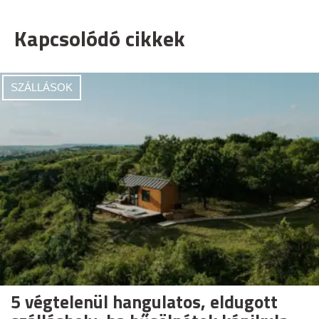
Kapcsolódó cikkek
SZÁLLÁSOK
5 végtelenül hangulatos, eldugott