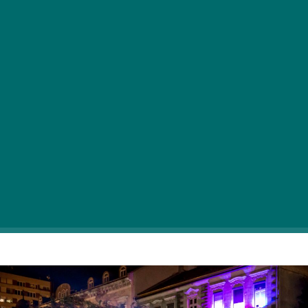
Bár a 17. CineFest Miskolci Nemzetközi
Filmfesztivál a világjárvány miatt csak 2021.
szeptember 10-18. között kerül megrendezésre,
Miskolc így sem marad filmes esemény nélkül!