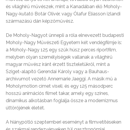
és világhírű művészek, mint a Kanadában élő Moholy-
Nagy-kutató Botár Olivér, vagy Ólafur Elíasson izlandi
származású dán képzőművész.
De Moholy-Nagyot ünnepli a róla elnevezett budapesti
Moholy-Nagy Művészeti Egyetem két vendégfilmje is:
a Moholy-Nagy 125 egy szűk húsz perces riportfilm,
melyben olyan személyiségek vallanak a világhírű
magyar művész iránt érzett tiszteletükről, mint a
Sziget-alapító Gerendai Károly vagy a Bauhaus-
archívumot vezető Annemarie Jaeggi. A másik mű a
Moholymotion címet viseli, és egy 125 másodperc
hosszú animációs filmet takar, amely egy színes,
dinamikus alkotásban foglalja össze a modernizmus
úttörőjének életét.
A hiánypótló szeptemberi eseményt a filmvetítéseken
és szakmai rendezvényeken túl gasztronómiai