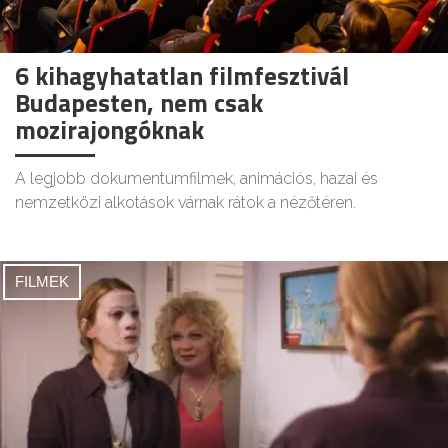
6 kihagyhatatlan filmfesztivál
Budapesten, nem csak
mozirajongóknak
A legjobb dokumentumfilmek, animációs, hazai és
nemzetközi alkotások várnak rátok a nézőtéren.
FILMEK