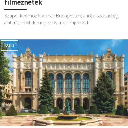
filmeznétek
Szuper kertmozik várnak Budapesten, ahol a szabad ég
alatt nézhetitek meg kedvenc filmjeiteket.
KULT