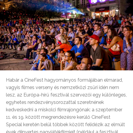
Habár a CineFest hagyományos formájában elmarad,
vagyis filmes verseny és nemzetközi zsűri idén nem
lesz, az Európa-hírű fesztivál szervezői egy különleges,
egyhetes rendezvénysorozattal szeretnének
kedveskedni a miskolci filmrajongónak: a szeptember
11. és 19. között megrendezésre kerülő CineFest
Special keretén belül többek között felidézik az elmúlt
évek díjnyertes nagyjátékfilmjeit (például a fesztivál