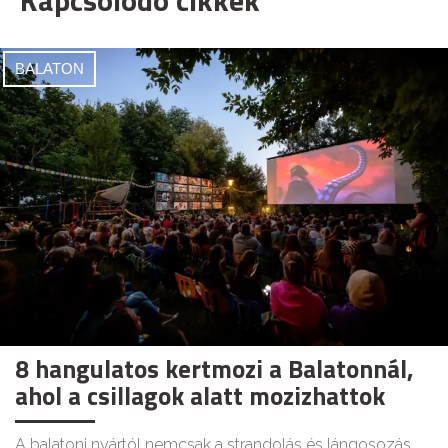
BALATON
8 hangulatos kertmozi a Balatonnál,
ahol a csillagok alatt mozizhattok
A balatoni nyártól nemcsak a strandolás és lángosozás