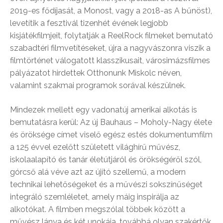
2019-es fődíjasát, a Monost, vagy a 2018-as A bűnöst),
levetítik a fesztivál tizenhét évének legjobb
kisjátékfilmjeit, folytatják a ReelRock filmeket bemutató
szabadtéri filmvetítéseket, újra a nagyvászonra viszik a
filmtörténet válogatott klasszikusait, városimázsfilmes
pályázatot hirdettek Otthonunk Miskolc néven,
valamint szakmai programok sorával készülnek.
Mindezek mellett egy vadonatúj amerikai alkotás is
bemutatásra kerül: Az új Bauhaus – Moholy-Nagy élete
és öröksége címet viselő egész estés dokumentumfilm
a 125 évvel ezelőtt született világhírű művész,
iskolaalapító és tanár életútjáról és örökségéről szól,
górcső alá véve azt az újító szellemű, a modern
technikai lehetőségeket és a művészi sokszínűséget
integráló szemléletet, amely máig inspirálja az
alkotókat. A filmben megszólal többek között a
művész lánya és két unokája, továbbá olyan szakértők