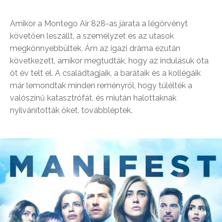
Amikor a Montego Air 828-as járata a légörvényt
követően leszállt, a személyzet és az utasok
megkönnyebbültek. Ám az igazi dráma ezután
következett, amikor megtudták, hogy az indulásuk óta
öt év telt el. A családtagjaik, a barátaik és a kollégáik
már lemondtak minden reményről, hogy túlélték a
valószínű katasztrófát, és miután halottaknak
nyilvánították őket, továbbléptek.