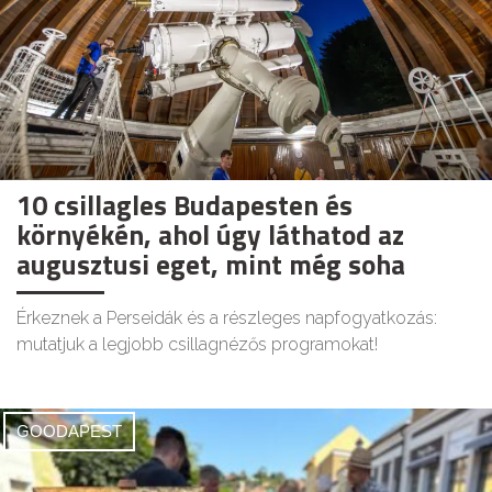
10 csillagles Budapesten és
környékén, ahol úgy láthatod az
augusztusi eget, mint még soha
Érkeznek a Perseidák és a részleges napfogyatkozás:
mutatjuk a legjobb csillagnézős programokat!
GOODAPEST