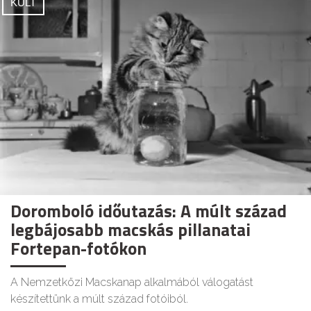
KULT
Doromboló időutazás: A múlt század
legbájosabb macskás pillanatai
Fortepan-fotókon
A Nemzetközi Macskanap alkalmából válogatást
készítettünk a múlt század fotóiból.