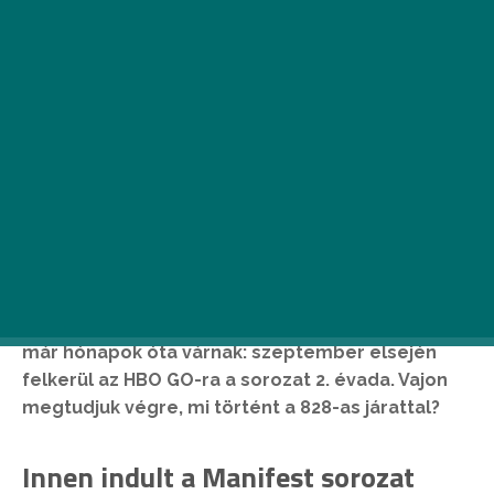
Megtörténik, amire a Manifest sorozat rajongói
már hónapok óta várnak: szeptember elsején
felkerül az HBO GO-ra a sorozat 2. évada. Vajon
megtudjuk végre, mi történt a 828-as járattal?
Innen indult a Manifest sorozat