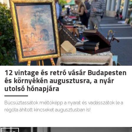
12 vintage és retró vásár Budapesten
és környékén augusztusra, a nyár
utolsó hónapjára
Búcsúztassátok méltóképp a nyarat és vadásszátok le a
régóta áhított kincseket augusztusban is!