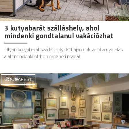
3 kutyabarát szálláshely, ahol
mindenki gondtalanul vakációzhat
Olyan kutyabarát szálláshelyeket ajánlunk, ahol a nyaralás
alatt mindenki otthon érezheti magát.
GOODAPEST