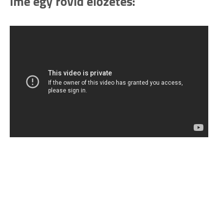
Íme egy rövid előzetes: