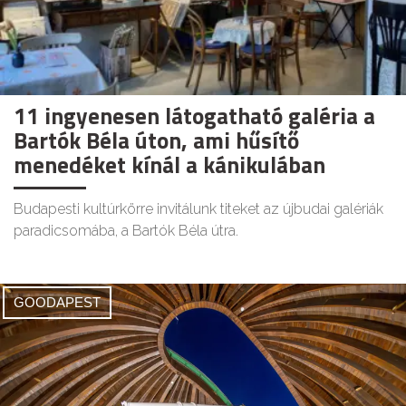
11 ingyenesen látogatható galéria a
Bartók Béla úton, ami hűsítő
menedéket kínál a kánikulában
Budapesti kultúrkörre invitálunk titeket az újbudai galériák
paradicsomába, a Bartók Béla útra.
GOODAPEST