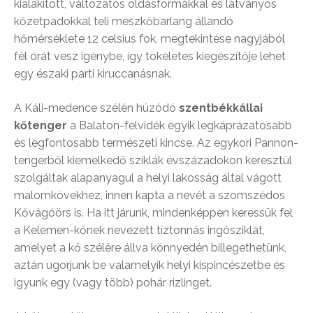
kialakított, változatos oldásformákkal és látványos
kőzetpadokkal teli mészkőbarlang állandó
hőmérséklete 12 celsius fok, megtekintése nagyjából
fél órát vesz igénybe, így tökéletes kiegészítője lehet
egy északi parti kiruccanásnak.
A Káli-medence szélén húzódó
szentbékkállai
kőtenger
a Balaton-felvidék egyik legkáprázatosabb
és legfontosabb természeti kincse. Az egykori Pannon-
tengerből kiemelkedő sziklák évszázadokon keresztül
szolgáltak alapanyagul a helyi lakosság által vágott
malomkövekhez, innen kapta a nevét a szomszédos
Kővágóörs is. Ha itt járunk, mindenképpen keressük fel
a Kelemen-kőnek nevezett tíztonnás ingósziklát,
amelyet a kő szélére állva könnyedén billegethetünk,
aztán ugorjunk be valamelyik helyi kispincészetbe és
igyunk egy (vagy több) pohár rizlinget.