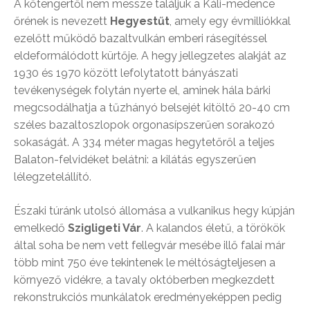
A kőtengertől nem messze találjuk a Káli-medence
őrének is nevezett
Hegyestűt
, amely egy évmilliókkal
ezelőtt működő bazaltvulkán emberi rásegítéssel
eldeformálódott kürtője. A hegy jellegzetes alakját az
1930 és 1970 között lefolytatott bányászati
tevékenységek folytán nyerte el, aminek hála bárki
megcsodálhatja a tűzhányó belsejét kitöltő 20-40 cm
széles bazaltoszlopok orgonasípszerűen sorakozó
sokaságát. A 334 méter magas hegytetőről a teljes
Balaton-felvidéket belátni: a kilátás egyszerűen
lélegzetelállító.
Északi túránk utolsó állomása a vulkanikus hegy kúpján
emelkedő
Szigligeti Vár
. A kalandos életű, a törökök
által soha be nem vett fellegvár mesébe illő falai már
több mint 750 éve tekintenek le méltóságteljesen a
környező vidékre, a tavaly októberben megkezdett
rekonstrukciós munkálatok eredményeképpen pedig