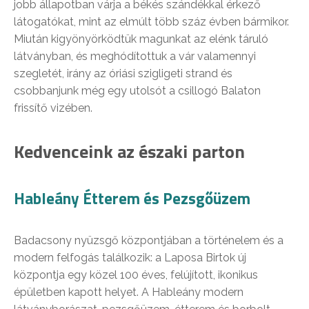
jobb állapotban várja a békés szándékkal érkező
látogatókat, mint az elmúlt több száz évben bármikor.
Miután kigyönyörködtük magunkat az elénk táruló
látványban, és meghódítottuk a vár valamennyi
szegletét, irány az óriási szigligeti strand és
csobbanjunk még egy utolsót a csillogó Balaton
frissítő vizében.
Kedvenceink az északi parton
Hableány Étterem és Pezsgőüzem
Badacsony nyüzsgő központjában a történelem és a
modern felfogás találkozik: a Laposa Birtok új
központja egy közel 100 éves, felújított, ikonikus
épületben kapott helyet. A Hableány modern