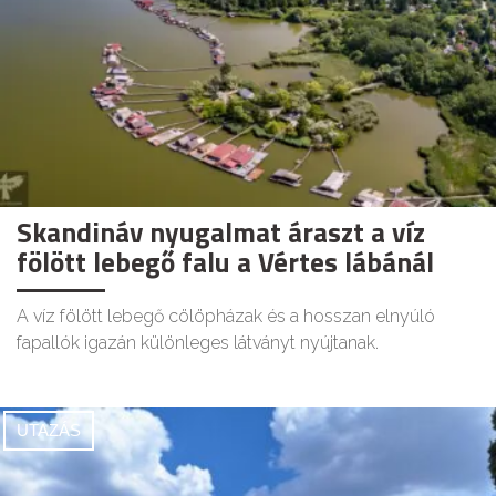
Skandináv nyugalmat áraszt a víz
fölött lebegő falu a Vértes lábánál
A víz fölött lebegő cölöpházak és a hosszan elnyúló
fapallók igazán különleges látványt nyújtanak.
UTAZÁS