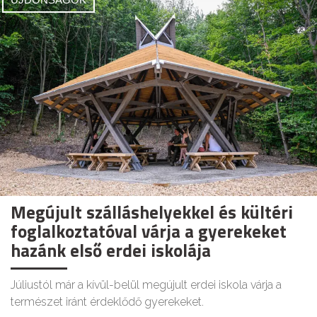
Megújult szálláshelyekkel és kültéri
foglalkoztatóval várja a gyerekeket
hazánk első erdei iskolája
Júliustól már a kívül-belül megújult erdei iskola várja a
természet iránt érdeklődő gyerekeket.