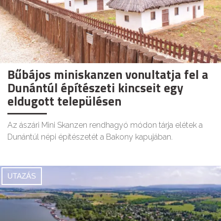
Bűbájos miniskanzen vonultatja fel a
Dunántúl építészeti kincseit egy
eldugott településen
Az ászári Mini Skanzen rendhagyó módon tárja elétek a
Dunántúl népi építészetét a Bakony kapujában.
UTAZÁS