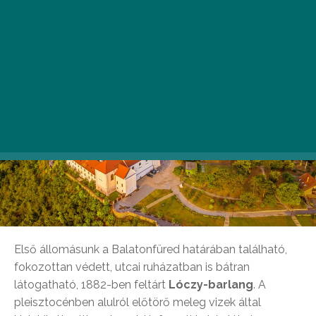
Első állomásunk a Balatonfüred határában található,
fokozottan védett, utcai ruházatban is bátran
látogatható, 1882-ben feltárt
Lóczy-barlang
. A
pleisztocénben alulról előtörő meleg vizek által