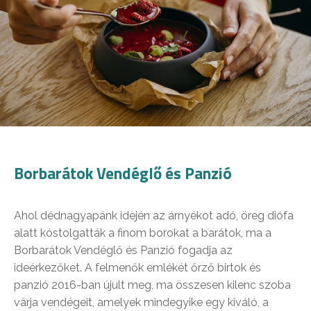
Borbarátok Vendéglő és Panzió
Ahol dédnagyapánk idején az árnyékot adó, öreg diófa
alatt kóstolgatták a finom borokat a barátok, ma a
Borbarátok Vendéglő és Panzió fogadja az
ideérkezőket. A felmenők emlékét őrző birtok és
panzió 2016-ban újult meg, ma összesen kilenc szoba
várja vendégeit, amelyek mindegyike egy kiváló, a