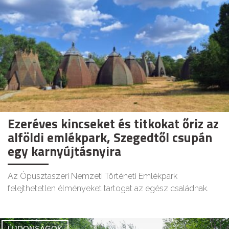
Ezeréves kincseket és titkokat őriz az
alföldi emlékpark, Szegedtől csupán
egy karnyújtásnyira
Az Ópusztaszeri Nemzeti Történeti Emlékpark
felejthetetlen élményeket tartogat az egész családnak.
ÚJDONSÁGOK