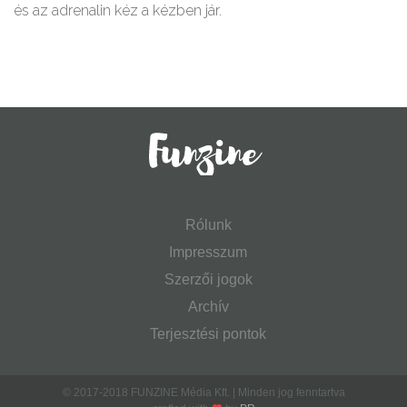
és az adrenalin kéz a kézben jár.
Rólunk
Impresszum
Szerzői jogok
Archív
Terjesztési pontok
© 2017-2018 FUNZINE Média Kft. | Minden jog fenntartva