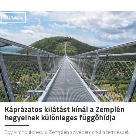
UTAZÁS
Káprázatos kilátást kínál a Zemplén
hegyeinek különleges függőhídja
Egy kirándulóhely a Zemplén szívében, ahol a természet