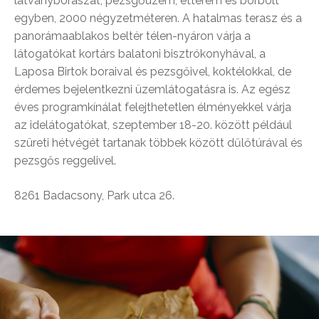
látványborászat, pezsgőüzem, étterem és borbolt
egyben, 2000 négyzetméteren. A hatalmas terasz és a
panorámaablakos beltér télen-nyáron várja a
látogatókat kortárs balatoni bisztrókonyhával, a
Laposa Birtok boraival és pezsgőivel, koktélokkal, de
érdemes bejelentkezni üzemlátogatásra is. Az egész
éves programkínálat felejthetetlen élményekkel várja
az idelátogatókat, szeptember 18-20. között például
szüreti hétvégét tartanak többek között dűlőtúrával és
pezsgős reggelivel.
8261 Badacsony, Park utca 26.