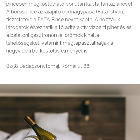
pincében megkóstolható bor után kapta fantázianevét.
A borospince az alapító dédnagypapa (Fata István)
tiszteletére a FATA Pince nevet kapta. A hozzájuk
látogatók élvezhetik a tó adta aktív vízparti pihenés és
a balatoni gasztronómiai örömök kínálta
lehetőségeket, valamint megtapasztalhatják a
hegyvidéki borkóstolás élményét is.
8258 Badacsonytomaj, Római út 88.