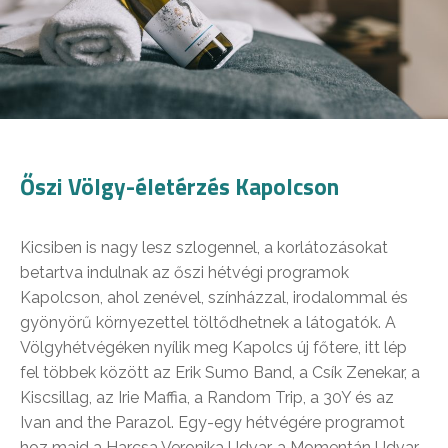
Őszi Völgy-életérzés Kapolcson
Kicsiben is nagy lesz szlogennel, a korlátozásokat
betartva indulnak az őszi hétvégi programok
Kapolcson, ahol zenével, színházzal, irodalommal és
gyönyörű környezettel töltődhetnek a látogatók. A
Völgyhétvégéken nyílik meg Kapolcs új főtere, itt lép
fel többek között az Erik Sumo Band, a Csík Zenekar, a
Kiscsillag, az Irie Maffia, a Random Trip, a 30Y és az
Ivan and the Parazol. Egy-egy hétvégére programot
hoz majd a Harcsa Veronika Udvar, a Momentán Udvar,