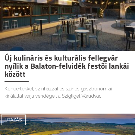
Új kulináris és kulturális fellegvár
nyílik a Balaton-felvidék festői lankái
között
Koncertekkel, színházzal és színes gasztronómiai
kínálattal várja vendégeit a Szigliget Várudvar.
UTAZÁS