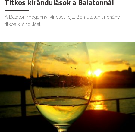
Titkos kirándulások a Balatonnál
A Balaton megannyi kincset rejt… Bemutatunk néhány
titkos kirándulást!