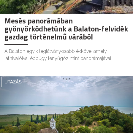
Mesés panorámában
gyönyörködhetünk a Balaton-felvidék
gazdag történelmű várából
A Balaton egyik leglátványosabb ékköve, amely
látnivalóival éppúgy lenyűgöz mint panorámájával.
UTAZÁS