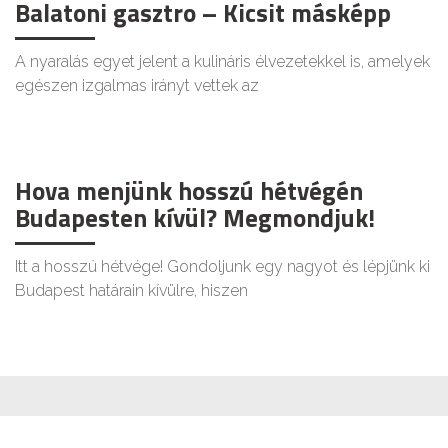
Balatoni gasztro – Kicsit másképp
A nyaralás egyet jelent a kulináris élvezetekkel is, amelyek
egészen izgalmas irányt vettek az
Hova menjünk hosszú hétvégén
Budapesten kívül? Megmondjuk!
Itt a hosszú hétvége! Gondoljunk egy nagyot és lépjünk ki
Budapest határain kívülre, hiszen