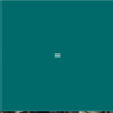
szigliget
BALATON