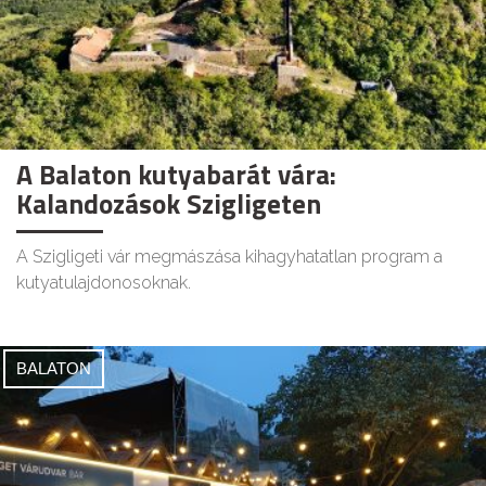
A Balaton kutyabarát vára:
Kalandozások Szigligeten
A Szigligeti vár megmászása kihagyhatatlan program a
kutyatulajdonosoknak.
BALATON