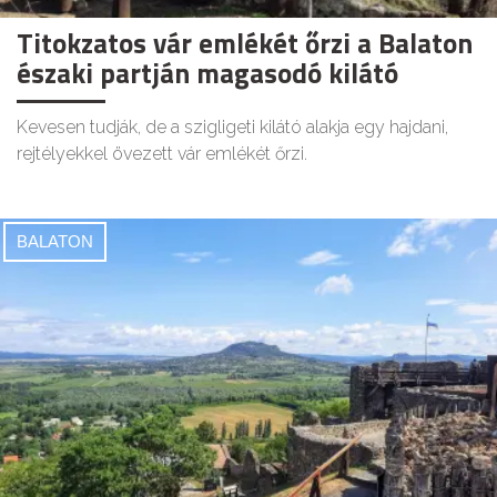
Titokzatos vár emlékét őrzi a Balaton
északi partján magasodó kilátó
Kevesen tudják, de a szigligeti kilátó alakja egy hajdani,
rejtélyekkel övezett vár emlékét őrzi.
BALATON