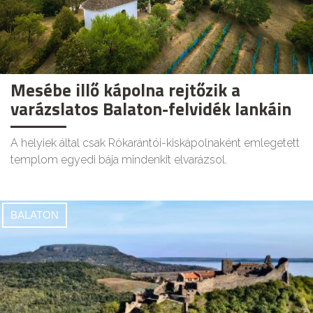
Mesébe illő kápolna rejtőzik a
varázslatos Balaton-felvidék lankáin
A helyiek által csak Rókarántói-kiskápolnaként emlegetett
templom egyedi bája mindenkit elvarázsol.
BALATON