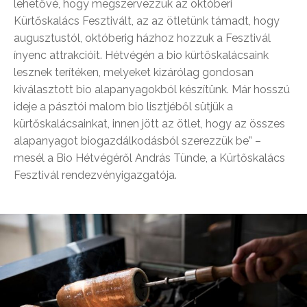
lehetővé, hogy megszervezzük az októberi
Kürtőskalács Fesztivált, az az ötletünk támadt, hogy
augusztustól, októberig házhoz hozzuk a Fesztivál
ínyenc attrakcióit. Hétvégén a bio kürtőskalácsaink
lesznek terítéken, melyeket kizárólag gondosan
kiválasztott bio alapanyagokból készítünk. Már hosszú
ideje a pásztói malom bio lisztjéből sütjük a
kürtőskalácsainkat, innen jött az ötlet, hogy az összes
alapanyagot biogazdálkodásból szerezzük be” –
mesél a Bio Hétvégéről András Tünde, a Kürtőskalács
Fesztivál rendezvényigazgatója.