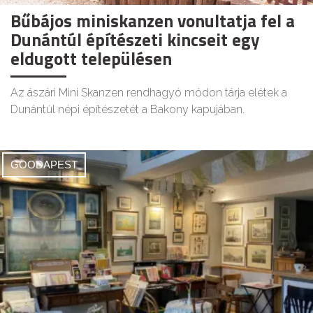
Bűbájos miniskanzen vonultatja fel a
Dunántúl építészeti kincseit egy
eldugott településen
Az ászári Mini Skanzen rendhagyó módon tárja elétek a
Dunántúl népi építészetét a Bakony kapujában.
GOODAPEST