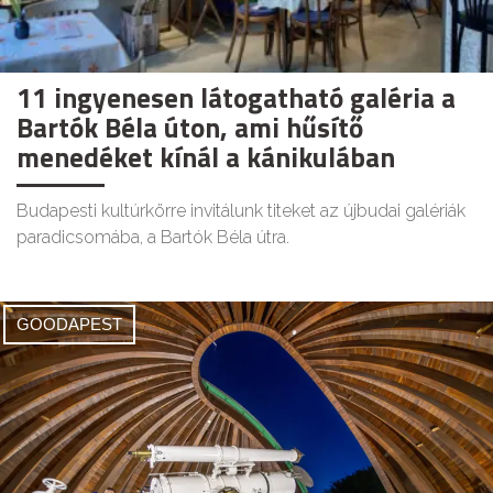
11 ingyenesen látogatható galéria a
Bartók Béla úton, ami hűsítő
menedéket kínál a kánikulában
Budapesti kultúrkörre invitálunk titeket az újbudai galériák
paradicsomába, a Bartók Béla útra.
GOODAPEST