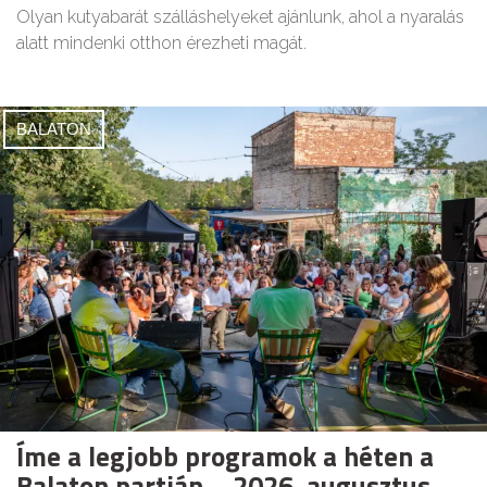
Olyan kutyabarát szálláshelyeket ajánlunk, ahol a nyaralás
alatt mindenki otthon érezheti magát.
BALATON
Íme a legjobb programok a héten a
Balaton partján – 2026. augusztus