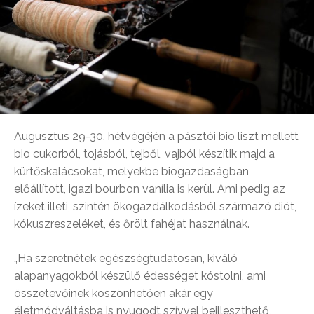
Augusztus 29-30. hétvégéjén a pásztói bio liszt mellett
bio cukorból, tojásból, tejből, vajból készítik majd a
kürtőskalácsokat, melyekbe biogazdaságban
előállított, igazi bourbon vanília is kerül. Ami pedig az
ízeket illeti, szintén ökogazdálkodásból származó diót,
kókuszreszeléket, és őrölt fahéjat használnak.
„Ha szeretnétek egészségtudatosan, kiváló
alapanyagokból készülő édességet kóstolni, ami
összetevőinek köszönhetően akár egy
életmódváltásba is nyugodt szívvel beilleszthető,