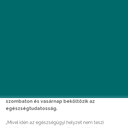
Augusztus 29-30. között a tudatos, bio életmódot
követő kürtőskalács rajongóknak kedvez a Vitéz
Kürtős csapata. A nagy népszerűségnek örvendő
Édes Mackó kürtőskalács-cukrászdába
szombaton és vasárnap beköltözik az
egészségtudatosság.
„Mivel idén az egészségügyi helyzet nem teszi