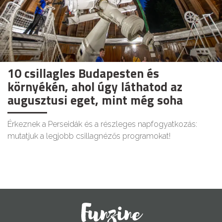
10 csillagles Budapesten és
környékén, ahol úgy láthatod az
augusztusi eget, mint még soha
Érkeznek a Perseidák és a részleges napfogyatkozás:
mutatjuk a legjobb csillagnézős programokat!