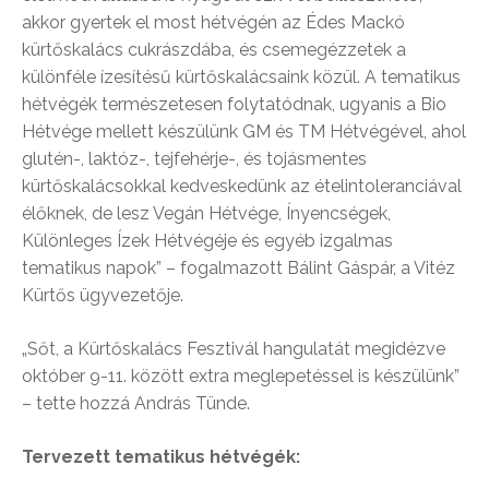
akkor gyertek el most hétvégén az Édes Mackó
kürtőskalács cukrászdába, és csemegézzetek a
különféle ízesítésű kürtőskalácsaink közül. A tematikus
hétvégék természetesen folytatódnak, ugyanis a Bio
Hétvége mellett készülünk GM és TM Hétvégével, ahol
glutén-, laktóz-, tejfehérje-, és tojásmentes
kürtőskalácsokkal kedveskedünk az ételintoleranciával
élőknek, de lesz Vegán Hétvége, Ínyencségek,
Különleges Ízek Hétvégéje és egyéb izgalmas
tematikus napok” – fogalmazott Bálint Gáspár, a Vitéz
Kürtős ügyvezetője.
„Sőt, a Kürtőskalács Fesztivál hangulatát megidézve
október 9-11. között extra meglepetéssel is készülünk”
– tette hozzá András Tünde.
Tervezett tematikus hétvégék: