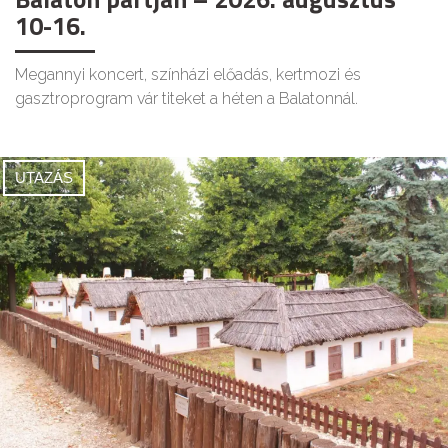
10-16.
Megannyi koncert, színházi előadás, kertmozi és
gasztroprogram vár titeket a héten a Balatonnál.
UTAZÁS