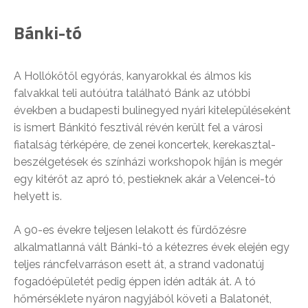
Bánki-tó
A Hollókőtől egyórás, kanyarokkal és álmos kis
falvakkal teli autóútra található Bánk az utóbbi
években a budapesti bulinegyed nyári kitelepüléseként
is ismert Bánkitó fesztivál révén került fel a városi
fiatalság térképére, de zenei koncertek, kerekasztal-
beszélgetések és színházi workshopok híján is megér
egy kitérőt az apró tó, pestieknek akár a Velencei-tó
helyett is.
A 90-es évekre teljesen lelakott és fürdőzésre
alkalmatlanná vált Bánki-tó a kétezres évek elején egy
teljes ráncfelvarráson esett át, a strand vadonatúj
fogadóépületét pedig éppen idén adták át. A tó
hőmérséklete nyáron nagyjából követi a Balatonét,