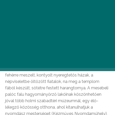
lankái tökéletes kiindulópontul szolgáltak pár
napos Nógrád megyei kalandozásunkhoz.
Fogadjátok szeretettel palócföldi vakációnk
rövid összefoglalóját!
Hollókői Ófalu
Akár járt már itt az ember, akár csak hallomásból ismeri
a falut, a Hollókő helységnév hallatán garantáltan
mindenki fejében ugyanaz a néhány kép ugrik be: a
fehérre meszelt, kontyolt nyeregtetős házak, a
népviseletbe öltözött fiatalok, na meg a templom
fából készült, sötétre festett harangtornya. A mesebeli
palóc falu hagyományőrző lakóinak köszönhetően
jóval több holmi szabadtéri múzeumnál, egy élő-
lélegző közösség otthona, ahol kitanulhatjuk a
nyomdász mesterséget (Kézműves Nyomdaműhely),