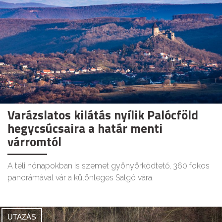
Varázslatos kilátás nyílik Palócföld
hegycsúcsaira a határ menti
várromtól
A téli hónapokban is szemet gyönyörködtető, 360 fokos
panorámával vár a különleges Salgó vára.
UTAZÁS