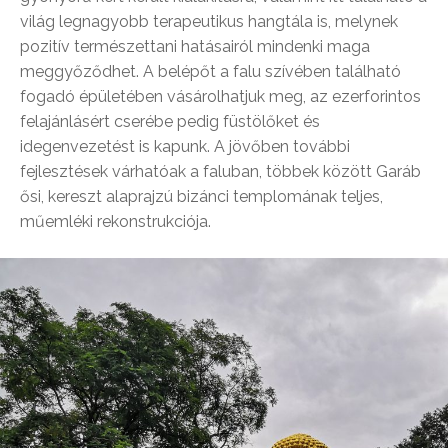
világ legnagyobb terapeutikus hangtála is, melynek
pozitív természettani hatásairól mindenki maga
meggyőződhet. A belépőt a falu szívében található
fogadó épületében vásárolhatjuk meg, az ezerforintos
felajánlásért cserébe pedig füstölőket és
idegenvezetést is kapunk. A jövőben további
fejlesztések várhatóak a faluban, többek között Garáb
ősi, kereszt alaprajzú bizánci templomának teljes,
műemléki rekonstrukciója.