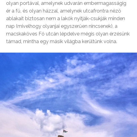
olyan portával, amelynek udvarán embermagasságig
ér a fű, és olyan házzal, amelynek utcafrontra néző
ablakait biztosan nem a lakók nyitják-csukják minden
nap (mivelhogy olyanjai egyszerűen nincsenek), a
macskaköves Fő utcán lépdelve mégis olyan érzésünk
támad, mintha egy másik világba kerültünk volna.