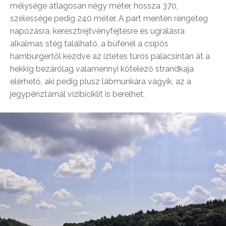
mélysége átlagosan négy méter, hossza 370,
szélessége pedig 240 méter. A part mentén rengeteg
napozásra, keresztrejtvényfejtésre és ugrálásra
alkalmas stég található, a büfénél a csípős
hamburgertől kezdve az ízletes túrós palacsintán át a
hekkig bezárólag valamennyi kötelező strandkaja
elérhető, aki pedig plusz lábmunkára vágyik, az a
jegypénztárnál vízibiciklit is bérelhet.