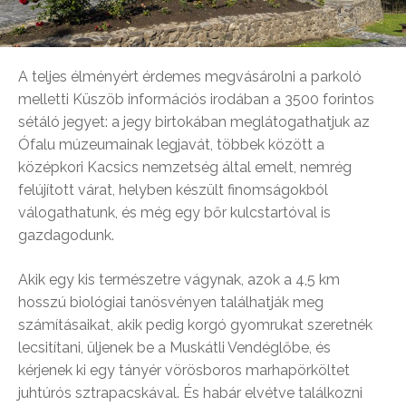
A teljes élményért érdemes megvásárolni a parkoló
melletti Küszöb információs irodában a 3500 forintos
sétáló jegyet: a jegy birtokában meglátogathatjuk az
Ófalu múzeumainak legjavát, többek között a
középkori Kacsics nemzetség által emelt, nemrég
felújított várat, helyben készült finomságokból
válogathatunk, és még egy bőr kulcstartóval is
gazdagodunk.
Akik egy kis természetre vágynak, azok a 4,5 km
hosszú biológiai tanösvényen találhatják meg
számításaikat, akik pedig korgó gyomrukat szeretnék
lecsitítani, üljenek be a Muskátli Vendéglőbe, és
kérjenek ki egy tányér vörösboros marhapörköltet
juhtúrós sztrapacskával. És habár elvétve találkozni