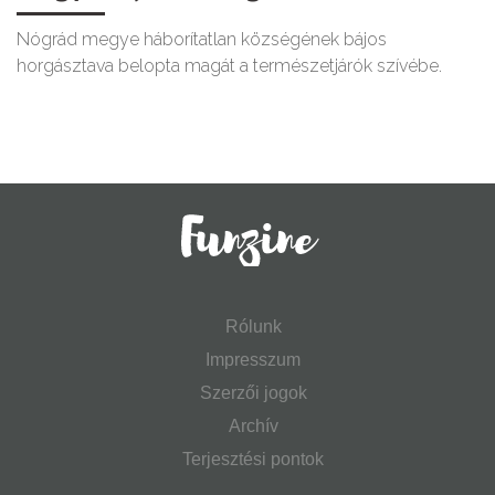
Nógrád megye háborítatlan községének bájos
horgásztava belopta magát a természetjárók szívébe.
Rólunk
Impresszum
Szerzői jogok
Archív
Terjesztési pontok