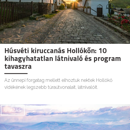
Húsvéti kiruccanás Hollókőn: 10
kihagyhatatlan látnivaló és program
tavaszra
Az ünnepi forgatag mellett elhoztuk nektek Hollókő
vidékének legszebb túraútvonalait, látnivalóit.
UTAZÁS