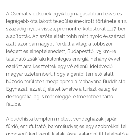
A Cserhát vidékének egyik legmagasabban fekvő és
legrégebb óta lakott településének írott története a 12.
századig nyúlik vissza, premontrei kolostorát 1117-ben
alapították. Az azóta eltelt több mint nyolc évszázad
alatt azonban nagyot fordult a világ: a többször
leégett és elnéptelenedett, Budapesttől 75 km-re
található zsákfalu különleges energiái néhány évvel
ezelőtt arra késztettek egy véletlenül idetévedő
magyar üzletembert, hogy a garábi temető alatt
húzódó területen megalapítsa a Mahayana Buddhista
Egyházat, ezzel új életet lehelve a turisztikailag és
demográfiailag is már eléggé lejtmenetben tartó
faluba.
A buddhista templom mellett vendégházak, japán
fürdő, emufuttató, baromfiudvar, és egy szobrokkal teli
gyönyörű kert került kialakításra, valamint itt található a