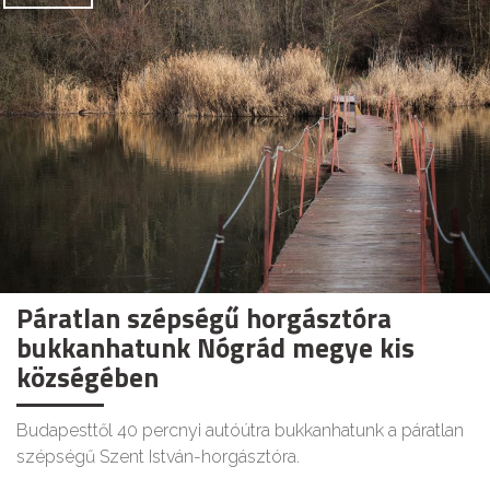
Páratlan szépségű horgásztóra
bukkanhatunk Nógrád megye kis
községében
Budapesttől 40 percnyi autóútra bukkanhatunk a páratlan
szépségű Szent István-horgásztóra.