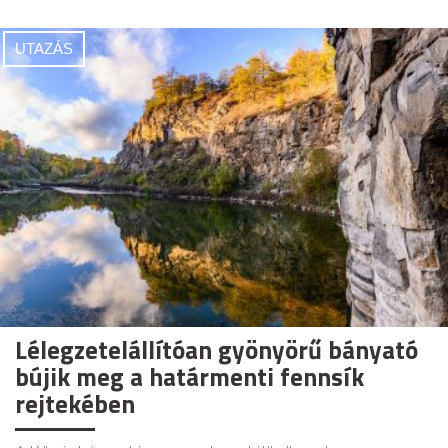
UTAZÁS
Lélegzetelállítóan gyönyörű bányató
bújik meg a határmenti fennsík
rejtekében