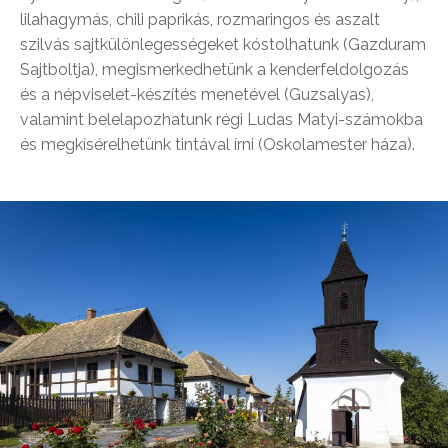
lilahagymás, chili paprikás, rozmaringos és aszalt
szilvás sajtkülönlegességeket kóstolhatunk (Gazduram
Sajtboltja), megismerkedhetünk a kenderfeldolgozás
és a népviselet-készítés menetével (Guzsalyas),
valamint belelapozhatunk régi Ludas Matyi-számokba
és megkísérelhetünk tintával írni (Oskolamester háza).