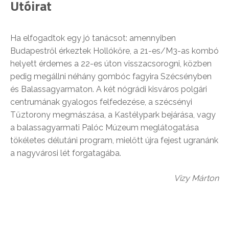
Utóirat
Ha elfogadtok egy jó tanácsot: amennyiben
Budapestről érkeztek Hollókőre, a 21-es/M3-as kombó
helyett érdemes a 22-es úton visszacsorogni, közben
pedig megállni néhány gombóc fagyira Szécsényben
és Balassagyarmaton. A két nógrádi kisváros polgári
centrumának gyalogos felfedezése, a szécsényi
Tűztorony megmászása, a Kastélypark bejárása, vagy
a balassagyarmati Palóc Múzeum meglátogatása
tökéletes délutáni program, mielőtt újra fejest ugranánk
a nagyvárosi lét forgatagába.
Vizy Márton