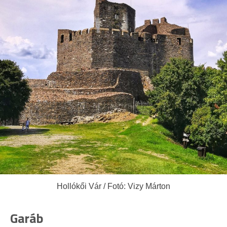
Hollókői Vár / Fotó: Vizy Márton
Garáb