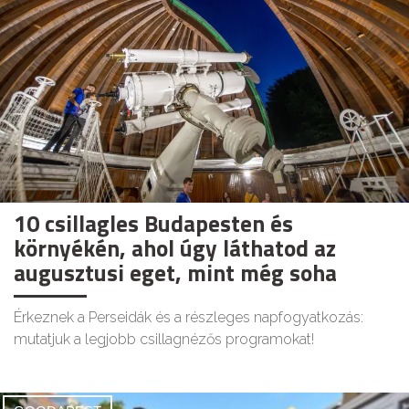
10 csillagles Budapesten és
környékén, ahol úgy láthatod az
augusztusi eget, mint még soha
Érkeznek a Perseidák és a részleges napfogyatkozás:
mutatjuk a legjobb csillagnézős programokat!