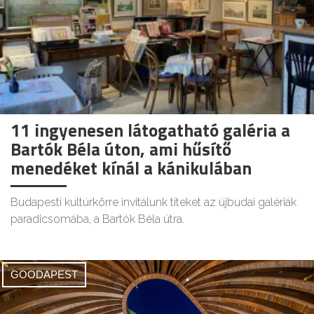
11 ingyenesen látogatható galéria a
Bartók Béla úton, ami hűsítő
menedéket kínál a kánikulában
Budapesti kultúrkörre invitálunk titeket az újbudai galériák
paradicsomába, a Bartók Béla útra.
GOODAPEST