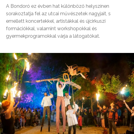
A Bondoró ez évben hat különböző helyszínen
sorakoztatja fel az utcai művészetek nagyjait, s
emellett koncertekkel, artistákkal és újcirkuszi
formációkkal, valamint workshopokkal és
gyermekprogramokkal várja a látogatókat.