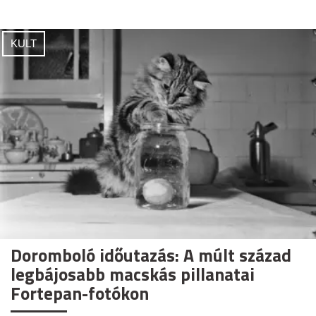
KULT
Doromboló időutazás: A múlt század
legbájosabb macskás pillanatai
Fortepan-fotókon