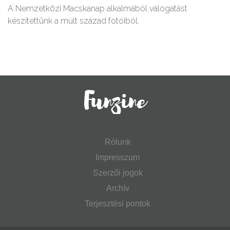
A Nemzetközi Macskanap alkalmából válogatást
készítettünk a múlt század fotóiból.
Rólunk
Impresszum
Szerzői jogok
Archív
Terjesztési pontok