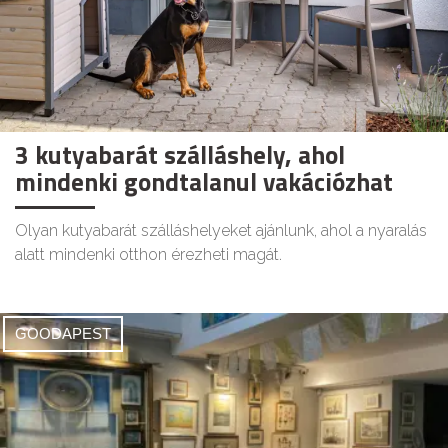
3 kutyabarát szálláshely, ahol
mindenki gondtalanul vakációzhat
Olyan kutyabarát szálláshelyeket ajánlunk, ahol a nyaralás
alatt mindenki otthon érezheti magát.
GOODAPEST