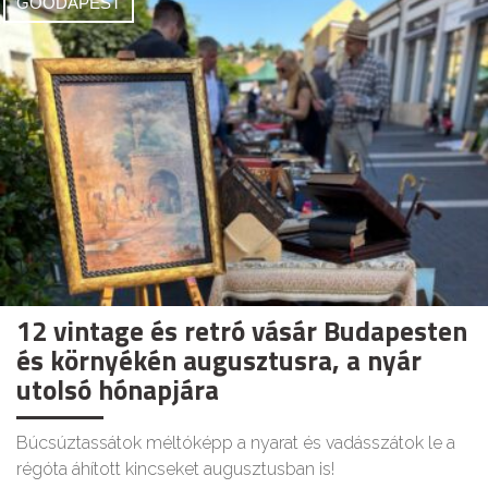
GOODAPEST
12 vintage és retró vásár Budapesten
és környékén augusztusra, a nyár
utolsó hónapjára
Búcsúztassátok méltóképp a nyarat és vadásszátok le a
régóta áhított kincseket augusztusban is!