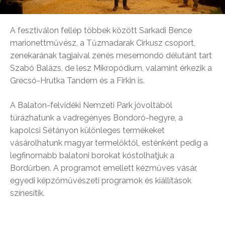
A fesztiválon fellép többek között Sarkadi Bence
marionettművész, a Tűzmadarak Cirkusz csoport,
zenekarának tagjaival zenés mesemondó délutánt tart
Szabó Balázs, de lesz Mikropódium, valamint érkezik a
Grecsó-Hrutka Tandem és a Firkin is.
A Balaton-felvidéki Nemzeti Park jóvoltából
túrázhatunk a vadregényes Bondoró-hegyre, a
kapolcsi Sétányon különleges termékeket
vásárolhatunk magyar termelőktől, esténként pedig a
legfinomabb balatoni borokat kóstolhatjuk a
Bordűrben. A programot emellett kézműves vásár,
egyedi képzőművészeti programok és kiállítások
színesítik.