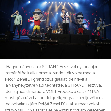
„Hagyományosan a STRAND Fesztivál nyitónapján,
immár ötödik alkalommal rendezték volna meg a
Petőfi Zenei Díj grandiózus gáláját, de mivel a
járványhelyzetre való tekintettel a STRAND Fesztivál
idén sajnos elmarad, a VOLT Produkció és az MTVA
most gőzerővel azon dolgozik, hogy a közeljövőben a
legjobbaknak járó Petőfi Zenei Díjakat, a megszokott
színvonalú TV-s, rádiós és helyszíni program keretében