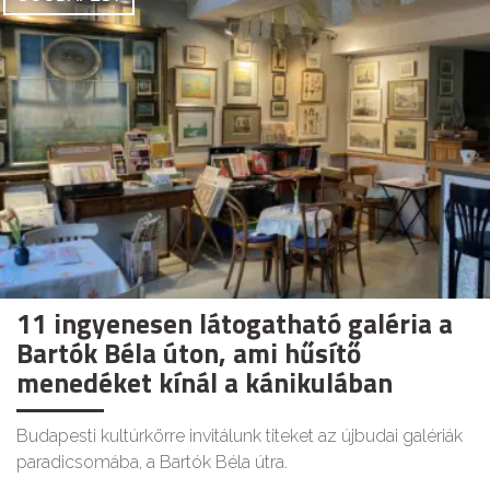
11 ingyenesen látogatható galéria a
Bartók Béla úton, ami hűsítő
menedéket kínál a kánikulában
Budapesti kultúrkörre invitálunk titeket az újbudai galériák
paradicsomába, a Bartók Béla útra.