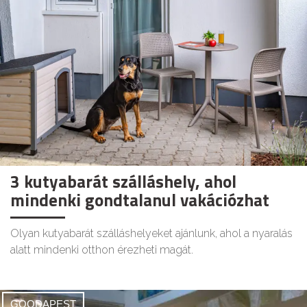
3 kutyabarát szálláshely, ahol
mindenki gondtalanul vakációzhat
Olyan kutyabarát szálláshelyeket ajánlunk, ahol a nyaralás
alatt mindenki otthon érezheti magát.
GOODAPEST