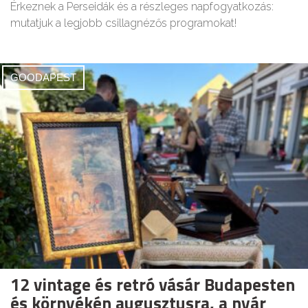
Érkeznek a Perseidák és a részleges napfogyatkozás:
mutatjuk a legjobb csillagnézős programokat!
GOODAPEST
12 vintage és retró vásár Budapesten
és környékén augusztusra, a nyár