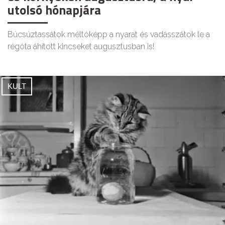
utolsó hónapjára
Búcsúztassátok méltóképp a nyarat és vadásszátok le a
régóta áhított kincseket augusztusban is!
KULT