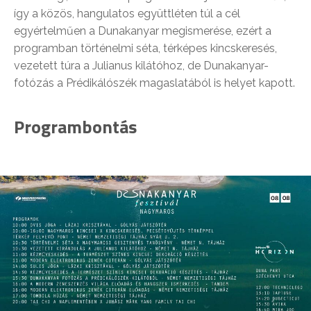
így a közös, hangulatos együttléten túl a cél
egyértelműen a Dunakanyar megismerése, ezért a
programban történelmi séta, térképes kincskeresés,
vezetett túra a Julianus kilátóhoz, de Dunakanyar-
fotózás a Prédikálószék magaslatából is helyet kapott.
Programbontás