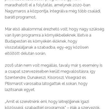
maradhatott el a folytatás, amelynek 2020-ban
Nagymaros a központja, integrálva még több családi,
baráti programot.
Már első alkalommal érezhető volt, hogy nagy szükség
van ilyen programra a környékbelieknek, illetve a
Budapesten és környékén élőknek, hogy
visszataláljanak a szabadba, egy-egy közösen
eltöltött délután során.
2016 után nem volt megállás, tavaly már 5 esemény is
a csapat szervezésében került megvalósításra, így
Szentendre, Dunakeszi, Kisoroszi, Visegrád és
Pilismarót városaiba látogattak el sokan, hogy
lazítsanak egyet.
„Amit el szeretnénk érni, hogy létrejöjjenek igazi
közösségi, szabadtéri programok” – írják a szervezők,