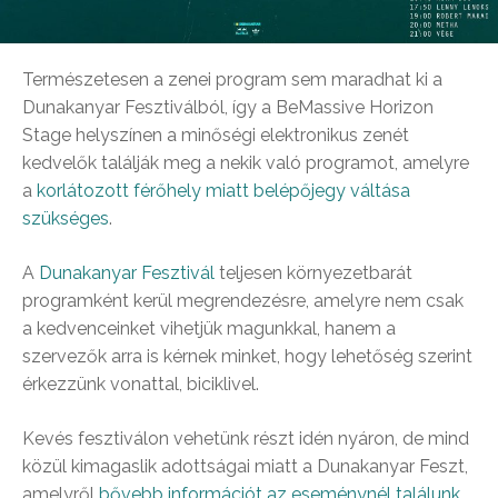
Természetesen a zenei program sem maradhat ki a
Dunakanyar Fesztiválból, így a BeMassive Horizon
Stage helyszínen a minőségi elektronikus zenét
kedvelők találják meg a nekik való programot, amelyre
a
korlátozott férőhely miatt belépőjegy váltása
szükséges
.
A
Dunakanyar Fesztivál
teljesen környezetbarát
programként kerül megrendezésre, amelyre nem csak
a kedvenceinket vihetjük magunkkal, hanem a
szervezők arra is kérnek minket, hogy lehetőség szerint
érkezzünk vonattal, biciklivel.
Kevés fesztiválon vehetünk részt idén nyáron, de mind
közül kimagaslik adottságai miatt a Dunakanyar Feszt,
amelyről
bővebb információt az eseménynél találunk
.