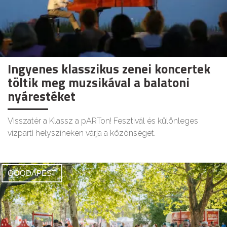
Ingyenes klasszikus zenei koncertek
töltik meg muzsikával a balatoni
nyárestéket
Visszatér a Klassz a pARTon! Fesztivál és különleges
vízparti helyszíneken várja a közönséget.
GOODAPEST