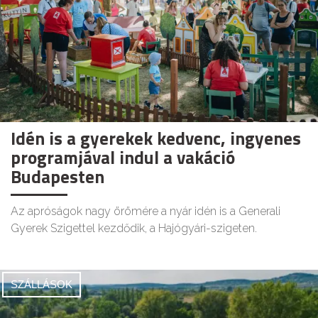
Idén is a gyerekek kedvenc, ingyenes
programjával indul a vakáció
Budapesten
Az apróságok nagy örömére a nyár idén is a Generali
Gyerek Szigettel kezdődik, a Hajógyári-szigeten.
SZÁLLÁSOK