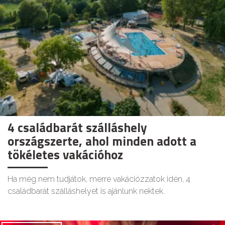
4 családbarát szálláshely
országszerte, ahol minden adott a
tökéletes vakációhoz
Ha még nem tudjátok, merre vakációzzatok idén, 4
családbarát szálláshelyet is ajánlunk nektek.