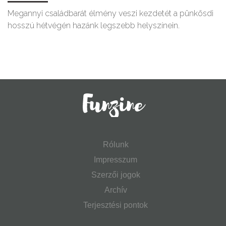
Megannyi családbarát élmény veszi kezdetét a pünkösdi
hosszú hétvégén hazánk legszebb helyszínein.
Rólunk
Impresszum
Szerzői jogok
Archív
Terjesztési pontok