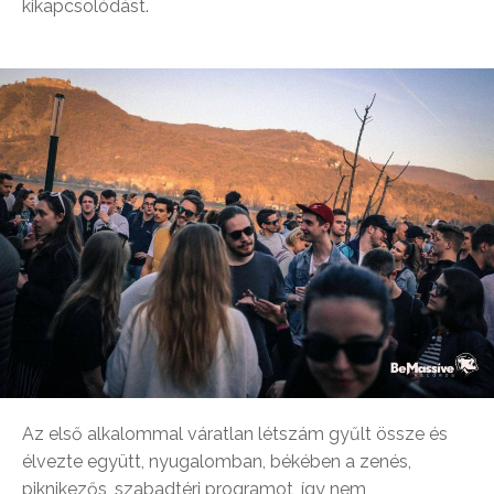
kikapcsolódást.
Az első alkalommal váratlan létszám gyűlt össze és
élvezte együtt, nyugalomban, békében a zenés,
piknikezős, szabadtéri programot, így nem