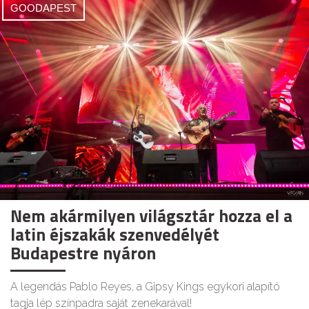
GOODAPEST
Nem akármilyen világsztár hozza el a
latin éjszakák szenvedélyét
Budapestre nyáron
A legendás Pablo Reyes, a Gipsy Kings egykori alapító
tagja lép színpadra saját zenekarával!