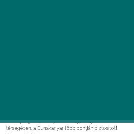
A pazar látvány zenével és családi programokkal
várja a Dunakanyarba látogatókat.
Nappali, család- és kutyabarát, zenés rendezvényként
indult útjára tavaly nyáron a budapesti bázisú, de
országszerte ismert BeMassive csapat által életre
hívott program, amely hazánk egyik legszebb
térségében, a Dunakanyar több pontján biztosított