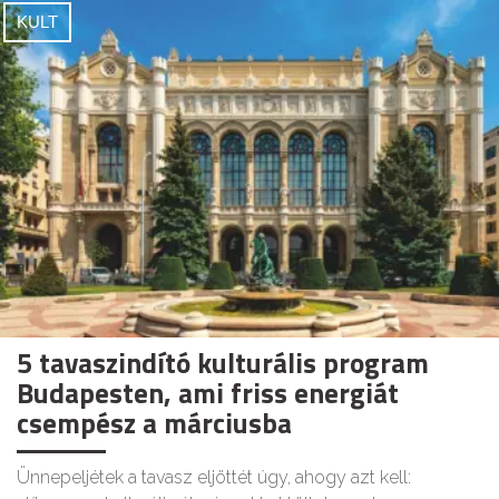
KULT
5 tavaszindító kulturális program
Budapesten, ami friss energiát
csempész a márciusba
Ünnepeljétek a tavasz eljöttét úgy, ahogy azt kell: