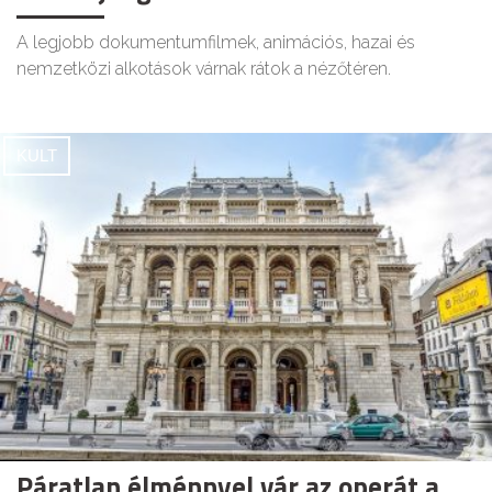
A legjobb dokumentumfilmek, animációs, hazai és
nemzetközi alkotások várnak rátok a nézőtéren.
KULT
Páratlan élménnyel vár az operát a