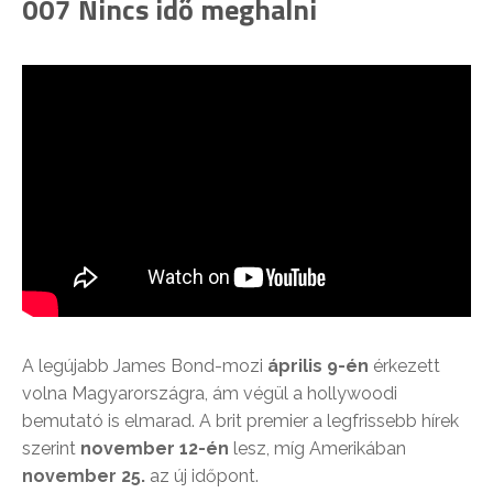
007 Nincs idő meghalni
A legújabb James Bond-mozi
április 9-én
érkezett
volna Magyarországra, ám végül a hollywoodi
bemutató is elmarad. A brit premier a legfrissebb hírek
szerint
november 12-én
lesz, míg Amerikában
november 25.
az új időpont.