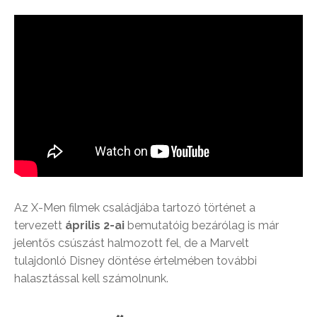
Az X-Men filmek családjába tartozó történet a
tervezett
április 2-ai
bemutatóig bezárólag is már
jelentős csúszást halmozott fel, de a Marvelt
tulajdonló Disney döntése értelmében további
halasztással kell számolnunk.