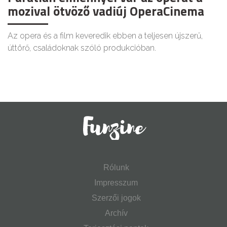
mozival ötvöző vadiúj OperaCinema
Az opera és a film keveredik ebben a teljesen újszerű,
úttörő, családoknak szóló produkcióban.
Rólunk
Impresszum
Szerzői jogok
Archív