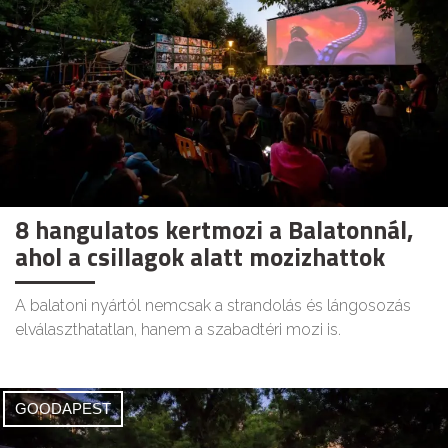
8 hangulatos kertmozi a Balatonnál,
ahol a csillagok alatt mozizhattok
A balatoni nyártól nemcsak a strandolás és lángosozás
elválaszthatatlan, hanem a szabadtéri mozi is.
GOODAPEST