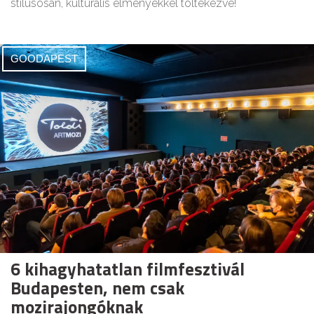
stílusosan, kulturális élményekkel töltekezve!
GOODAPEST
6 kihagyhatatlan filmfesztivál
Budapesten, nem csak
mozirajongóknak