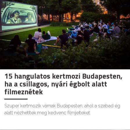
15 hangulatos kertmozi Budapesten,
ha a csillagos, nyári égbolt alatt
filmeznétek
Szuper kertmozik várnak Budapesten, ahol a szabad ég
alatt nézhetitek meg kedvenc filmjeiteket.