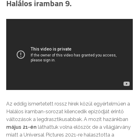
Halálos iramban 9.
Az eddig ismertetett rossz hírek közül egyértelműen a
Halálos iramban-sorozat kilencedik epizódját érintő
változások a legdrasztikusabbak. A mozit hazánkban
május 21-én
láthattuk volna először, de a világjárvány
miatt a Universal Pictures 2021-re halasztotta a