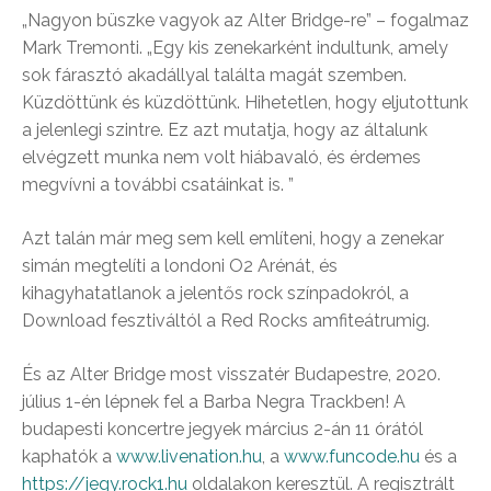
„Nagyon büszke vagyok az Alter Bridge-re” – fogalmaz
Mark Tremonti. „Egy kis zenekarként indultunk, amely
sok fárasztó akadállyal találta magát szemben.
Küzdöttünk és küzdöttünk. Hihetetlen, hogy eljutottunk
a jelenlegi szintre. Ez azt mutatja, hogy az általunk
elvégzett munka nem volt hiábavaló, és érdemes
megvívni a további csatáinkat is. ”
Azt talán már meg sem kell említeni, hogy a zenekar
simán megtelíti a londoni O2 Arénát, és
kihagyhatatlanok a jelentős rock színpadokról, a
Download fesztiváltól a Red Rocks amfiteátrumig.
És az Alter Bridge most visszatér Budapestre, 2020.
július 1-én lépnek fel a Barba Negra Trackben! A
budapesti koncertre jegyek március 2-án 11 órától
kaphatók a
www.livenation.hu
, a
www.funcode.hu
és a
https://jegy.rock1.hu
oldalakon keresztül. A regisztrált