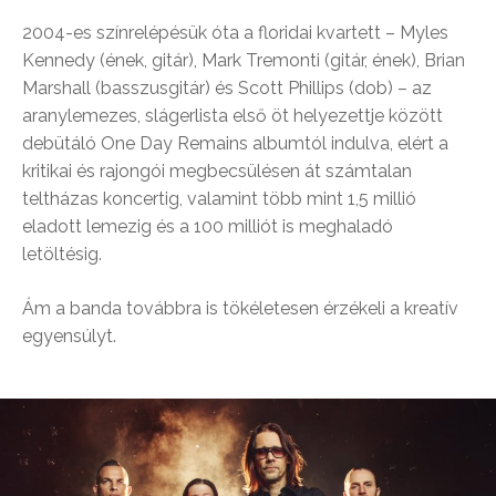
2004-es színrelépésük óta a floridai kvartett – Myles
Kennedy (ének, gitár), Mark Tremonti (gitár, ének), Brian
Marshall (basszusgitár) és Scott Phillips (dob) – az
aranylemezes, slágerlista első öt helyezettje között
debütáló One Day Remains albumtól indulva, elért a
kritikai és rajongói megbecsülésen át számtalan
teltházas koncertig, valamint több mint 1,5 millió
eladott lemezig és a 100 milliót is meghaladó
letöltésig.
Ám a banda továbbra is tökéletesen érzékeli a kreatív
egyensúlyt.