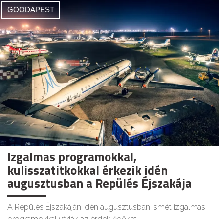
GOODAPEST
Izgalmas programokkal,
kulisszatitkokkal érkezik idén
augusztusban a Repülés Éjszakája
A Repülés Éjszakáján idén augusztusban ismét izgalmas
programokkal várják az érdeklődőket.