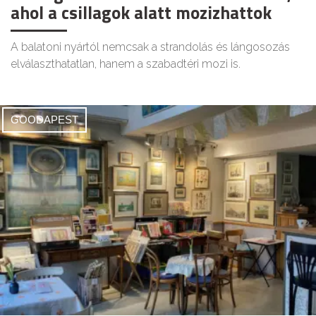
ahol a csillagok alatt mozizhattok
A balatoni nyártól nemcsak a strandolás és lángosozás
elválaszthatatlan, hanem a szabadtéri mozi is.
GOODAPEST