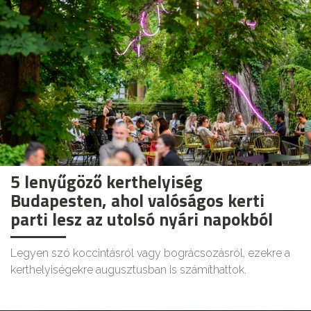
5 lenyűgöző kerthelyiség
Budapesten, ahol valóságos kerti
parti lesz az utolsó nyári napokból
Legyen szó koccintásról vagy bográcsozásról, ezekre a
kerthelyiségekre augusztusban is számíthattok.