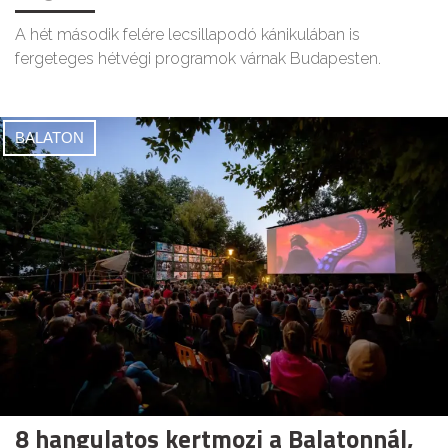
A hét második felére lecsillapodó kánikulában is
fergeteges hétvégi programok várnak Budapesten.
BALATON
8 hangulatos kertmozi a Balatonnál,