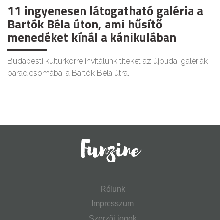
11 ingyenesen látogatható galéria a
Bartók Béla úton, ami hűsítő
menedéket kínál a kánikulában
Budapesti kultúrkörre invitálunk titeket az újbudai galériák
paradicsomába, a Bartók Béla útra.
Rólunk
Impresszum
Szerzői jogok