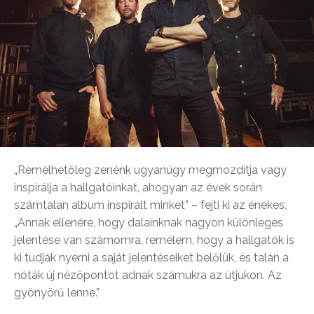
„Remélhetőleg zenénk ugyanúgy megmozdítja vagy
inspirálja a hallgatóinkat, ahogyan az évek során
számtalan album inspirált minket” – fejti ki az énekes.
„Annak ellenére, hogy dalainknak nagyon különleges
jelentése van számomra, remélem, hogy a hallgatók is
ki tudják nyerni a saját jelentéseiket belőlük, és talán a
nóták új nézőpontot adnak számukra az útjukon. Az
gyönyörű lenne.”