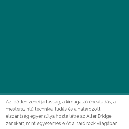
2020. július 1-én Budapesten, a Barba Negra
Trackben ad koncertet a hard rock műfaj
sztárcsapata, az Alter Bridge.
Az időtlen zenei jártasság, a kimagasló énektudás, a
mesterszintű technikai tudás és a határozott
elszántság egyensúlya hozta létre az Alter Bridge
zenekart, mint egyetemes erőt a hard rock világában.