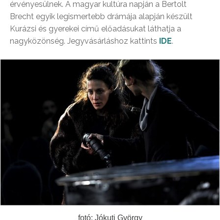
érvényesülnek. A magyar kultúra napján a Bertolt
Brecht egyik legismertebb drámája alapján készült
Kurázsi és gyerekei című előadásukat láthatja a
nagyközönség. Jegyvásárláshoz kattints
IDE
.
fotó: Jókuti György