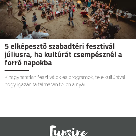
5 elképesztő szabadtéri fesztivál
júliusra, ha kultúrát csempésznél a
forró napokba
Kihagyhatatlan fesztiválok és programok, tele kultúrával,
hogy igazán tartalmasan teljen a nyár.