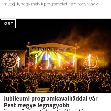
mutatjuk, hogy melyik programokat nem hagynánk ki.
KULT
Jubileumi programkavalkáddal vár
Pest megye legnagyobb