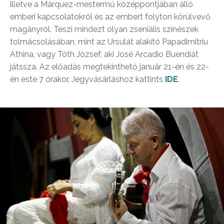
illetve a Márquez-mestermű középpontjában álló
emberi kapcsolatokról és az embert folyton körülvevő
magányról. Teszi mindezt olyan zseniális színészek
tolmácsolásában, mint az Ursulát alakító Papadimitriu
Athina, vagy Tóth József, aki José Arcadio Buendíát
játssza. Az előadás megtekinthető január 21-én és 22-
én este 7 órakor. Jegyvásárláshoz kattints
IDE
.