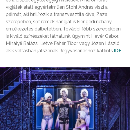
vígjáték alatt egyértelműen Stohl András viszi a
pálmát, aki brillírozik a transzvesztita díva, Zaza
szerepében, sőt remek hangját is kiengedi néhány
emlékezetes dalbetétben. További főbb szerepekben
is kiváló színészeket láthatunk, úgymint Hevér Gábor,
Mihályfi Balázs, illetve Fehér Tibor vagy Józan László,
akik váltásban játszanak. Jegyvásárláshoz kattints
IDE
.