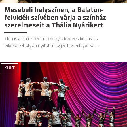
Mesebeli helyszínen, a Balaton-
felvidék szívében várja a színház
szerelmeseit a Thália Nyárikert
Idén is a Káli-medence egyik kedves kulturális
találkozóhelyén nyitott meg a Thália Nyárikert.
KULT