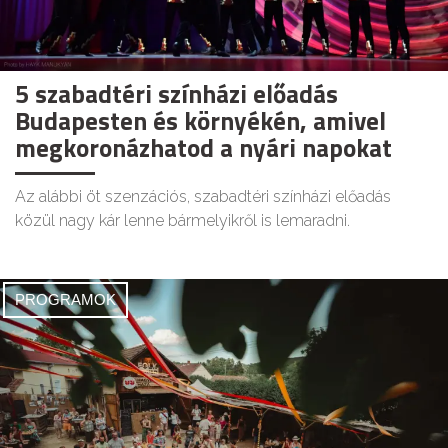
5 szabadtéri színházi előadás
Budapesten és környékén, amivel
megkoronázhatod a nyári napokat
Az alábbi öt szenzációs, szabadtéri színházi előadás
közül nagy kár lenne bármelyikről is lemaradni.
PROGRAMOK