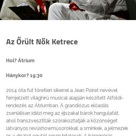
Az Őrült Nők Ketrece
Hol? Átrium
Hánykor? 19:30
2014 óta fut töretlen sikerrel a Jean Poiret nevével
fémjelzett világhírű musical alapján készített Alföldi-
rendezés az Átriumban. A grandiózus előadás
zseniálisan idézi meg az éjszakai bárok hangulatát,
ahol transzvesztiták szórakoztatják a közönséget
látványos revüshowműsorokkal: a sminkek, a jelmezek
és a díszlet egytől egyig hitelesek. A háromórás