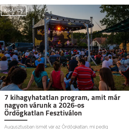
KIKAPCS
7 kihagyhatatlan program, amit már
nagyon várunk a 2026-os
Ördögkatlan Fesztiválon
Augusztusban ismét vár az Ördögkatlan, mi pedig