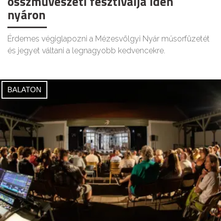
összművészeti fesztiválja idén
nyáron
Érdemes végiglapozni a Mézesvölgyi Nyár műsorfüzetét
és jegyet váltani a legnagyobb kedvencekre.
BALATON