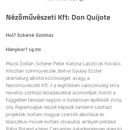
Nézőművészeti Kft: Don Quijote
Hol? Szkéné Színház
Hánykor? 19:00
Mucsi Zoltán, Scherer Péter, Katona László és Kovács
Krisztián színművészek, illetve Gyulay Eszter
dramaturg alkotói közösségét, avagy a
Nézőművészeti Kft.-t a legtöbben valószínűleg sírva
nevetős színházi előadásokkal azonosítjuk, holott a
független társulat nagyon is tudatosan építkezik 2009
óta. Repertoárjuk részét képezik tantermi színházi
projektek, kortárs magyar szerzők alkotásai és
klasszikus művek kortárs olvasatai, amilyen például
Rába Roland a híres Cervantes-kaladregényen alapuló