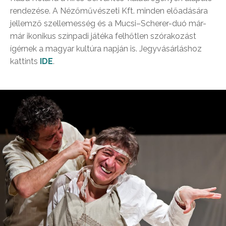
rendezése. A Nézőművészeti Kft. minden előadására
jellemző szellemesség és a Mucsi–Scherer-duó már-
már ikonikus színpadi játéka felhőtlen szórakozást
ígérnek a magyar kultúra napján is. Jegyvásárláshoz
kattints
IDE
.