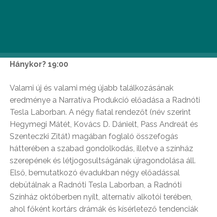
gyerekei
Hol? Radnóti Tesla Labor
Hánykor? 19:00
Valami új és valami még újabb találkozásának
eredménye a Narratíva Produkció előadása a Radnóti
Tesla Laborban. A négy fiatal rendezőt (név szerint
Hegymegi Mátét, Kovács D. Dánielt, Pass Andreát és
Szenteczki Zitát) magában foglaló összefogás
hátterében a szabad gondolkodás, illetve a színház
szerepének és létjogosultságának újragondolása áll.
Első, bemutatkozó évadukban négy előadással
debütálnak a Radnóti Tesla Laborban, a Radnóti
Színház októberben nyílt, alternatív alkotói terében,
ahol főként kortárs drámák és kísérletező tendenciák