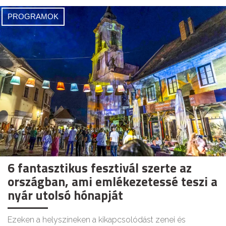
PROGRAMOK
6 fantasztikus fesztivál szerte az
országban, ami emlékezetessé teszi a
nyár utolsó hónapját
Ezeken a helyszíneken a kikapcsolódást zenei és