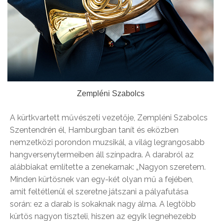
Zempléni Szabolcs
A kürtkvartett művészeti vezetője, Zempléni Szabolcs
Szentendrén él, Hamburgban tanít és eközben
nemzetközi porondon muzsikál, a világ legrangosabb
hangversenytermeiben áll színpadra. A darabról az
alábbiakat említette a zenekarnak: „Nagyon szeretem.
Minden kürtösnek van egy-két olyan mű a fejében,
amit feltétlenül el szeretne játszani a pályafutása
során: ez a darab is sokaknak nagy álma. A legtöbb
kürtös nagyon tiszteli, hiszen az egyik legnehezebb