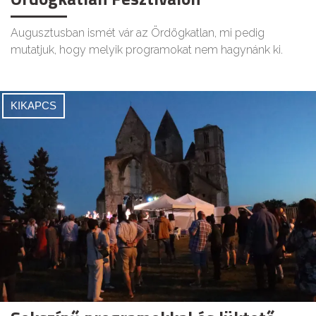
Augusztusban ismét vár az Ördögkatlan, mi pedig
mutatjuk, hogy melyik programokat nem hagynánk ki.
KIKAPCS