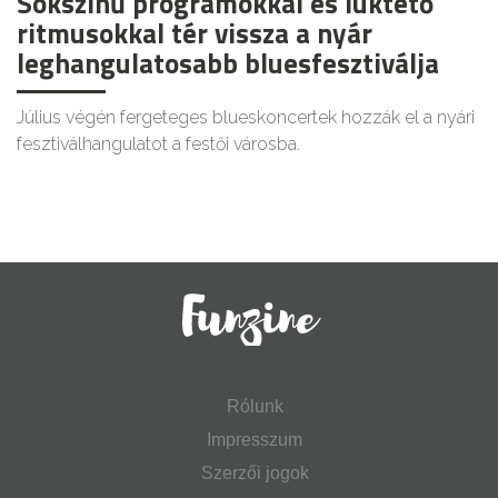
Sokszínű programokkal és lüktető
ritmusokkal tér vissza a nyár
leghangulatosabb bluesfesztiválja
Július végén fergeteges blueskoncertek hozzák el a nyári
fesztiválhangulatot a festői városba.
Rólunk
Impresszum
Szerzői jogok