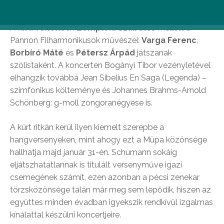
a négy szólóhangszerre utal, melyek Robert Schumann
négy kürtre és zenekarra írt versenyművében hallhatók.
A kürtkvartettben
Zempléni Szabolcs
mellett a
Pannon Filharmonikusok művészei:
Varga Ferenc
,
Borbíró Máté
és
Pétersz Árpád
játszanak
szólistaként. A koncerten Bogányi Tibor vezényletével
elhangzik továbbá Jean Sibelius En Saga (Legenda) –
szimfonikus költeménye és Johannes Brahms-Arnold
Schönberg: g-moll zongoranégyese is.
A kürt ritkán kerül ilyen kiemelt szerepbe a
hangversenyeken, mint ahogy ezt a Müpa közönsége
hallhatja majd január 31-én. Schumann sokáig
eljátszhatatlannak is titulált versenyműve igazi
csemegének számít, ezen azonban a pécsi zenekar
törzsközönsége talán már meg sem lepődik, hiszen az
együttes minden évadban igyekszik rendkívül izgalmas
kínálattal készülni koncertjeire.