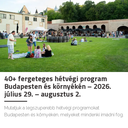
40+ fergeteges hétvégi program
Budapesten és környékén – 2026.
július 29. – augusztus 2.
Mutatjuk a legszuperebb hétvégi programokat
Budapesten és környékén, melyeket mindenki imádni fog.