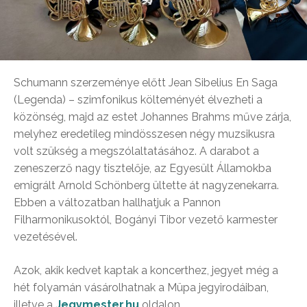
Schumann szerzeménye előtt Jean Sibelius En Saga
(Legenda) – szimfonikus költeményét élvezheti a
közönség, majd az estet Johannes Brahms műve zárja,
melyhez eredetileg mindösszesen négy muzsikusra
volt szükség a megszólaltatásához. A darabot a
zeneszerző nagy tisztelője, az Egyesült Államokba
emigrált Arnold Schönberg ültette át nagyzenekarra.
Ebben a változatban hallhatjuk a Pannon
Filharmonikusoktól, Bogányi Tibor vezető karmester
vezetésével.
Azok, akik kedvet kaptak a koncerthez, jegyet még a
hét folyamán vásárolhatnak a Müpa jegyirodáiban,
illetve a
Jegymester.hu
oldalon.