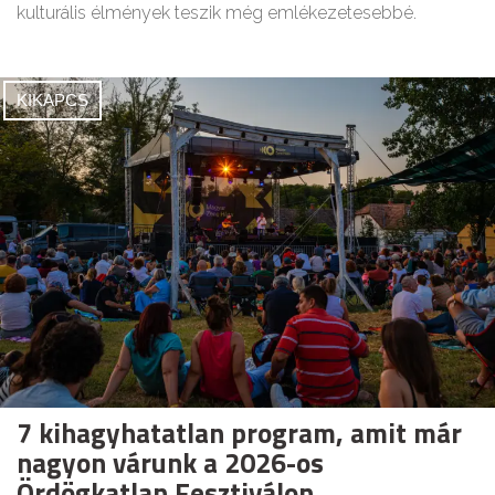
kulturális élmények teszik még emlékezetesebbé.
KIKAPCS
7 kihagyhatatlan program, amit már
nagyon várunk a 2026-os
Ördögkatlan Fesztiválon