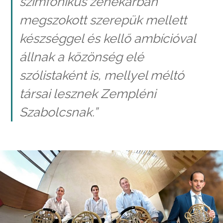
szimfonikus zenekarban
megszokott szerepük mellett
készséggel és kellő ambícióval
állnak a közönség elé
szólistaként is, mellyel méltó
társai lesznek Zempléni
Szabolcsnak.”