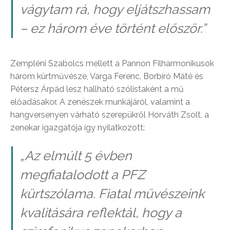
vágytam rá, hogy eljátszhassam
– ez három éve történt először.”
Zempléni Szabolcs mellett a Pannon Filharmonikusok
három kürtművésze, Varga Ferenc, Borbíró Máté és
Pétersz Árpád lesz hallható szólistaként a mű
előadásakor. A zenészek munkájáról, valamint a
hangversenyen várható szerepükről Horváth Zsolt, a
zenekar igazgatója így nyilatkozott:
„Az elmúlt 5 évben
megfiatalodott a PFZ
kürtszólama. Fiatal művészeink
kvalitására reflektál, hogy a