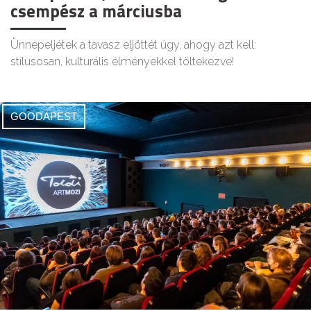
csempész a márciusba
Ünnepeljétek a tavasz eljöttét úgy, ahogy azt kell:
stílusosan, kulturális élményekkel töltekezve!
GOODAPEST