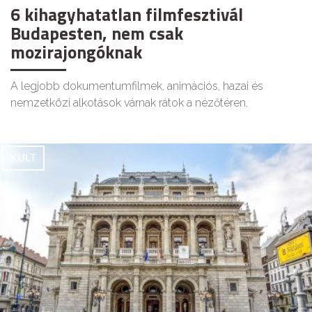
6 kihagyhatatlan filmfesztivál
Budapesten, nem csak
mozirajongóknak
A legjobb dokumentumfilmek, animációs, hazai és
nemzetközi alkotások várnak rátok a nézőtéren.
KULT