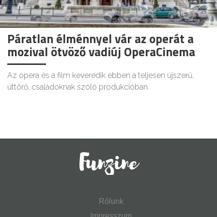
Páratlan élménnyel vár az operát a
mozival ötvöző vadiúj OperaCinema
Az opera és a film keveredik ebben a teljesen újszerű,
úttörő, családoknak szóló produkcióban.
Rólunk
Impresszum