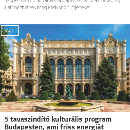
Szuper kertmozik várnak Budapesten, ahol a szabad ég
alatt nézhetitek meg kedvenc filmjeiteket.
KULT
5 tavaszindító kulturális program
Budapesten, ami friss energiát