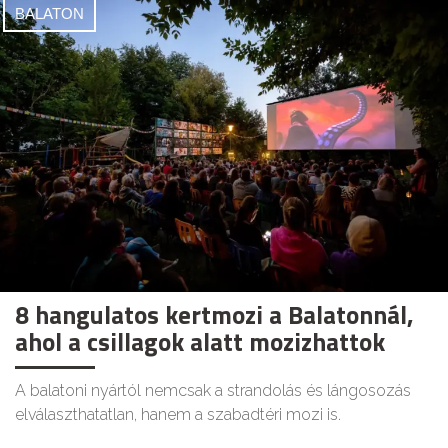
BALATON
8 hangulatos kertmozi a Balatonnál,
ahol a csillagok alatt mozizhattok
A balatoni nyártól nemcsak a strandolás és lángosozás
elválaszthatatlan, hanem a szabadtéri mozi is.