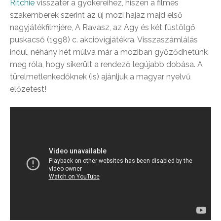
Ritchie
visszatér a gyökereihez, hiszen a filmes
szakemberek szerint az új mozi hajaz majd első
nagyjátékfilmjére, A Ravasz, az Agy és két füstölgő
puskacső (1998) c. akcióvígjátékra. Visszaszámlálás
indul, néhány hét múlva már a moziban győződhetünk
meg róla, hogy sikerült a rendező legújabb dobása. A
türelmetlenkedőknek (is) ajánljuk a magyar nyelvű
előzetest!