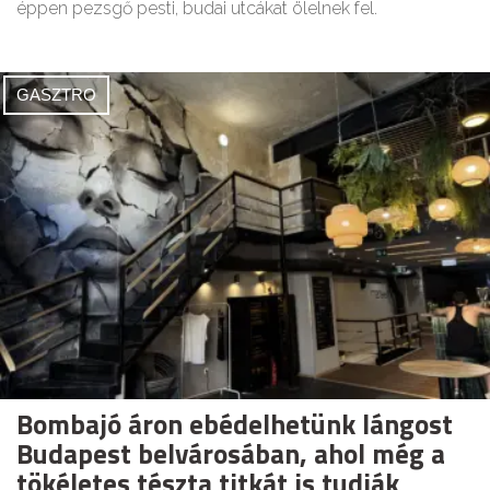
éppen pezsgő pesti, budai utcákat ölelnek fel.
GASZTRO
Bombajó áron ebédelhetünk lángost
Budapest belvárosában, ahol még a
tökéletes tészta titkát is tudják