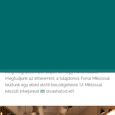
A magyar gasztronómia legfinomabb fogásait nem
kizárólag a külföldiek miatt főzik Budapest neves
éttermei. Kis hazánk népszerű főételei, desszertjei
kóstolásra csábítják a helyieket is, akik személyesen
tapasztalják meg, hogyan válnak tradicionális
fogásaink trendi tételekké az étlapon. Az Oktogontól
kőhajításnyira megtalálható Andrássy Food & Wine
tökéletes célpont lehet, mert amellett, hogy remek
ételeket szerepeltet az étlapján, a nyugodt, inspiráló
légkör is adott. Mindezekről személyesen győződtünk
meg még december elején, és hogy minél többet
megtudjunk az étteremről, a tulajdonos Forrai Miklóssal
leültünk egy ebéd előtti beszélgetésre. (A Miklóssal
készült interjúnkat
itt
olvashatod el!)