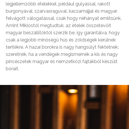
legjellemzőbb ételekkel, például gulyással, rakott
burgonyával, szarvasraguval, kacsamájjal és magyar
felvágott válogatással, csak hogy néhányat említsünk.
Amint Miklóstól megtudtuk, az ételek összetevőit
magyar beszállítóktól szerzik be, így garantálva, hogy
csak a legjobb minőségű hús és zöldségek kerülnek
terítékre. A hazai borokra is nagy hangsúlyt fektetnek;
szeretnék, ha a vendégek megismernék a kis és nagy
pincészetek magyar és nemzetközi fajtákból készült
borait.