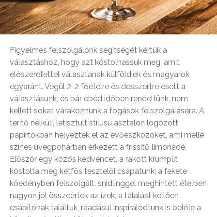
Figyelmes felszolgálónk segítségét kértük a
választáshoz, hogy azt kóstolhassuk meg, amit
előszeretettel választanak külföldiek és magyarok
egyaránt. Végül 2-2 főételre és desszertre esett a
választásunk, és bár ebéd időben rendeltünk, nem
kellett sokat várakoznunk a fogások felszolgálására. A
terítő nélküli, letisztult stílusú asztalon logózott
papírtokban helyezték el az evőeszközöket, ami mellé
színes üvegpohárban érkezett a frissítő limonádé.
Először egy közös kedvencet, a rakott krumplit
kóstolta meg kétfős tesztelői csapatunk; a fekete
kőedényben felszolgált, snidlinggel meghintett ételben
nagyon jól összeértek az ízek, a tálalást kellően
csábítónak találtuk, ráadásul inspirálódtunk is belőle a