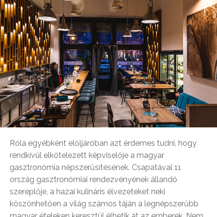
Róla egyébként előljáróban azt érdemes tudni, hogy
rendkívül elkötelezett képviselője a magyar
gasztronómia népszerűsítésének. Csapatával 11
ország gasztronómiai rendezvényének állandó
szereplője, a hazai kulináris élvezeteket neki
köszönhetően a világ számos táján a legnépszerűbb
magyar ételeken keresztül élhetik át az emberek. Nem