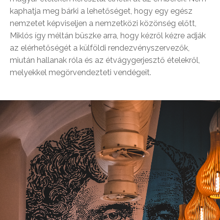
kaphatja meg bárki a lehetőséget, hogy egy egész
nemzetet képviseljen a nemzetközi közönség előtt,
Miklós így méltán büszke arra, hogy kézről kézre adják
az elérhetőségét a külföldi rendezvényszervezők,
miután hallanak róla és az étvágygerjesztő ételekről,
melyekkel megörvendezteti vendégeit.