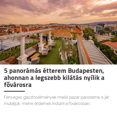
5 panorámás étterem Budapesten,
ahonnan a legszebb kilátás nyílik a
fővárosra
Fenséges gasztroélmények mellé pazar panoráma is jár:
mutatjuk, merre érdemes indulni a fővárosban.