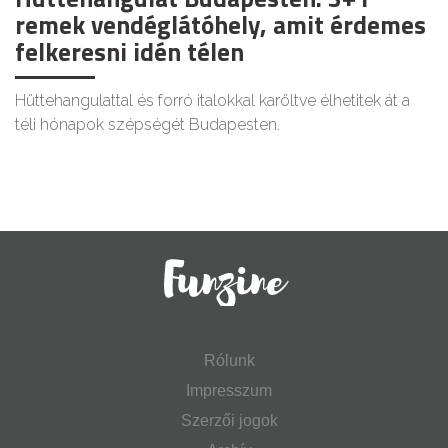
remek vendéglátóhely, amit érdemes
felkeresni idén télen
Hüttehangulattal és forró italokkal karöltve élhetitek át a
téli hónapok szépségét Budapesten.
Rólunk
Impresszum
Szerzői jogok