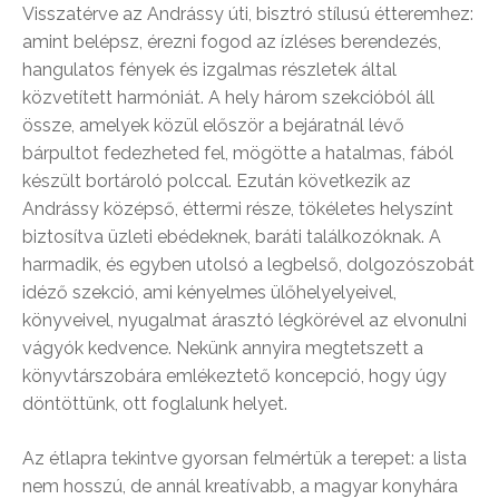
Visszatérve az Andrássy úti, bisztró stílusú étteremhez:
amint belépsz, érezni fogod az ízléses berendezés,
hangulatos fények és izgalmas részletek által
közvetített harmóniát. A hely három szekcióból áll
össze, amelyek közül először a bejáratnál lévő
bárpultot fedezheted fel, mögötte a hatalmas, fából
készült bortároló polccal. Ezután következik az
Andrássy középső, éttermi része, tökéletes helyszínt
biztosítva üzleti ebédeknek, baráti találkozóknak. A
harmadik, és egyben utolsó a legbelső, dolgozószobát
idéző szekció, ami kényelmes ülőhelyelyeivel,
könyveivel, nyugalmat árasztó légkörével az elvonulni
vágyók kedvence. Nekünk annyira megtetszett a
könyvtárszobára emlékeztető koncepció, hogy úgy
döntöttünk, ott foglalunk helyet.
Az étlapra tekintve gyorsan felmértük a terepet: a lista
nem hosszú, de annál kreatívabb, a magyar konyhára