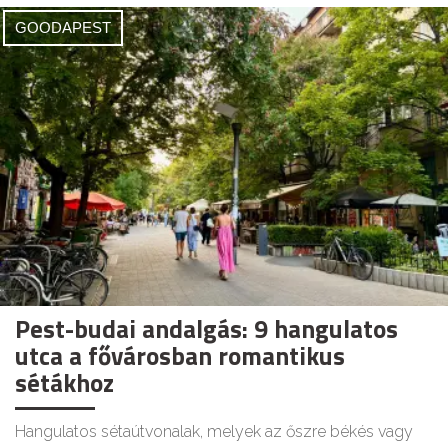
GOODAPEST
Pest-budai andalgás: 9 hangulatos
utca a fővárosban romantikus
sétákhoz
Hangulatos sétaútvonalak, melyek az őszre békés vagy