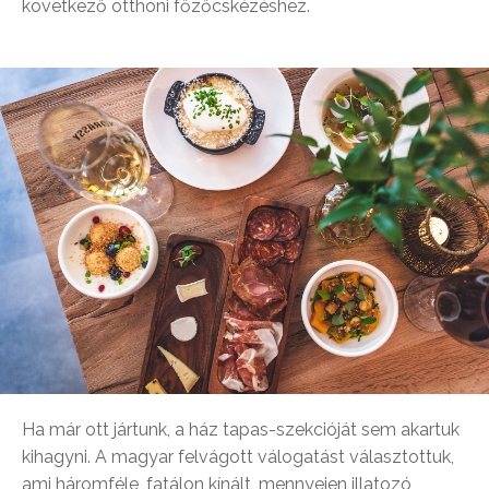
következő otthoni főzőcskézéshez.
Ha már ott jártunk, a ház tapas-szekcióját sem akartuk
kihagyni. A magyar felvágott válogatást választottuk,
ami háromféle, fatálon kínált, mennyeien illatozó