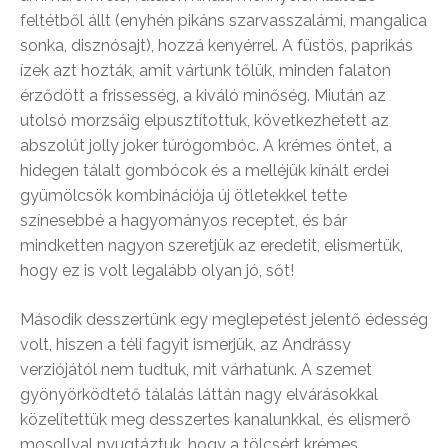
feltétből állt (enyhén pikáns szarvasszalámi, mangalica
sonka, disznósajt), hozzá kenyérrel. A füstös, paprikás
ízek azt hozták, amit vártunk tőlük, minden falaton
érződött a frissesség, a kiváló minőség. Miután az
utolsó morzsáig elpusztítottuk, következhetett az
abszolút jolly joker túrógombóc. A krémes öntet, a
hidegen tálalt gombócok és a melléjük kínált erdei
gyümölcsök kombinációja új ötletekkel tette
színesebbé a hagyományos receptet, és bár
mindketten nagyon szeretjük az eredetit, elismertük,
hogy ez is volt legalább olyan jó, sőt!
Második desszertünk egy meglepetést jelentő édesség
volt, hiszen a téli fagyit ismerjük, az Andrássy
verziójától nem tudtuk, mit várhatunk. A szemet
gyönyörködtető tálalás láttán nagy elvárásokkal
közelítettük meg desszertes kanalunkkal, és elismerő
mosollyal nyugtáztuk, hogy a tölcsért krémes