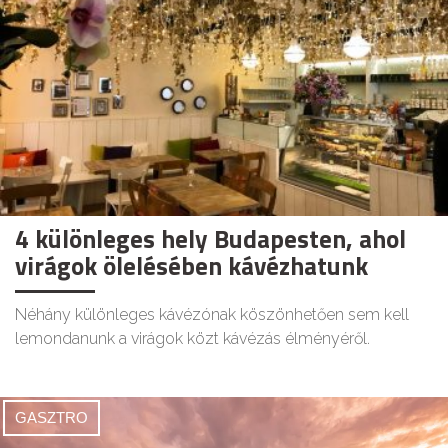
4 különleges hely Budapesten, ahol
virágok ölelésében kávézhatunk
Néhány különleges kávézónak köszönhetően sem kell
lemondanunk a virágok közt kávézás élményéről.
GASZTRO