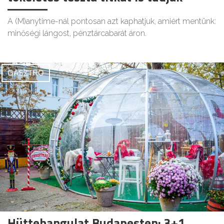
A (M)anytime-nál pontosan azt kaphatjuk, amiért mentünk:
minőségi lángost, pénztárcabarát áron.
GASZTRO
Hüttehangulat Budapesten: 3+1