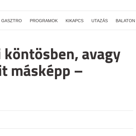
GASZTRO
PROGRAMOK
KIKAPCS
UTAZÁS
BALATON
ri köntösben, avagy
sit másképp –