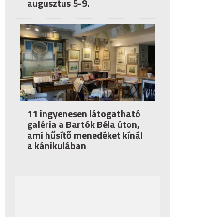
augusztus 5-9.
11 ingyenesen látogatható
galéria a Bartók Béla úton,
ami hűsítő menedéket kínál
a kánikulában