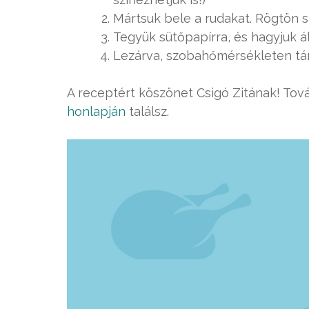
Mártsuk bele a rudakat. Rögtön sz
Tegyük sütőpapírra, és hagyjuk ál
Lezárva, szobahőmérsékleten tár
A receptért köszönet Csigó Zitának! Tov
honlapján
találsz.