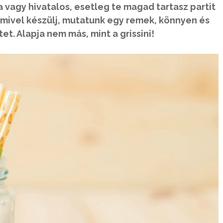
a vagy hivatalos, esetleg te magad tartasz partit
mivel készülj, mutatunk egy remek, könnyen és
t. Alapja nem más, mint a grissini!