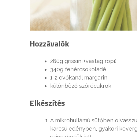
Hozzávalók
280g grissini (vastag ropi)
340g fehércsokoládé
1-2 evőkanál margarin
különböző szórócukrok
Elkészítés
A mikrohullámú sütőben olvasszu
karcsú edényben, gyakori keverge
színezhetjük is!)