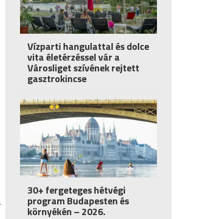
Vízparti hangulattal és dolce
vita életérzéssel vár a
Városliget szívének rejtett
gasztrokincse
30+ fergeteges hétvégi
program Budapesten és
r
környékén – 2026.