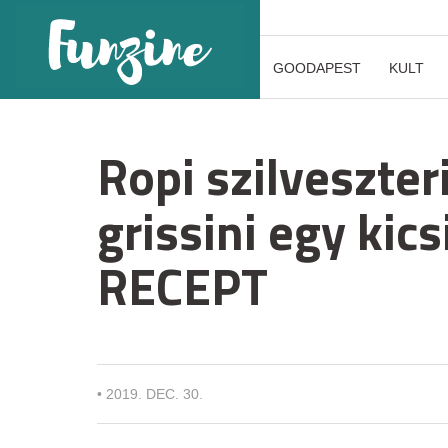
GOODAPEST
KULT
Ropi szilveszte
grissini egy kic
RECEPT
•
2019. DEC. 30.