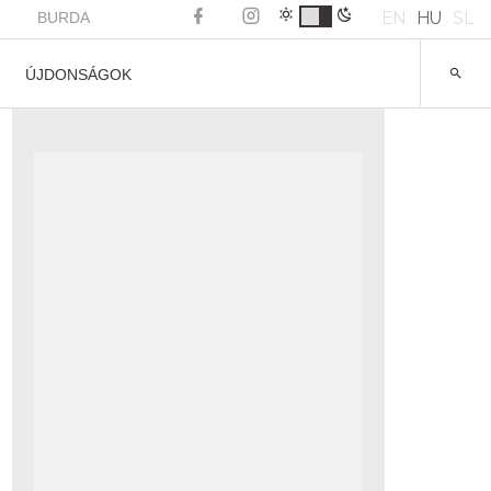
EN
HU
SL
BURDA
ÚJDONSÁGOK