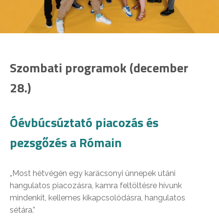
Szombati programok (december
28.)
Óévbúcsúztató piacozás és
pezsgőzés a Rómain
„Most hétvégén egy karácsonyi ünnepek utáni
hangulatos piacozásra, kamra feltöltésre hívunk
mindenkit, kellemes kikapcsolódásra, hangulatos
sétára.”