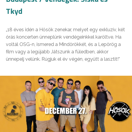
Tkyd
„18 éves idén a Hősök zenekar, melyet egy exkluzív, két
órás koncerten ünneplünk vendégeinkkel karöltve. Ha
voltál OSG-n, ismered a Mindörökkét, és a Lepörög a
film vagy a legújabb Játszunk a füledben, akkor
ünnepelj velünk. Rúgjuk el év végén, együtt a lasztit!”