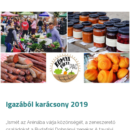
Igazából karácsony 2019
„Ismét az Arénába várja közönségét, a zeneszerető
családokat a Budafoki Dohnányi zenekar. A tavalyi