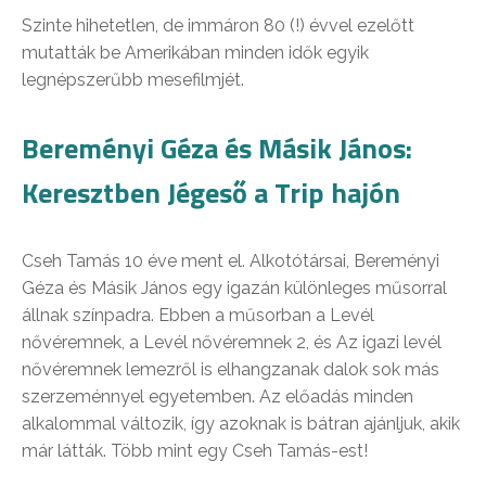
Szinte hihetetlen, de immáron 80 (!) évvel ezelőtt
mutatták be Amerikában minden idők egyik
legnépszerűbb mesefilmjét.
Bereményi Géza és Másik János:
Keresztben Jégeső a Trip hajón
Cseh Tamás 10 éve ment el. Alkotótársai, Bereményi
Géza és Másik János egy igazán különleges műsorral
állnak színpadra. Ebben a műsorban a Levél
nővéremnek, a Levél nővéremnek 2, és Az igazi levél
nővéremnek lemezről is elhangzanak dalok sok más
szerzeménnyel egyetemben. Az előadás minden
alkalommal változik, így azoknak is bátran ajánljuk, akik
már látták. Több mint egy Cseh Tamás-est!