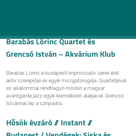
Pénteki programok (december
27.)
Barabás Lőrinc Quartet és
Grencsó István – Akvárium Klub
Barabás Lőrinc a budapesti improvizatív zenei élet
aktív szereplője és egyik mozgatórugója. Quartetjével
ez alkalommal rendhagyó módon a magyar
avantgarde jazz egyik kiemelkedő alakjával, Grencsó
Istvánnal lép a színpadra.
Hősök évzáró // Instant //
Budapest / Vendégek: Siska és