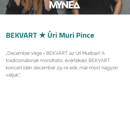
BEKVART ★ Úri Muri Pince
„December vége = BEKVART az Úri Muriban! A
tradicionálisnak mondható, évértékelő BEKVART
koncert idén december 29-re esik, már most nagyon
várjuk.”