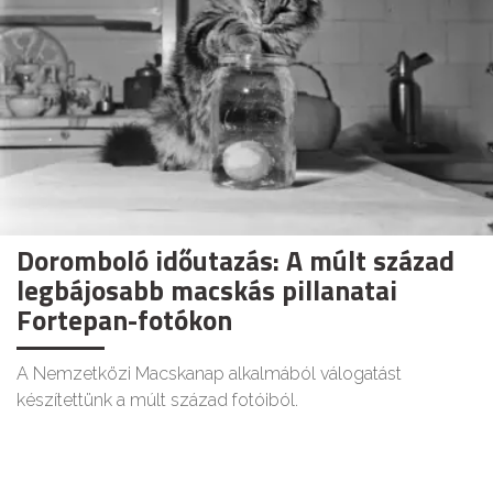
Doromboló időutazás: A múlt század
legbájosabb macskás pillanatai
Fortepan-fotókon
A Nemzetközi Macskanap alkalmából válogatást
készítettünk a múlt század fotóiból.