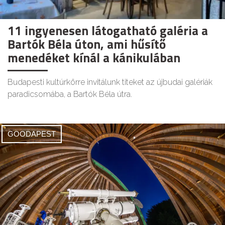
11 ingyenesen látogatható galéria a
Bartók Béla úton, ami hűsítő
menedéket kínál a kánikulában
Budapesti kultúrkörre invitálunk titeket az újbudai galériák
paradicsomába, a Bartók Béla útra.
GOODAPEST