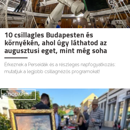
10 csillagles Budapesten és
környékén, ahol úgy láthatod az
augusztusi eget, mint még soha
Érkeznek a Perseidák és a részleges napfogyatkozás:
mutatjuk a legjobb csillagnézős programokat!
GOODAPEST