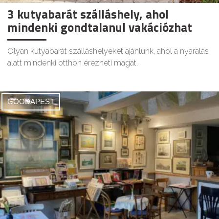
3 kutyabarát szálláshely, ahol
mindenki gondtalanul vakációzhat
Olyan kutyabarát szálláshelyeket ajánlunk, ahol a nyaralás
alatt mindenki otthon érezheti magát.
GOODAPEST