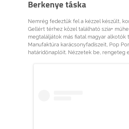
Berkenye táska
Nemrég fedeztük fel a kézzel készült, k
Gellért térhez közel található szia+ m
megtaláljátok más fiatal magyar alkotók 
Manufaktúra karácsonyfadíszeit, Pop Por
határidőnaplóit. Nézzetek be, rengeteg e