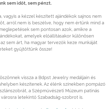
nk sem időt, sem pénzt.
, vagyis a kézzel készített ajándékok sajnos nem
, arról nem is beszélve, hogy nem értünk mind a
meglepetések sem pontosan azok, amikre a
jándékokat, amelyek előállításakor különösen
e az sem árt, ha magyar tervezők keze munkáját
leteket gyűjtöttünk össze!
öszönnek vissza a Bdpst Jewelry medáljain és
műhelyben készítenek. Az élénk színekben pompázó
oszlánszobrát, a Szépművészeti Múzeum patinás
a városra letekintő Szabadság-szobrot is.