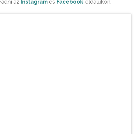
eadni az
Instagram
és
Facebook
-oldalukon.