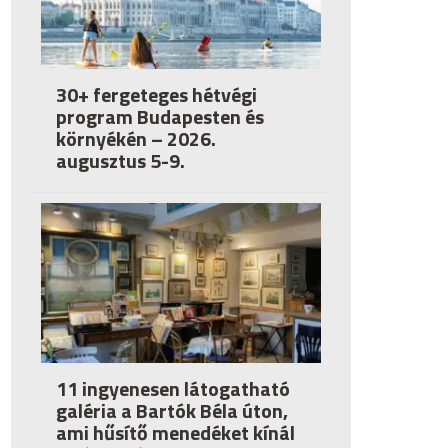
30+ fergeteges hétvégi
program Budapesten és
környékén – 2026.
augusztus 5-9.
11 ingyenesen látogatható
galéria a Bartók Béla úton,
ami hűsítő menedéket kínál