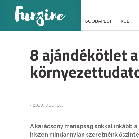
GOODAPEST
KULT
8 ajándékötlet a
környezettudat
•
2019. DEC. 10.
A karácsony manapság sokkal inkább a 
hiszen mindannyian szeretnénk őszinte 