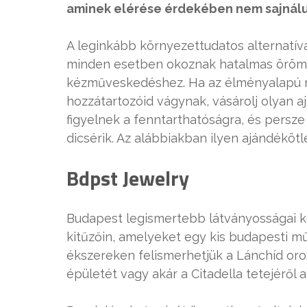
aminek elérése érdekében nem sajnálu
A leginkább környezettudatos alternatíva
minden esetben okoznak hatalmas örömöt
kézműveskedéshez. Ha az élményalapú 
hozzátartozóid vágynak, vásárolj olyan a
figyelnek a fenntarthatóságra, és persz
dicsérik. Az alábbiakban ilyen ajándéköt
Bdpst Jewelry
Budapest legismertebb látványosságai k
kitűzőin, amelyeket egy kis budapesti 
ékszereken felismerhetjük a Lánchíd or
épületét vagy akár a Citadella tetejéről 