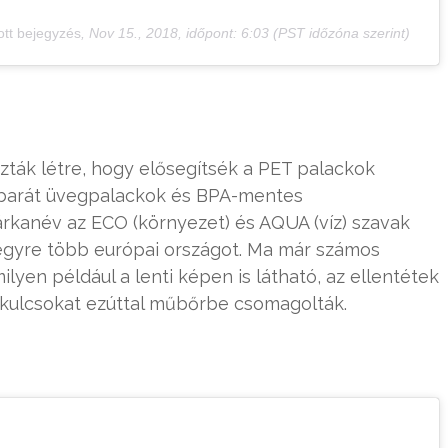
tt bejegyzés
,
Nov 15., 2018, időpont: 6:03 (PST időzóna szerint)
ozták létre, hogy elősegítsék a PET palackok
barát üvegpalackok és BPA-mentes
rkanév az ECO (környezet) és AQUA (víz) szavak
 egyre több európai országot. Ma már számos
lyen például a lenti képen is látható, az ellentétek
egkulcsokat ezúttal műbőrbe csomagolták.