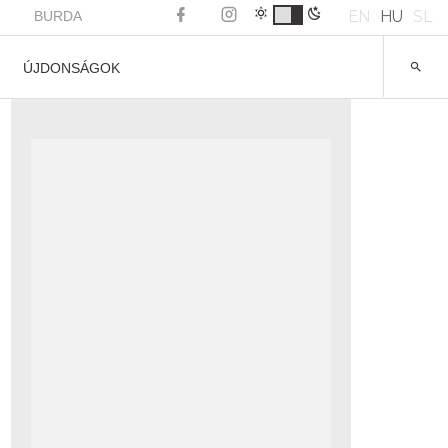
EN
HU
SL
BURDA
ÚJDONSÁGOK