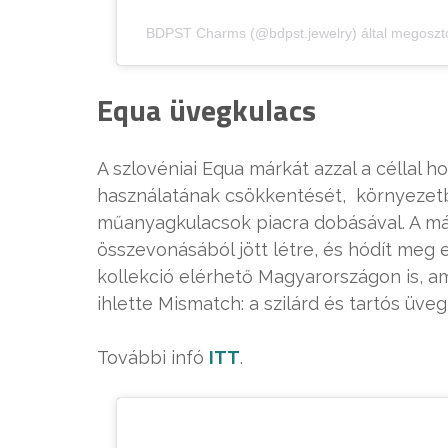
BDPST Charms (@bdpst.jewelry) által megoszto
Equa üvegkulacs
A szlovéniai Equa márkát azzal a céllal h
használatának csökkentését, környezet
műanyagkulacsok piacra dobásával. A má
összevonásából jött létre, és hódít meg
kollekció elérhető Magyarországon is, ami
ihlette Mismatch: a szilárd és tartós üv
További infó
ITT
.