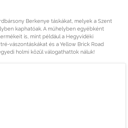
ordbársony Berkenye táskákat, melyek a Szent
űhelyben kaphatóak. A műhelyben egyébként
termékeit is, mint például a Hegyvidéki
tré-vászontáskákat és a Yellow Brick Road
gyedi holmi közül válogathattok náluk!