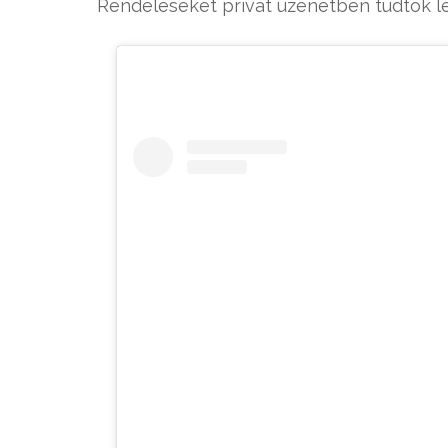
Rendeléseket privát üzenetben tudtok l