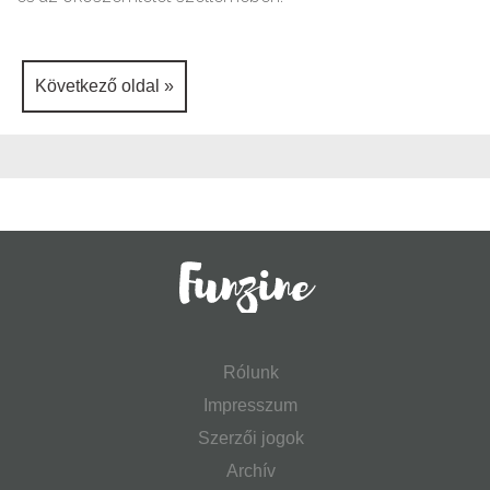
Következő oldal »
Rólunk
Impresszum
Szerzői jogok
Archív