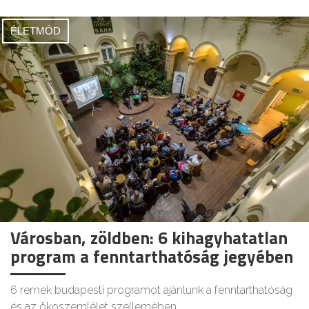
ÉLETMÓD
Városban, zöldben: 6 kihagyhatatlan
program a fenntarthatóság jegyében
6 remek budapesti programot ajánlunk a fenntarthatóság
és az ökoszemlélet szellemében.