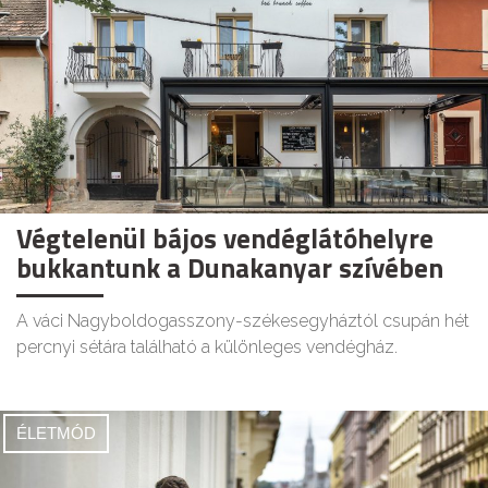
Végtelenül bájos vendéglátóhelyre
bukkantunk a Dunakanyar szívében
A váci Nagyboldogasszony-székesegyháztól csupán hét
percnyi sétára található a különleges vendégház.
ÉLETMÓD