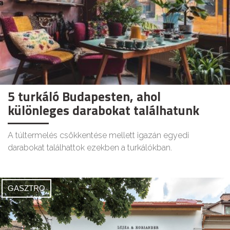
5 turkáló Budapesten, ahol
különleges darabokat találhatunk
A túltermelés csökkentése mellett igazán egyedi
darabokat találhattok ezekben a turkálókban.
GASZTRO