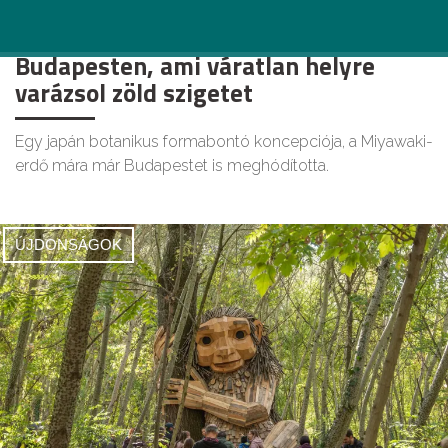
5 bájos Miyawaki-minierdő
Budapesten, ami váratlan helyre
varázsol zöld szigetet
Egy japán botanikus formabontó koncepciója, a Miyawaki-
erdő mára már Budapestet is meghódította.
ÚJDONSÁGOK