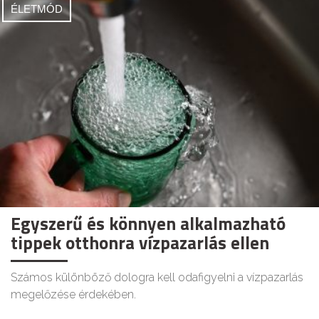
ÉLETMÓD
Egyszerű és könnyen alkalmazható
tippek otthonra vízpazarlás ellen
Számos különböző dologra kell odafigyelni a vízpazarlás
megelőzése érdekében.