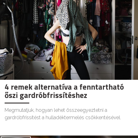
4 remek alternatíva a fenntartható
őszi gardróbfrissítéshez
Megmutatjuk, hogyan lehet összeegyeztetni a
gardróbfrissítést a hulladéktermelés csökkentésével.