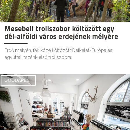
Mesebeli trollszobor költözött egy
dél-alföldi város erdejének mélyére
Erdő mélyén, fák közé költözött Délkelet-Európa és
egyúttal hazánk első trollszobra.
GOODAPEST