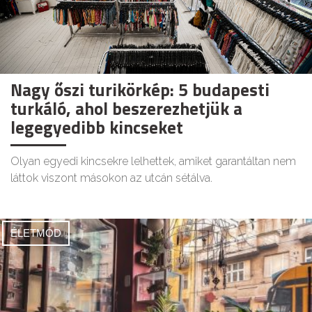
Nagy őszi turikörkép: 5 budapesti
turkáló, ahol beszerezhetjük a
legegyedibb kincseket
Olyan egyedi kincsekre lelhettek, amiket garantáltan nem
láttok viszont másokon az utcán sétálva.
ÉLETMÓD