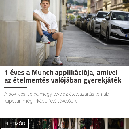
1 éves a Munch applikációja, amivel
az ételmentés valójában gyerekjáték
A sok kicsi sokra megy elve az ételpazarlás témája
kapcsán még inkább felértékelődik.
ÉLETMÓD