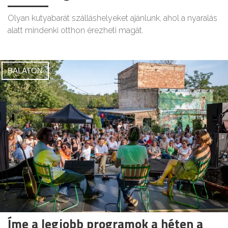
Olyan kutyabarát szálláshelyeket ajánlunk, ahol a nyaralás
alatt mindenki otthon érezheti magát.
BALATON
Íme a legjobb programok a héten a