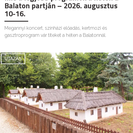
Balaton partján – 2026. augusztus
10-16.
Megannyi koncert, színházi előadás, kertmozi és
gasztroprogram vár titeket a héten a Balatonnál.
UTAZÁS