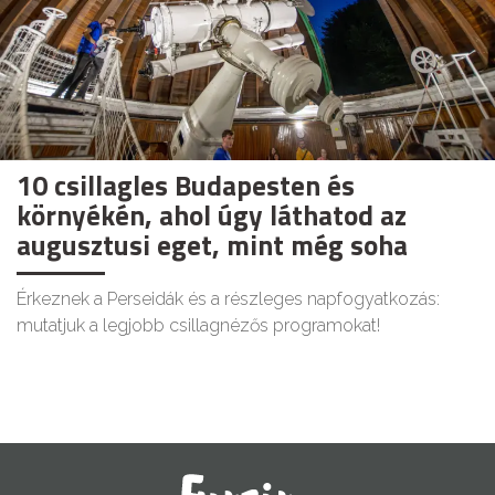
10 csillagles Budapesten és
környékén, ahol úgy láthatod az
augusztusi eget, mint még soha
Érkeznek a Perseidák és a részleges napfogyatkozás:
mutatjuk a legjobb csillagnézős programokat!