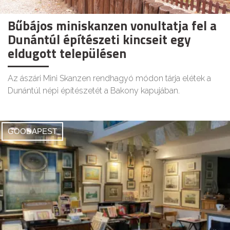
Bűbájos miniskanzen vonultatja fel a
Dunántúl építészeti kincseit egy
eldugott településen
Az ászári Mini Skanzen rendhagyó módon tárja elétek a
Dunántúl népi építészetét a Bakony kapujában.
GOODAPEST