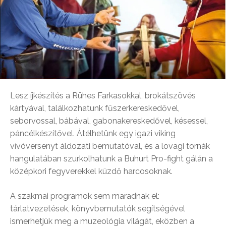
Lesz íjkészítés a Rühes Farkasokkal, brokátszövés
kártyával, találkozhatunk fűszerkereskedővel,
seborvossal, bábával, gabonakereskedővel, késessel,
páncélkészítővel. Átélhetünk egy igazi viking
vívóversenyt áldozati bemutatóval, és a lovagi tornák
hangulatában szurkolhatunk a Buhurt Pro-fight gálán a
középkori fegyverekkel küzdő harcosoknak.
A szakmai programok sem maradnak el:
tárlatvezetések, könyvbemutatók segítségével
ismerhetjük meg a muzeológia világát, eközben a