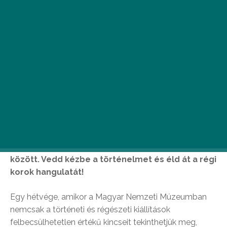
Ismét történelmi kézműves vásár és
hagyományőrző találkozó lesz a Magyar Nemzeti
Múzeumban 2019. november 30. és december 1.
között. Vedd kézbe a történelmet és éld át a régi
korok hangulatát!
Egy hétvége, amikor a Magyar Nemzeti Múzeumban
nemcsak a történeti és régészeti kiállítások
felbecsülhetetlen értékű kincseit tekinthetjük meg,