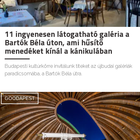
11 ingyenesen látogatható galéria a
Bartók Béla úton, ami hűsítő
menedéket kínál a kánikulában
Budapesti kultúrkörre invitálunk titeket az újbudai galériák
paradicsomába, a Bartók Béla útra.
GOODAPEST