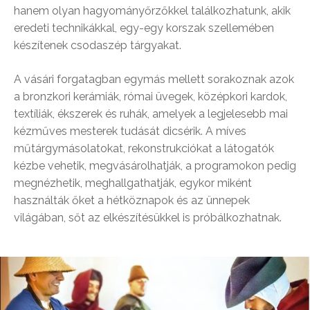
hanem olyan hagyományőrzőkkel találkozhatunk, akik
eredeti technikákkal, egy-egy korszak szellemében
készítenek csodaszép tárgyakat.
A vásári forgatagban egymás mellett sorakoznak azok
a bronzkori kerámiák, római üvegek, középkori kardok,
textíliák, ékszerek és ruhák, amelyek a legjelesebb mai
kézműves mesterek tudását dicsérik. A míves
műtárgymásolatokat, rekonstrukciókat a látogatók
kézbe vehetik, megvásárolhatják, a programokon pedig
megnézhetik, meghallgathatják, egykor miként
használták őket a hétköznapok és az ünnepek
világában, sőt az elkészítésükkel is próbálkozhatnak.