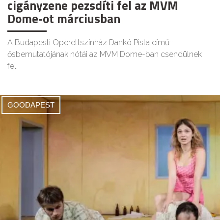
cigányzene pezsdíti fel az MVM
Dome-ot márciusban
A Budapesti Operettszínház Dankó Pista című
ősbemutatójának nótái az MVM Dome-ban csendülnek
fel.
GOODAPEST