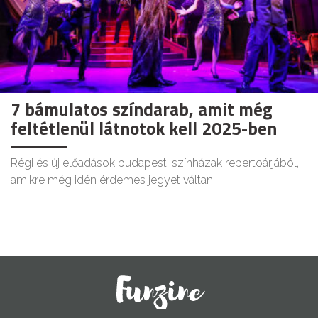
7 bámulatos színdarab, amit még
feltétlenül látnotok kell 2025-ben
Régi és új előadások budapesti színházak repertoárjából,
amikre még idén érdemes jegyet váltani.