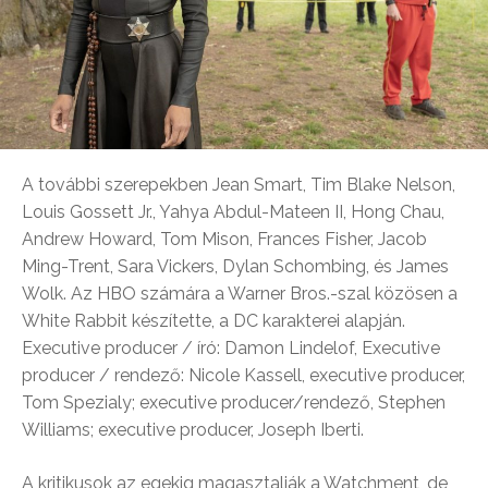
A további szerepekben Jean Smart, Tim Blake Nelson,
Louis Gossett Jr., Yahya Abdul-Mateen II, Hong Chau,
Andrew Howard, Tom Mison, Frances Fisher, Jacob
Ming-Trent, Sara Vickers, Dylan Schombing, és James
Wolk. Az HBO számára a Warner Bros.-szal közösen a
White Rabbit készítette, a DC karakterei alapján.
Executive producer / író: Damon Lindelof, Executive
producer / rendező: Nicole Kassell, executive producer,
Tom Spezialy; executive producer/rendező, Stephen
Williams; executive producer, Joseph Iberti.
A kritikusok az egekig magasztalják a Watchment, de