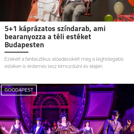
5+1 káprázatos színdarab, ami
bearanyozza a téli estéket
Budapesten
Ezekért a fantasztikus előadásokért még a leghidegebb
estéken is érdemes lesz kimozdulni év elején.
GOODAPEST