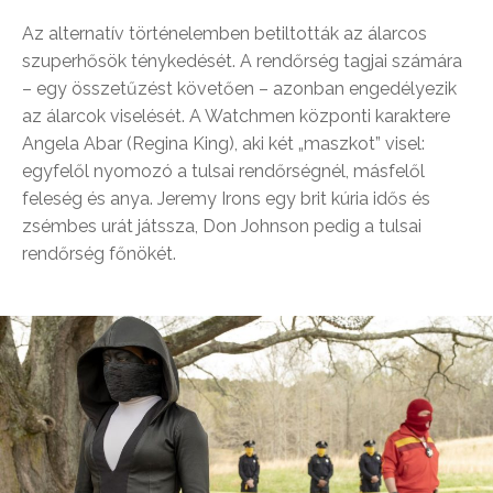
Az alternatív történelemben betiltották az álarcos
szuperhősök ténykedését. A rendőrség tagjai számára
– egy összetűzést követően – azonban engedélyezik
az álarcok viselését. A Watchmen központi karaktere
Angela Abar (Regina King), aki két „maszkot” visel:
egyfelől nyomozó a tulsai rendőrségnél, másfelől
feleség és anya. Jeremy Irons egy brit kúria idős és
zsémbes urát játssza, Don Johnson pedig a tulsai
rendőrség főnökét.