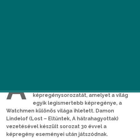
A
z HBO október 21-én indítja első,
teljesen saját gyártású
képregénysorozatát, amelyet a világ
egyik legismertebb képregénye, a
Watchmen különös világa ihletett. Damon
Lindelof (Lost – Eltűntek, A hátrahagyottak)
vezetésével készült sorozat 30 évvel a
képregény eseményei után játszódnak.