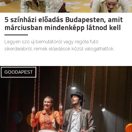
5 színházi előadás Budapesten, amit
márciusban mindenképp látnod kell
Legyen szó új bemutatóról vagy régóta futó
sikerdarabról, remek előadások közül válogathattok.
GOODAPEST