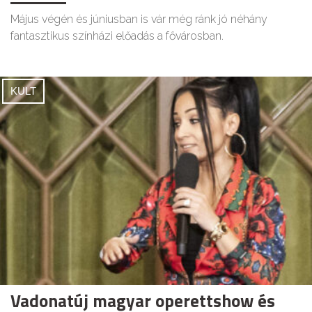
Május végén és júniusban is vár még ránk jó néhány
fantasztikus színházi előadás a fővárosban.
KULT
Vadonatúj magyar operettshow és