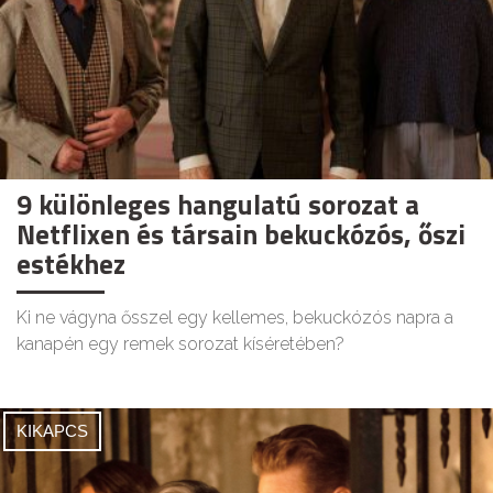
9 különleges hangulatú sorozat a
Netflixen és társain bekuckózós, őszi
estékhez
Ki ne vágyna ősszel egy kellemes, bekuckózós napra a
kanapén egy remek sorozat kíséretében?
KIKAPCS