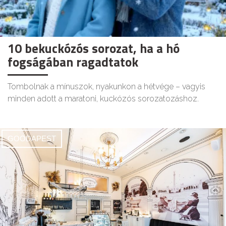
10 bekuckózós sorozat, ha a hó
fogságában ragadtatok
Tombolnak a mínuszok, nyakunkon a hétvége – vagyis
minden adott a maratoni, kuckózós sorozatozáshoz.
GOODAPEST