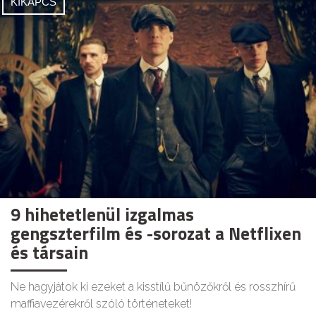
KIKAPCS
9 hihetetlenül izgalmas
gengszterfilm és -sorozat a Netflixen
és társain
Ne hagyjátok ki ezeket a kisstílű bűnözőkről és rosszhírű
maffiavezérekről szóló történeteket!