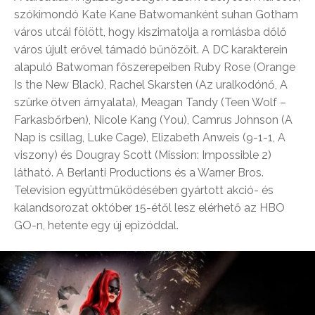
szókimondó Kate Kane Batwomanként suhan Gotham
város utcái fölött, hogy kiszimatolja a romlásba dőlő
város újult erővel támadó bűnözőit. A DC karakterein
alapuló Batwoman főszerepeiben Ruby Rose (Orange
Is the New Black), Rachel Skarsten (Az uralkodónő, A
szürke ötven árnyalata), Meagan Tandy (Teen Wolf –
Farkasbőrben), Nicole Kang (You), Camrus Johnson (A
Nap is csillag, Luke Cage), Elizabeth Anweis (9-1-1, A
viszony) és Dougray Scott (Mission: Impossible 2)
látható. A Berlanti Productions és a Warner Bros.
Television együttműködésében gyártott akció- és
kalandsorozat október 15-étől lesz elérhető az HBO
GO-n, hetente egy új epizóddal.