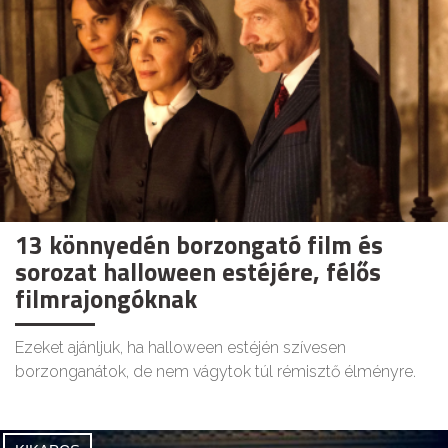
13 könnyedén borzongató film és
sorozat halloween estéjére, félős
filmrajongóknak
Ezeket ajánljuk, ha halloween estéjén szívesen
borzonganátok, de nem vágytok túl rémisztő élményre.