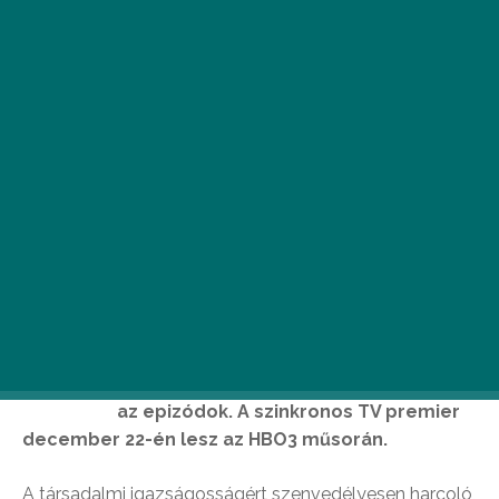
A
sorozat október 15-én, dupla résszel,
magyar feliratosan indul az HBO GO-n,
majd ezt követően hetente érkeznek
az epizódok. A szinkronos TV premier
december 22-én lesz az HBO3 műsorán.
A társadalmi igazságosságért szenvedélyesen harcoló,