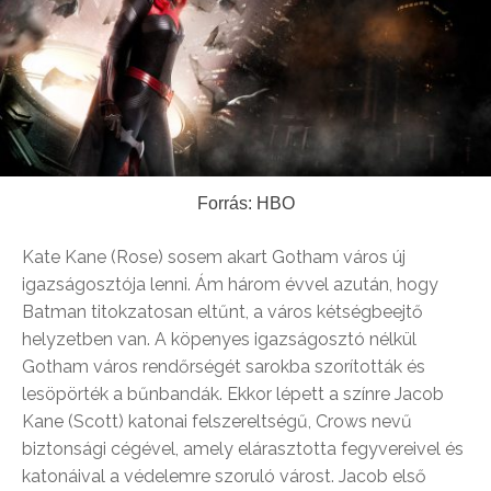
Forrás: HBO
Kate Kane (Rose) sosem akart Gotham város új
igazságosztója lenni. Ám három évvel azután, hogy
Batman titokzatosan eltűnt, a város kétségbeejtő
helyzetben van. A köpenyes igazságosztó nélkül
Gotham város rendőrségét sarokba szorították és
lesöpörték a bűnbandák. Ekkor lépett a színre Jacob
Kane (Scott) katonai felszereltségű, Crows nevű
biztonsági cégével, amely elárasztotta fegyvereivel és
katonáival a védelemre szoruló várost. Jacob első