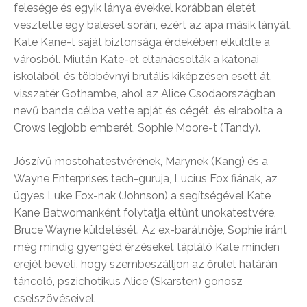
felesége és egyik lánya évekkel korábban életét
vesztette egy baleset során, ezért az apa másik lányát,
Kate Kane-t saját biztonsága érdekében elküldte a
városból. Miután Kate-et eltanácsolták a katonai
iskolából, és többévnyi brutális kiképzésen esett át,
visszatér Gothambe, ahol az Alice Csodaországban
nevű banda célba vette apját és cégét, és elrabolta a
Crows legjobb emberét, Sophie Moore-t (Tandy).
Jószívű mostohatestvérének, Marynek (Kang) és a
Wayne Enterprises tech-guruja, Lucius Fox fiának, az
ügyes Luke Fox-nak (Johnson) a segítségével Kate
Kane Batwomanként folytatja eltűnt unokatestvére,
Bruce Wayne küldetését. Az ex-barátnője, Sophie iránt
még mindig gyengéd érzéseket tápláló Kate minden
erejét beveti, hogy szembeszálljon az őrület határán
táncoló, pszichotikus Alice (Skarsten) gonosz
cselszövéseivel.