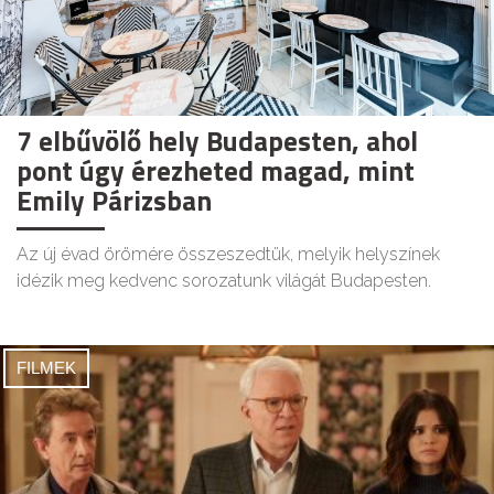
7 elbűvölő hely Budapesten, ahol
pont úgy érezheted magad, mint
Emily Párizsban
Az új évad örömére összeszedtük, melyik helyszínek
idézik meg kedvenc sorozatunk világát Budapesten.
FILMEK