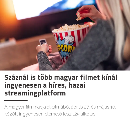
Száznál is több magyar filmet kínál
ingyenesen a híres, hazai
streamingplatform
A magyar film napja alkalmából április 27. és május 10.
között ingyenesen elérhető lesz 125 alkotás.