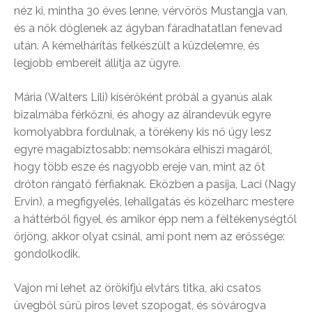
néz ki, mintha 30 éves lenne, vérvörös Mustangja van,
és a nők döglenek az ágyban fáradhatatlan fenevad
után. A kémelhárítás felkészült a küzdelemre, és
legjobb embereit állítja az ügyre.
Mária (Walters Lili) kísérőként próbál a gyanús alak
bizalmába férkőzni, és ahogy az álrandevúk egyre
komolyabbra fordulnak, a törékeny kis nő úgy lesz
egyre magabiztosabb: nemsokára elhiszi magáról,
hogy több esze és nagyobb ereje van, mint az őt
dróton rángató férfiaknak. Eközben a pasija, Laci (Nagy
Ervin), a megfigyelés, lehallgatás és közelharc mestere
a háttérből figyel, és amikor épp nem a féltékenységtől
őrjöng, akkor olyat csinál, ami pont nem az erőssége:
gondolkodik.
Vajon mi lehet az örökifjú elvtárs titka, aki csatos
üvegből sűrű piros levet szopogat, és sóvárogva