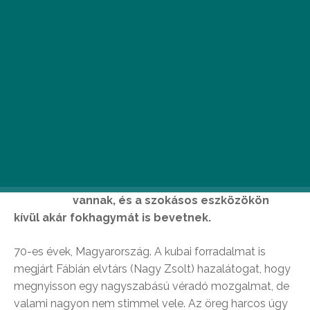
A
vámpírok köztünk járnak, de
aggodalomra semmi ok! A
kémelhárítás tagjai már a nyomukban
vannak, és a szokásos eszközökön
kívül akár fokhagymát is bevetnek.
70-es évek, Magyarország. A kubai forradalmat is
megjárt Fábián elvtárs (Nagy Zsolt) hazalátogat, hogy
megnyisson egy nagyszabású véradó mozgalmat, de
valami nagyon nem stimmel vele. Az öreg harcos úgy