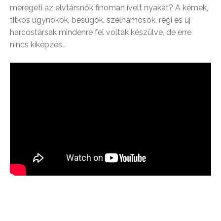
méregeti az elvtársnők finoman ívelt nyakát? A kémek,
titkos ügynökök, besúgók, szélhámosok, régi és új
harcostársak mindenre fel voltak készülve, de erre
nincs kiképzés…