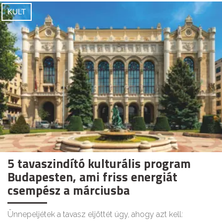
KULT
5 tavaszindító kulturális program
Budapesten, ami friss energiát
csempész a márciusba
Ünnepeljétek a tavasz eljöttét úgy, ahogy azt kell: