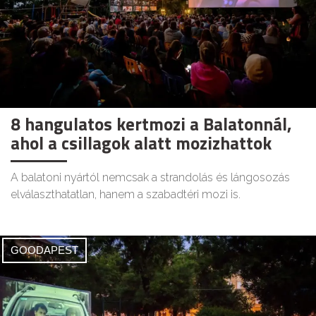
8 hangulatos kertmozi a Balatonnál,
ahol a csillagok alatt mozizhattok
A balatoni nyártól nemcsak a strandolás és lángosozás
elválaszthatatlan, hanem a szabadtéri mozi is.
GOODAPEST