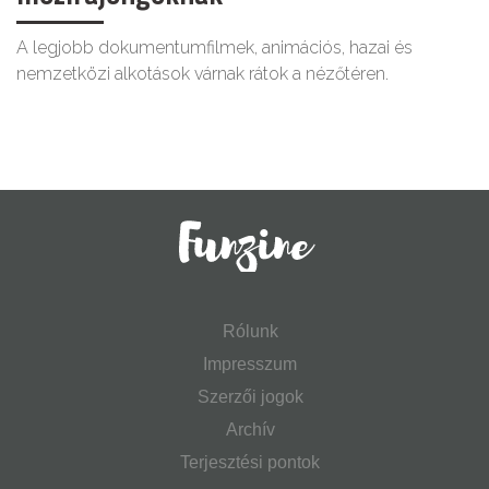
A legjobb dokumentumfilmek, animációs, hazai és
nemzetközi alkotások várnak rátok a nézőtéren.
Rólunk
Impresszum
Szerzői jogok
Archív
Terjesztési pontok